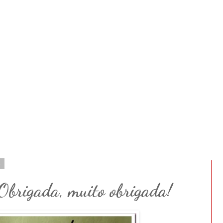
1
 Obrigada, muito obrigada!