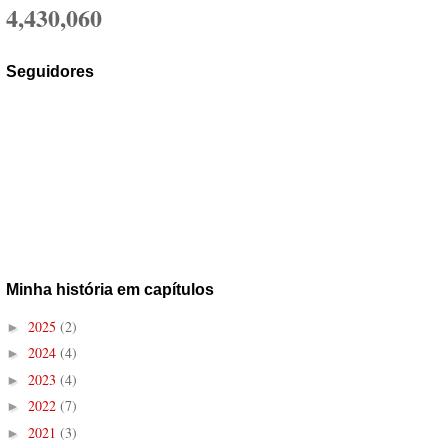
4,430,060
Seguidores
Minha história em capítulos
2025
(2)
►
2024
(4)
►
2023
(4)
►
2022
(7)
►
2021
(3)
►