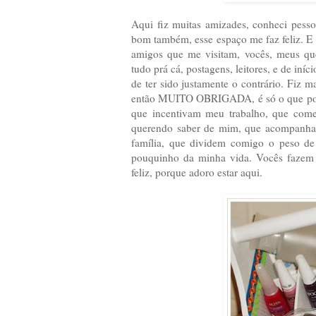
Aqui fiz muitas amizades, conheci pesso
bom também, esse espaço me faz feliz. E 
amigos que me visitam, vocês, meus quer
tudo prá cá, postagens, leitores, e de iní
de ter sido justamente o contrário. Fiz m
então MUITO OBRIGADA, é só o que poss
que incentivam meu trabalho, que co
querendo saber de mim, que acompanham
família, que dividem comigo o peso de 
pouquinho da minha vida. Vocês fazem 
feliz, porque adoro estar aqui.