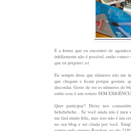
E a forma que eu encontrei de agradece
infelizmente não é possível, então vamos
que eu preparei ;o)
Eu sempre disse que números não me imp
que chegam e ficam porque gostam, qu
discordar. Gosto de ver os números do bl
então esse é um sorteio SEM EXIGÊNCI
Quer participar? Deixe nos comentár
hehehehehe... Se você ainda não é meu
me fará muito feliz, mas isso não é um crit
no seu blog e ser citada por você. Simp
sorteio pelo sistema Random, no dia 21/0