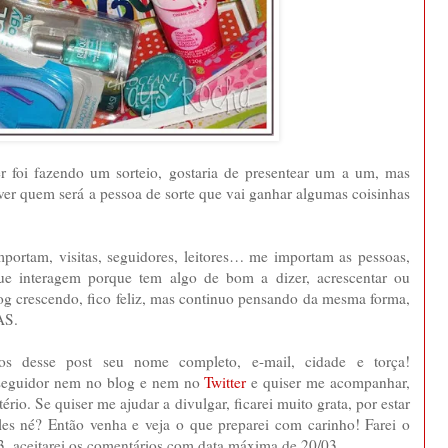
r foi fazendo um sorteio, gostaria de presentear um a um, mas
 ver quem será a pessoa de sorte que vai ganhar algumas coisinhas
ortam, visitas, seguidores, leitores… me importam as pessoas,
e interagem porque tem algo de bom a dizer, acrescentar ou
og crescendo, fico feliz, mas continuo pensando da mesma forma,
AS.
ios desse post seu nome completo, e-mail, cidade e torça!
 seguidor nem no blog e nem no
Twitter
e quiser me acompanhar,
ério. Se quiser me ajudar a divulgar, ficarei muito grata, por estar
les né? Então venha e veja o que preparei com carinho! Farei o
3, aceitarei os comentários com data máxima de 20/03.