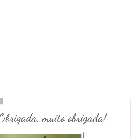
1
 Obrigada, muito obrigada!