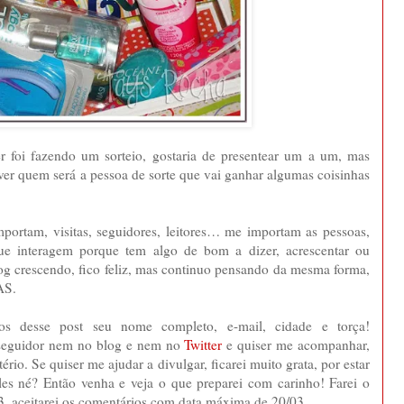
r foi fazendo um sorteio, gostaria de presentear um a um, mas
 ver quem será a pessoa de sorte que vai ganhar algumas coisinhas
ortam, visitas, seguidores, leitores… me importam as pessoas,
e interagem porque tem algo de bom a dizer, acrescentar ou
og crescendo, fico feliz, mas continuo pensando da mesma forma,
AS.
ios desse post seu nome completo, e-mail, cidade e torça!
 seguidor nem no blog e nem no
Twitter
e quiser me acompanhar,
ério. Se quiser me ajudar a divulgar, ficarei muito grata, por estar
les né? Então venha e veja o que preparei com carinho! Farei o
3, aceitarei os comentários com data máxima de 20/03.