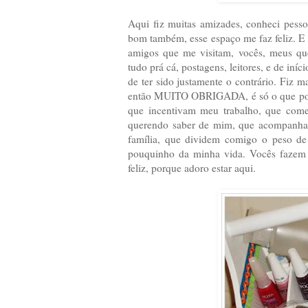
Aqui fiz muitas amizades, conheci pesso
bom também, esse espaço me faz feliz. E 
amigos que me visitam, vocês, meus quer
tudo prá cá, postagens, leitores, e de iní
de ter sido justamente o contrário. Fiz m
então MUITO OBRIGADA, é só o que poss
que incentivam meu trabalho, que co
querendo saber de mim, que acompanham
família, que dividem comigo o peso de 
pouquinho da minha vida. Vocês fazem 
feliz, porque adoro estar aqui.