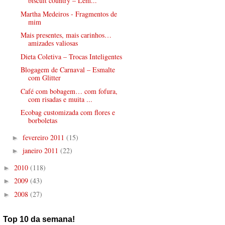
biscuit country – Lem...
Martha Medeiros - Fragmentos de
mim
Mais presentes, mais carinhos…
amizades valiosas
Dieta Coletiva – Trocas Inteligentes
Blogagem de Carnaval – Esmalte
com Glitter
Café com bobagem… com fofura,
com risadas e muita ...
Ecobag customizada com flores e
borboletas
fevereiro 2011
(15)
►
janeiro 2011
(22)
►
2010
(118)
►
2009
(43)
►
2008
(27)
►
Top 10 da semana!