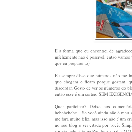
E a forma que eu encontrei de agradece
infelizmente não é possível, então vamos
que eu preparei ;o)
Eu sempre disse que números não me imp
que chegam e ficam porque gostam, qu
discordar. Gosto de ver os números do bl
então esse é um sorteio SEM EXIGÊNCI
Quer participar? Deixe nos comentár
hehehehehe... Se você ainda não é meu
me fará muito feliz, mas isso não é um crit
no seu blog e ser citada por você. Simp
sorteio pelo sistema Random, no dia 21/0