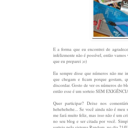
E a forma que eu encontrei de agradece
infelizmente não é possível, então vamos
que eu preparei ;o)
Eu sempre disse que números não me imp
que chegam e ficam porque gostam, qu
discordar. Gosto de ver os números do bl
então esse é um sorteio SEM EXIGÊNCI
Quer participar? Deixe nos comentár
hehehehehe... Se você ainda não é meu
me fará muito feliz, mas isso não é um crit
no seu blog e ser citada por você. Simp
sorteio pelo sistema Random, no dia 21/0