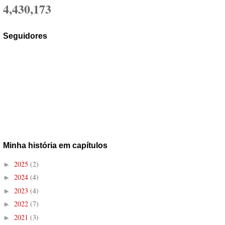
4,430,173
Seguidores
Minha história em capítulos
2025
(2)
►
2024
(4)
►
2023
(4)
►
2022
(7)
►
2021
(3)
►