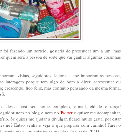
r foi fazendo um sorteio, gostaria de presentear um a um, mas
 ver quem será a pessoa de sorte que vai ganhar algumas coisinhas
ortam, visitas, seguidores, leitores… me importam as pessoas,
e interagem porque tem algo de bom a dizer, acrescentar ou
og crescendo, fico feliz, mas continuo pensando da mesma forma,
AS.
ios desse post seu nome completo, e-mail, cidade e torça!
 seguidor nem no blog e nem no
Twitter
e quiser me acompanhar,
ério. Se quiser me ajudar a divulgar, ficarei muito grata, por estar
les né? Então venha e veja o que preparei com carinho! Farei o
3, aceitarei os comentários com data máxima de 20/03.