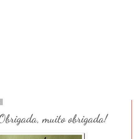
1
 Obrigada, muito obrigada!