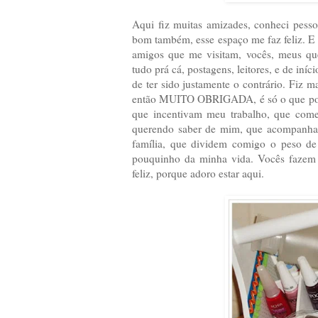
Aqui fiz muitas amizades, conheci pesso
bom também, esse espaço me faz feliz. E 
amigos que me visitam, vocês, meus quer
tudo prá cá, postagens, leitores, e de iní
de ter sido justamente o contrário. Fiz m
então MUITO OBRIGADA, é só o que poss
que incentivam meu trabalho, que co
querendo saber de mim, que acompanham
família, que dividem comigo o peso de 
pouquinho da minha vida. Vocês fazem 
feliz, porque adoro estar aqui.