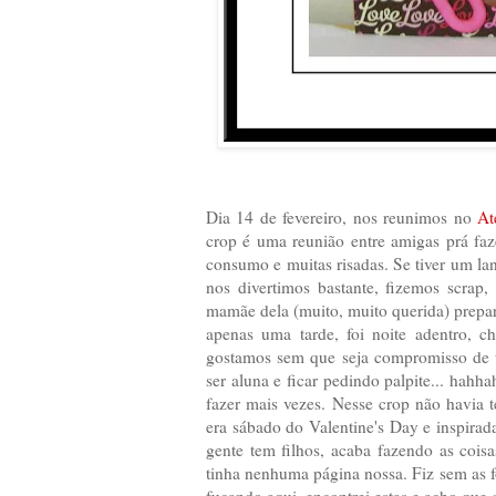
Dia 14 de fevereiro, nos reunimos no
At
crop é uma reunião entre amigas prá faz
consumo e muitas risadas. Se tiver um la
nos divertimos bastante, fizemos scrap,
mamãe dela (muito, muito querida) prepar
apenas uma tarde, foi noite adentro, 
gostamos sem que seja compromisso de tr
ser aluna e ficar pedindo palpite... hah
fazer mais vezes. Nesse crop não havia 
era sábado do Valentine's Day e inspira
gente tem filhos, acaba fazendo as cois
tinha nenhuma página nossa. Fiz sem as fo