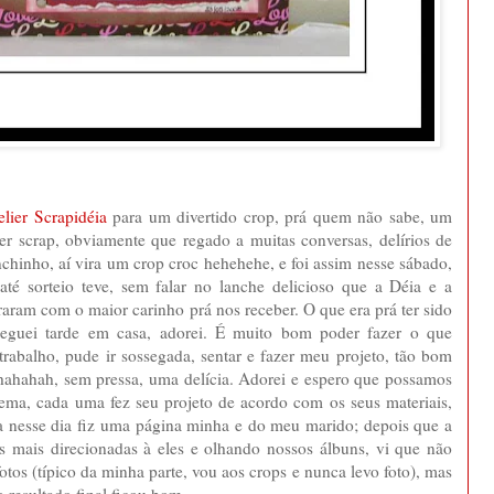
elier Scrapidéia
para um divertido crop, prá quem não sabe, um
er scrap, obviamente que regado a muitas conversas, delírios de
nchinho, aí vira um crop croc hehehehe, e foi assim nesse sábado,
 até sorteio teve, sem falar no lanche delicioso que a Déia e a
aram com o maior carinho prá nos receber. O que era prá ter sido
cheguei tarde em casa, adorei. É muito bom poder fazer o que
abalho, pude ir sossegada, sentar e fazer meu projeto, tão bom
hahahahah, sem pressa, uma delícia. Adorei e espero que possamos
tema, cada uma fez seu projeto de acordo com os seus materiais,
da nesse dia fiz uma página minha e do meu marido; depois que a
as mais direcionadas à eles e olhando nossos álbuns, vi que não
tos (típico da minha parte, vou aos crops e nunca levo foto), mas