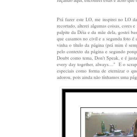
fuçando aqui, encontrei estas e acho que 
Prá fazer este LO, me inspirei no LO 
recortado, alterei algumas coisas, cores e
palpite da Déia e da mãe dela, gostei ba
que casamos no civil e a segunda foto é d
vinha o título da página (prá mim é sem
pelo contexto da página e segundo por
Doubt como tema, Don't Speak, e é just
every day together, always...." E o scra
especiais como forma de eternizar o q
adorou, pois ainda não tínhamos uma pág