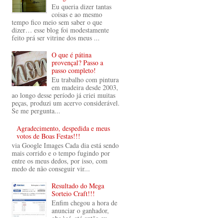
Eu queria dizer tantas
coisas e ao mesmo
tempo fico meio sem saber o que
dizer… esse blog foi modestamente
feito prá ser vitrine dos meus ...
O que é pátina
provençal? Passo a
passo completo!
Eu trabalho com pintura
em madeira desde 2003,
ao longo desse período já criei muitas
peças, produzi um acervo considerável.
Se me pergunta...
Agradecimento, despedida e meus
votos de Boas Festas!!!
via Google Images Cada dia está sendo
mais corrido e o tempo fugindo por
entre os meus dedos, por isso, com
medo de não conseguir vir...
Resultado do Mega
Sorteio Craft!!!
Enfim chegou a hora de
anunciar o ganhador,