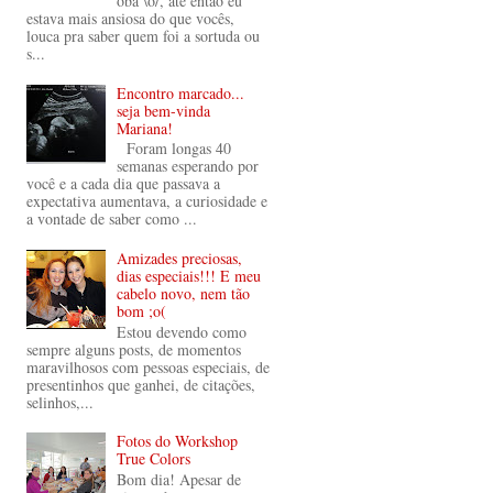
oba \o/, até então eu
estava mais ansiosa do que vocês,
louca pra saber quem foi a sortuda ou
s...
Encontro marcado...
seja bem-vinda
Mariana!
Foram longas 40
semanas esperando por
você e a cada dia que passava a
expectativa aumentava, a curiosidade e
a vontade de saber como ...
Amizades preciosas,
dias especiais!!! E meu
cabelo novo, nem tão
bom ;o(
Estou devendo como
sempre alguns posts, de momentos
maravilhosos com pessoas especiais, de
presentinhos que ganhei, de citações,
selinhos,...
Fotos do Workshop
True Colors
Bom dia! Apesar de