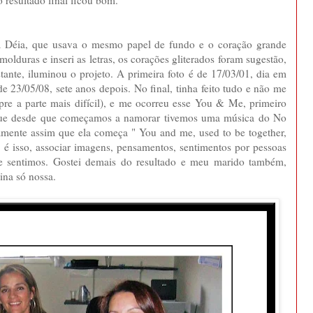
o resultado final ficou bom.
da Déia, que usava o mesmo papel de fundo e o coração grande
 molduras e inseri as letras, os corações gliterados foram sugestão,
stante, iluminou o projeto. A primeira foto é de 17/03/01, dia em
e 23/05/08, sete anos depois. No final, tinha feito tudo e não me
pre a parte mais difícil), e me ocorreu esse You & Me, primeiro
que desde que começamos a namorar tivemos uma música do No
amente assim que ela começa " You and me, used to be together,
p é isso, associar imagens, pensamentos, sentimentos por pessoas
ue sentimos. Gostei demais do resultado e meu marido também,
ina só nossa.