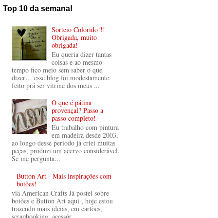
Top 10 da semana!
Sorteio Colorido!!!
Obrigada, muito
obrigada!
Eu queria dizer tantas
coisas e ao mesmo
tempo fico meio sem saber o que
dizer… esse blog foi modestamente
feito prá ser vitrine dos meus ...
O que é pátina
provençal? Passo a
passo completo!
Eu trabalho com pintura
em madeira desde 2003,
ao longo desse período já criei muitas
peças, produzi um acervo considerável.
Se me pergunta...
Button Art - Mais inspirações com
botões!
via American Crafts Já postei sobre
botões e Button Art aqui , hoje estou
trazendo mais ideias, em cartões,
scrapbooking, acessór...