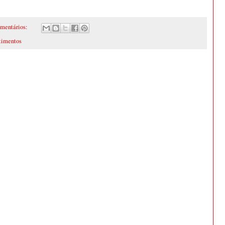
omentários:
timentos