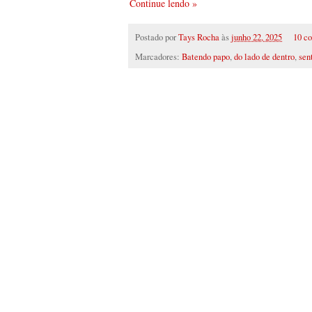
Continue lendo »
Postado por
Tays Rocha
às
junho 22, 2025
10 c
Marcadores:
Batendo papo
,
do lado de dentro
,
sen