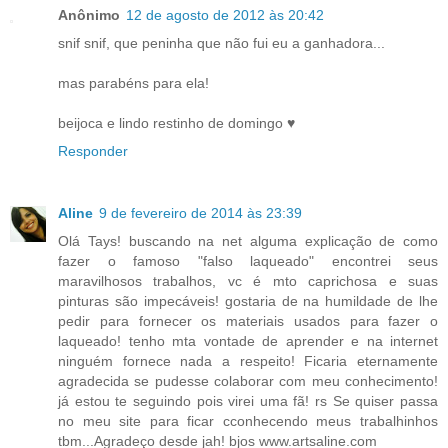
Anônimo
12 de agosto de 2012 às 20:42
snif snif, que peninha que não fui eu a ganhadora...
mas parabéns para ela!
beijoca e lindo restinho de domingo ♥
Responder
Aline
9 de fevereiro de 2014 às 23:39
Olá Tays! buscando na net alguma explicação de como
fazer o famoso "falso laqueado" encontrei seus
maravilhosos trabalhos, vc é mto caprichosa e suas
pinturas são impecáveis! gostaria de na humildade de lhe
pedir para fornecer os materiais usados para fazer o
laqueado! tenho mta vontade de aprender e na internet
ninguém fornece nada a respeito! Ficaria eternamente
agradecida se pudesse colaborar com meu conhecimento!
já estou te seguindo pois virei uma fã! rs Se quiser passa
no meu site para ficar cconhecendo meus trabalhinhos
tbm...Agradeço desde jah! bjos www.artsaline.com