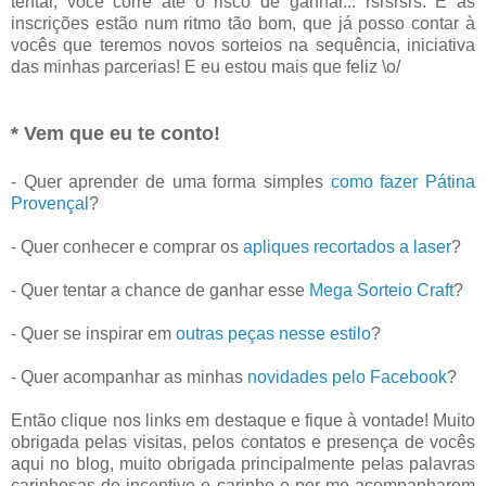
tentar, você corre até o risco de ganhar... rsrsrsrs. E as
inscrições estão num ritmo tão bom, que já posso contar à
vocês que teremos novos sorteios na sequência, iniciativa
das minhas parcerias! E eu estou mais que feliz \o/
* Vem que eu te conto!
- Quer aprender de uma forma simples
como fazer Pátina
Provençal
?
- Quer conhecer e comprar os
apliques recortados a laser
?
- Quer tentar a chance de ganhar esse
Mega Sorteio Craft
?
- Quer se inspirar em
outras peças nesse estilo
?
- Quer acompanhar as minhas
novidades pelo Facebook
?
Então clique nos links em destaque e fique à vontade! Muito
obrigada pelas visitas, pelos contatos e presença de vocês
aqui no blog, muito obrigada principalmente pelas palavras
carinhosas de incentivo e carinho e por me acompanharem