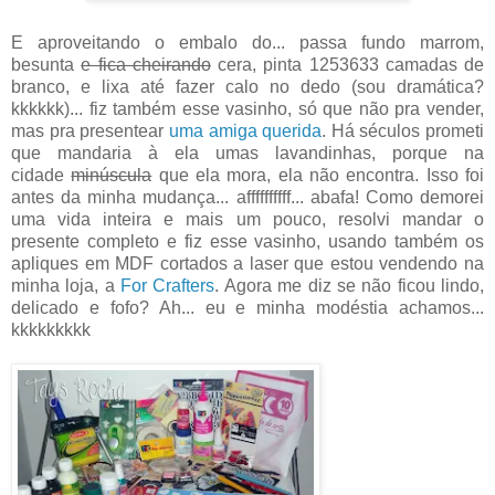
E aproveitando o embalo do... passa fundo marrom,
besunta
e fica cheirando
cera, pinta 1253633 camadas de
branco, e lixa até fazer calo no dedo (sou dramática?
kkkkkk)... fiz também esse vasinho, só que não pra vender,
mas pra presentear
uma amiga querida
. Há séculos prometi
que mandaria à ela umas lavandinhas, porque na
cidade
minúscula
que ela mora, ela não encontra. Isso foi
antes da minha mudança... affffffffff... abafa! Como demorei
uma vida inteira e mais um pouco, resolvi mandar o
presente completo e fiz esse vasinho, usando também os
apliques em MDF cortados a laser que estou vendendo na
minha loja, a
For Crafters
. Agora me diz se não ficou lindo,
delicado e fofo? Ah... eu e minha modéstia achamos...
kkkkkkkkk