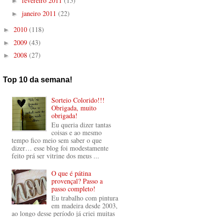
fevereiro 2011
(15)
►
janeiro 2011
(22)
►
2010
(118)
►
2009
(43)
►
2008
(27)
►
Top 10 da semana!
Sorteio Colorido!!!
Obrigada, muito
obrigada!
Eu queria dizer tantas
coisas e ao mesmo
tempo fico meio sem saber o que
dizer… esse blog foi modestamente
feito prá ser vitrine dos meus ...
O que é pátina
provençal? Passo a
passo completo!
Eu trabalho com pintura
em madeira desde 2003,
ao longo desse período já criei muitas