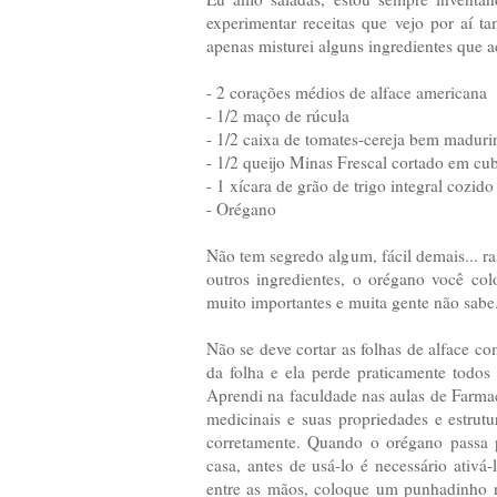
experimentar receitas que vejo por aí 
apenas misturei alguns ingredientes que ad
- 2 corações médios de alface americana
- 1/2 maço de rúcula
- 1/2 caixa de tomates-cereja bem maduri
- 1/2 queijo Minas Frescal cortado em cu
- 1 xícara de grão de trigo integral cozid
- Orégano
Não tem segredo algum, fácil demais... ras
outros ingredientes, o orégano você co
muito importantes e muita gente não sabe
Não se deve cortar as folhas de alface c
da folha e ela perde praticamente todos
Aprendi na faculdade nas aulas de Farmac
medicinais e suas propriedades e estrut
corretamente. Quando o orégano passa 
casa, antes de usá-lo é necessário ativá
entre as mãos, coloque um punhadinho n