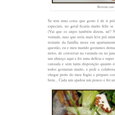
Brownie com s
Se tem uma coisa que gosto é de ir prá
especiais, no geral ficaria muito feliz 
(Vai que os anjos também dizem, né? Nã
vontade, mas que seria mais leve prá mi
restante da família mora em apartamen
questão, eu e meu marido gostamos demais
netos, de conversar na varanda ou no jan
um almoço aqui e foi uma delícia e supe
cansada e sem tanta disposição quanto e
todos gostaram muito, e pedi a colabo
chegar perto do meu fogão e preparo com
bem... Cada um ajudou um pouco e foi u