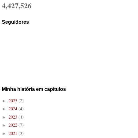
4,427,526
Seguidores
Minha história em capítulos
2025
(2)
►
2024
(4)
►
2023
(4)
►
2022
(7)
►
2021
(3)
►