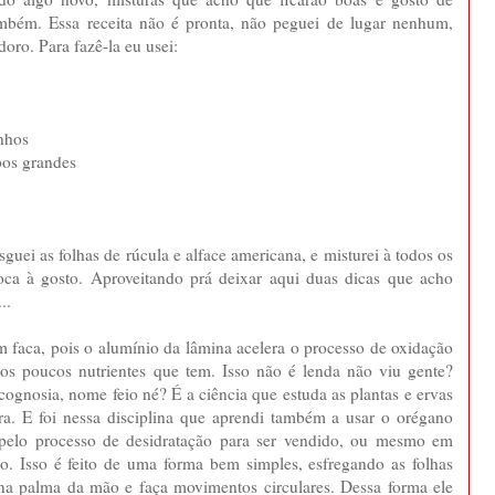
também. Essa receita não é pronta, não peguei de lugar nenhum,
oro. Para fazê-la eu usei:
nhos
bos grandes
o
guei as folhas de rúcula e alface americana, e misturei à todos os
loca à gosto. Aproveitando prá deixar aqui duas dicas que acho
...
om faca, pois o alumínio da lâmina acelera o processo de oxidação
 os poucos nutrientes que tem. Isso não é lenda não viu gente?
ognosia, nome feio né? É a ciência que estuda as plantas e ervas
ura. E foi nessa disciplina que aprendi também a usar o orégano
pelo processo de desidratação para ser vendido, ou mesmo em
-lo. Isso é feito de uma forma bem simples, esfregando as folhas
a palma da mão e faça movimentos circulares. Dessa forma ele