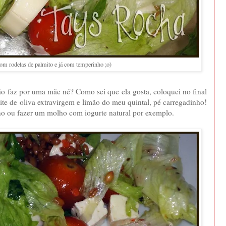
om rodelas de palmito e já com temperinho ;o)
não faz por uma mãe né? Como sei que ela gosta, coloquei no final
ite de oliva extravirgem e limão do meu quintal, pé carregadinho!
o ou fazer um molho com iogurte natural por exemplo.