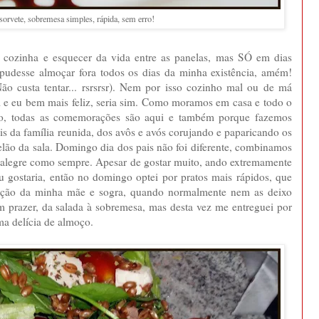
orvete, sobremesa simples, rápida, sem erro!
 cozinha e esquecer da vida entre as panelas, mas SÓ em dias
se pudesse almoçar fora todos os dias da minha existência, amém!
o custa tentar... rsrsrsr). Nem por isso cozinho mal ou de má
m e eu bem mais feliz, seria sim. Como moramos em casa e todo o
to, todas as comemorações são aqui e também porque fazemos
 da família reunida, dos avôs e avós corujando e paparicando os
elão da sala. Domingo dia dos pais não foi diferente, combinamos
r alegre como sempre. Apesar de gostar muito, ando extremamente
u gostaria, então no domingo optei por pratos mais rápidos, que
ração da minha mãe e sogra, quando normalmente nem as deixo
 prazer, da salada à sobremesa, mas desta vez me entreguei por
ma delícia de almoço.