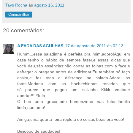
Tays Rocha
às
agosto 16, 2011
Compartilhar
20 comentários:
A FADA DAS AGULHAS
17 de agosto de 2011 às 02:13
Humm...essa saladinha é perfeita pra mim,adoro!Aqui em
casa tenho o hábito de sempre fazer,e essas dicas que
você deu,são essências:não cortar as folhas com a faca,e
esfregar o orégano antes de adicionar.Eu também só faço
assim,e faz toda a diferença na salada.Adorei as
fotos,Mariana com as bochechinhas rosadas que
só...parece que pegou um solzinho...Kkkk vontade
apertar!!! #fofa
O Leo uma graça,todo homenzinho nas fotos,família
linda,que amo!
Amiga,uma quarta-feira repleta de coisas boas pra você!
Beijoooo de saudades!