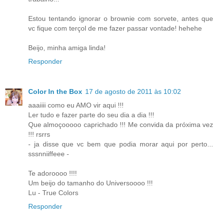
Estou tentando ignorar o brownie com sorvete, antes que
vc fique com terçol de me fazer passar vontade! hehehe
Beijo, minha amiga linda!
Responder
Color In the Box
17 de agosto de 2011 às 10:02
aaaiiii como eu AMO vir aqui !!!
Ler tudo e fazer parte do seu dia a dia !!!
Que almoçooooo caprichado !!! Me convida da próxima vez
!!! rsrrs
- ja disse que vc bem que podia morar aqui por perto...
sssnniiffeee -
Te adoroooo !!!!
Um beijo do tamanho do Universoooo !!!
Lu - True Colors
Responder