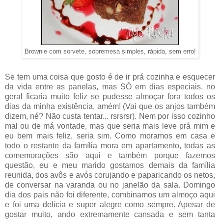
Brownie com sorvete, sobremesa simples, rápida, sem erro!
Se tem uma coisa que gosto é de ir prá cozinha e esquecer
da vida entre as panelas, mas SÓ em dias especiais, no
geral ficaria muito feliz se pudesse almoçar fora todos os
dias da minha existência, amém! (Vai que os anjos também
dizem, né? Não custa tentar... rsrsrsr). Nem por isso cozinho
mal ou de má vontade, mas que seria mais leve prá mim e
eu bem mais feliz, seria sim. Como moramos em casa e
todo o restante da família mora em apartamento, todas as
comemorações são aqui e também porque fazemos
questão, eu e meu marido gostamos demais da família
reunida, dos avôs e avós corujando e paparicando os netos,
de conversar na varanda ou no janelão da sala. Domingo
dia dos pais não foi diferente, combinamos um almoço aqui
e foi uma delícia e super alegre como sempre. Apesar de
gostar muito, ando extremamente cansada e sem tanta