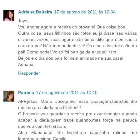
Adriana Balreira
17 de agosto de 2011 às 10:04
Tays,
Vou anotar agora a receita do brownie! Que coisa boa!
Outra coisa, seus filhinhos são fofos eu já disse isso várias
e várias vezes, mas agora não tinha dito que eles são a
cara do pai! Não tem nada de vc! Os olhos dos dois são do
pai! Como pode! Vc só foi barriga de aluguel! rsrs
Beijos e o dia dos pais foi bem animado na sua casa!
Adriana
Responder
Patricia
17 de agosto de 2011 às 10:10
AFF,jesus Maria José,amei essa postagem,tudo,tudinho
mesmo,da salada,aos filhotes!!!
O brownie vou guardar a receita pra experimentar quando
acabar a dieta,quem sabe quando,mas força na peruca
que vou com fé! rsrsrsrs
Ah,a Mariana,tá tão lindinha,o cabelinho ralinho me
lembrou a minha Camila.