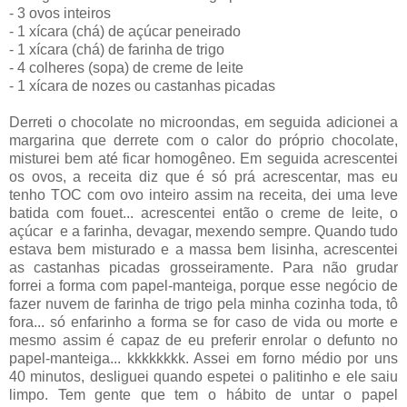
- 3 ovos inteiros
- 1 xícara (chá) de açúcar peneirado
- 1 xícara (chá) de farinha de trigo
- 4 colheres (sopa) de creme de leite
- 1 xícara de nozes ou castanhas picadas
Derreti o chocolate no microondas, em seguida adicionei a
margarina que derrete com o calor do próprio chocolate,
misturei bem até ficar homogêneo. Em seguida acrescentei
os ovos, a receita diz que é só prá acrescentar, mas eu
tenho TOC com ovo inteiro assim na receita, dei uma leve
batida com fouet... acrescentei então o creme de leite, o
açúcar e a farinha, devagar, mexendo sempre. Quando tudo
estava bem misturado e a massa bem lisinha, acrescentei
as castanhas picadas grosseiramente. Para não grudar
forrei a forma com papel-manteiga, porque esse negócio de
fazer nuvem de farinha de trigo pela minha cozinha toda, tô
fora... só enfarinho a forma se for caso de vida ou morte e
mesmo assim é capaz de eu preferir enrolar o defunto no
papel-manteiga... kkkkkkkk. Assei em forno médio por uns
40 minutos, desliguei quando espetei o palitinho e ele saiu
limpo. Tem gente que tem o hábito de untar o papel