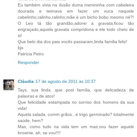
Eu também vivia na ilusão duma menininha com cabeleira
dourada e teimava em fazer um xuca naquele
cabelinho,ralinho,ralinho,mãe é um bicho bobo mesmo né?!
O Leo tá tão grandão,adorei a gravata,ficou tão
engraçado,aquela gravata compridona e ele todo cheio de
si!
Que belo dia dos pais vocês passaram,linda familia feliz!
bjs
Patricia Petro
Responder
Cláudia
17 de agosto de 2011 às 10:37
Tays, sua linda, que post família, que delicadeza de
palavras e de atos!
Que felicidade estampada no sorriso dos homens da sua
vida!
Aquela salada, comm grãos...é trigo germinado? totalmente
saúde, hem?
Mas, como tudo na vida tem um mas,vou fazer aquele
brownie, ah, se vou!!!!