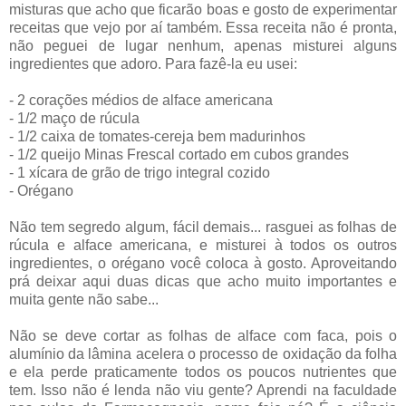
misturas que acho que ficarão boas e gosto de experimentar
receitas que vejo por aí também. Essa receita não é pronta,
não peguei de lugar nenhum, apenas misturei alguns
ingredientes que adoro. Para fazê-la eu usei:
- 2 corações médios de alface americana
- 1/2 maço de rúcula
- 1/2 caixa de tomates-cereja bem madurinhos
- 1/2 queijo Minas Frescal cortado em cubos grandes
- 1 xícara de grão de trigo integral cozido
- Orégano
Não tem segredo algum, fácil demais... rasguei as folhas de
rúcula e alface americana, e misturei à todos os outros
ingredientes, o orégano você coloca à gosto. Aproveitando
prá deixar aqui duas dicas que acho muito importantes e
muita gente não sabe...
Não se deve cortar as folhas de alface com faca, pois o
alumínio da lâmina acelera o processo de oxidação da folha
e ela perde praticamente todos os poucos nutrientes que
tem. Isso não é lenda não viu gente? Aprendi na faculdade