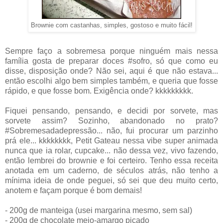
Brownie com castanhas, simples, gostoso e muito fácil!
Sempre faço a sobremesa porque ninguém mais nessa
família gosta de preparar doces #sofro, só que como eu
disse, disposição onde? Não sei, aqui é que não estava...
então escolhi algo bem simples também, e queria que fosse
rápido, e que fosse bom. Exigência onde? kkkkkkkkk.
Fiquei pensando, pensando, e decidi por sorvete, mas
sorvete assim? Sozinho, abandonado no prato?
#Sobremesadadepressão... não, fui procurar um parzinho
prá ele... kkkkkkkk, Petit Gateau nessa vibe super animada
nunca que ia rolar, cupcake... não dessa vez, vivo fazendo,
então lembrei do brownie e foi certeiro. Tenho essa receita
anotada em um caderno, de séculos atrás, não tenho a
mínima ideia de onde peguei, só sei que deu muito certo,
anotem e façam porque é bom demais!
- 200g de manteiga (usei margarina mesmo, sem sal)
- 200g de chocolate meio-amargo picado