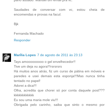
Saudades de conversar com vc, estou cheia de
encomendas e provas na facul.
Bjk
Fernanda Machado
Responder
Marília Lopes
7 de agosto de 2011 às 23:13
Tays amooooooooo o gel envelhecedor!!
Tive um deja vu agora!!!rsrsrsrs
Há muitos anos atrás, fiz um curso de pátina em móveis e
paredes e usei demais esta esponja!!!Mas nunca tinha
tentado no papel!
Adorei a dica!!!
Olha, acredita que chorei só por conta daquele post???
kkkkkkkkkkkk
Eu sou uma maria mole viu!!!
Obrigada pelo carinho, saiba que sinto o mesmo por