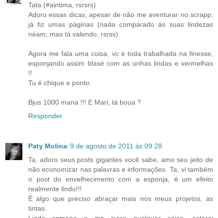
Tata (#aintima, rsrsrs)
Adoro essas dicas, apesar de não me aventurar no scrapp,
já fiz umas páginas (nada comparado ás suas lindezas
néam, mas tá valendo, rsrss)
Agora me fala uma coisa, vc é toda trabalhada na finesse,
esponjando assim blasé com as unhas lindas e vermelhas
!!
Tu é chique e ponto.
Bjus 1000 mana !!! E Mari, tá boua ?
Responder
Paty Molina
9 de agosto de 2011 às 09:28
Ta, adoro seus posts gigantes você sabe, amo seu jeito de
não economizar nas palavras e informações. Ta, vi também
o post do envelhecimento com a esponja, é um efeito
realmente lindo!!!
É algo que preciso abraçar mais nos meus projetos, as
tintas.
Linda semana e me avise qualquer coisa, estarei