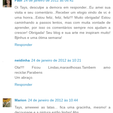
Fabi
24 de janeiro de 2012 às 08:42
Oi Tays, desculpe a demora em responder...Eu amei sua
visita e seu comentário...Receber um elogio vindo de vc é
uma honra...Estou feliz, feliz, feliz!!! Muito obrigada! Estou
caminhando a passos lentos, mas com muita vontade de
aprender, por isso os comentários sempre nos ajudam a
crescer! Obrigada! Seu blog e sua arte me inspiram muito!
Bjinhus e uma ótima semana!
Responder
neidinha
24 de janeiro de 2012 às 10:21
Ola!!!! Ficou Lindas,maravilhosas.Tambem amo
reciclar.Parabens
Um abraço.
Responder
Marion
24 de janeiro de 2012 às 10:44
Tays, ameeeei as latas... fica uma gracinha, mesmo! a
decoupage e a pintura estão lindas! Abs.