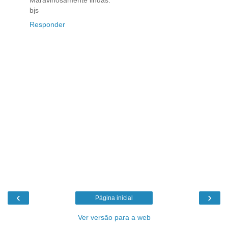
Maravihosamente lindas.
bjs
Responder
‹
›
Página inicial
Ver versão para a web