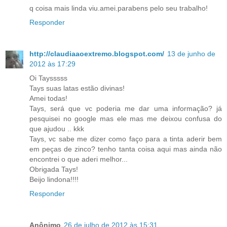
q coisa mais linda viu.amei.parabens pelo seu trabalho!
Responder
http://claudiaaoextremo.blogspot.com/
13 de junho de
2012 às 17:29
Oi Taysssss
Tays suas latas estão divinas!
Amei todas!
Tays, será que vc poderia me dar uma informação? já
pesquisei no google mas ele mas me deixou confusa do
que ajudou .. kkk
Tays, vc sabe me dizer como faço para a tinta aderir bem
em peças de zinco? tenho tanta coisa aqui mas ainda não
encontrei o que aderi melhor...
Obrigada Tays!
Beijo lindona!!!!
Responder
Anônimo
26 de julho de 2012 às 15:31