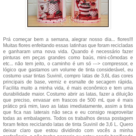
Prá começar bem a semana, alegrar nosso dia... flores!!!
Muitas flores enfeitando essas latinhas que foram recicladas
e ganharam uma nova vida. Quando é necessário fazer
pinturas em peças grandes como baús, mini-cômodas e
etc... não tem jeito, o caminho é um só ---> compressor, e
lógico que gastamos um volume de tinta considerável, eu
costumo usar tintas Suvinil, compro latas de 3,6L das cores
principais de base, verniz e esmalte de secagem rápida.
Facilita muito a minha vida, é mais econômico e tem uma
durabilidade maior. Costumo abrir as latas, fazer a diluição
que preciso, envasar em frascos de 500 mL que é mais
prático prá mim, lavo as latas imediatamente, assim a tinta
que fica nas laterais não seca e eu consigo reaproveitar
todas as embalagens. Todos os trabalhos dessa postagem
foram feitos reciclando latas de tinta Suvinil de 3,6 L. Quero
deixar claro que estou dividindo com vocês a minha