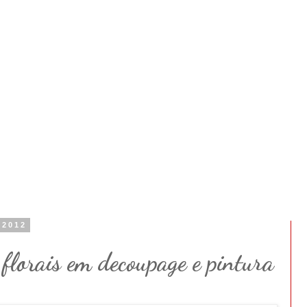
 2012
florais em decoupage e pintura