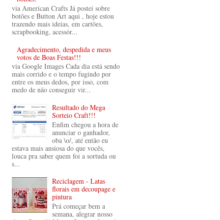
via American Crafts Já postei sobre
botões e Button Art aqui , hoje estou
trazendo mais ideias, em cartões,
scrapbooking, acessór...
Agradecimento, despedida e meus
votos de Boas Festas!!!
via Google Images Cada dia está sendo
mais corrido e o tempo fugindo por
entre os meus dedos, por isso, com
medo de não conseguir vir...
Resultado do Mega
Sorteio Craft!!!
Enfim chegou a hora de
anunciar o ganhador,
oba \o/, até então eu
estava mais ansiosa do que vocês,
louca pra saber quem foi a sortuda ou
s...
Reciclagem - Latas
florais em decoupage e
pintura
Prá começar bem a
semana, alegrar nosso