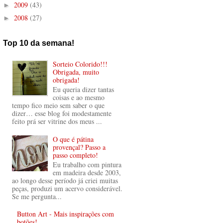
2009
(43)
►
2008
(27)
►
Top 10 da semana!
Sorteio Colorido!!!
Obrigada, muito
obrigada!
Eu queria dizer tantas
coisas e ao mesmo
tempo fico meio sem saber o que
dizer… esse blog foi modestamente
feito prá ser vitrine dos meus ...
O que é pátina
provençal? Passo a
passo completo!
Eu trabalho com pintura
em madeira desde 2003,
ao longo desse período já criei muitas
peças, produzi um acervo considerável.
Se me pergunta...
Button Art - Mais inspirações com
botões!