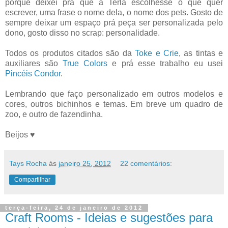
porque deixei prá que a Terla escolhesse o que quer
escrever, uma frase o nome dela, o nome dos pets. Gosto de
sempre deixar um espaço prá peça ser personalizada pelo
dono, gosto disso no scrap: personalidade.
Todos os produtos citados são da
Toke e Crie
, as tintas e
auxiliares são
True Colors
e prá esse trabalho eu usei
Pincéis Condor
.
Lembrando que faço personalizado em outros modelos e
cores, outros bichinhos e temas. Em breve um quadro de
zoo, e outro de fazendinha.
Beijos ♥
Tays Rocha
às
janeiro 25, 2012
22 comentários:
Compartilhar
terça-feira, 24 de janeiro de 2012
Craft Rooms - Ideias e sugestões para