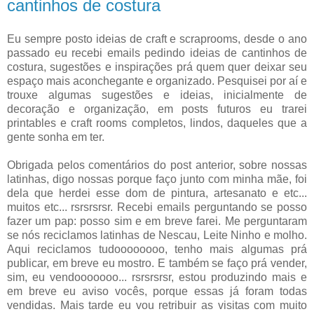
cantinhos de costura
Eu sempre posto ideias de craft e scraprooms, desde o ano
passado eu recebi emails pedindo ideias de cantinhos de
costura, sugestões e inspirações prá quem quer deixar seu
espaço mais aconchegante e organizado. Pesquisei por aí e
trouxe algumas sugestões e ideias, inicialmente de
decoração e organização, em posts futuros eu trarei
printables e craft rooms completos, lindos, daqueles que a
gente sonha em ter.
Obrigada pelos comentários do post anterior, sobre nossas
latinhas, digo nossas porque faço junto com minha mãe, foi
dela que herdei esse dom de pintura, artesanato e etc...
muitos etc... rsrsrsrsr. Recebi emails perguntando se posso
fazer um pap: posso sim e em breve farei. Me perguntaram
se nós reciclamos latinhas de Nescau, Leite Ninho e molho.
Aqui reciclamos tudoooooooo, tenho mais algumas prá
publicar, em breve eu mostro. E também se faço prá vender,
sim, eu vendooooooo... rsrsrsrsr, estou produzindo mais e
em breve eu aviso vocês, porque essas já foram todas
vendidas. Mais tarde eu vou retribuir as visitas com muito