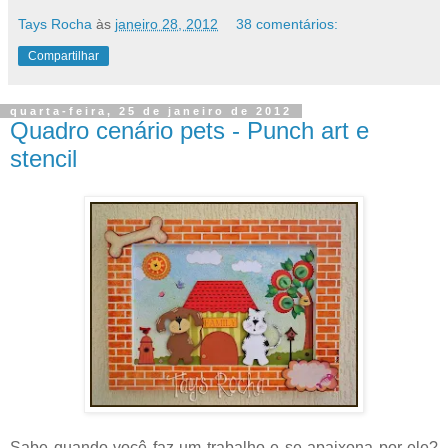
Tays Rocha
às
janeiro 28, 2012
38 comentários:
Compartilhar
quarta-feira, 25 de janeiro de 2012
Quadro cenário pets - Punch art e
stencil
Sabe quando você faz um trabalho e se apaixona por ele?