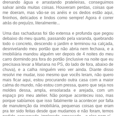
drenando água e arrastando prateleiras, conseguimos
salvar ainda muitas coisas. Houveram perdas, coisas que
me doeram, mas vão-se os anéis e os dedos estão aqui,
fininhos, delicados e lindos como sempre! Agora é correr
atrás do prejuízo, literalmente...
Uma das rachaduras foi tão extensa e profunda que pegou
debaixo do meu quarto, passando pela varanda, quebrando
todo o concreto, descendo o jardim e terminou na calçada,
desnivelando meu portão que não abria nem fechava, e a
imobiliária mandou alguém ver depois de 4 noites do meu
carro dormindo pra fora do portão (inclusive na noite que eu
precisava levar a Mariana no PS, do lado de fora, abaixo de
chuva), e a calha ninguém veio ver ainda. Diante disso
resolvi me mudar, isso mesmo que vocês leram, não quero
mais ficar aqui, estou procurando outra casa com a maior
calma do mundo, não estou com pressa, quero que seja nos
moldes dessa, ampla, ensolarada e arejada, com um
espaço pro meu atelier. Não porque aconteceu isso, mas
porque sabíamos que isso fatalmente ia acontecer por falta
de manutenção da imobiliária, pequenas coisas que eram
pra ter sido feitas desde que mudamos e não foram, temos