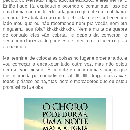
pedido, conversado, implorado, ameaçado... e eles nem aí...
Então liguei lá, expliquei o ocorrido e comuniquei isso de
uma forma não muito educada para o gerente da imobiliária,
dei uma desabafada não muito delicada, e ele conheceu um
lado meu que eu não recomendo nem pra vocês nem pra
ninguém... sou fofa? kkkkkkkkkkkk. Nem a multa de quebra
de contrato eles vão cobrar... e depois da conversa, o
serralheiro foi enviado por eles de imediato, calculem o grau
do ocorrido...
Mal terminei de colocar as coisas no lugar e ordenar tudo, e
vou começar a encaixotar tudo outra vez, mas não estou
nem aí, vou mesmo. É ruim de eu ficar numa situação que
me incomoda por comodismo... affffffffffffff... tragam as caixas
todas, plástico-bolha, fitas-lacre e marcadores que eu estou
prontíssima! #aloka