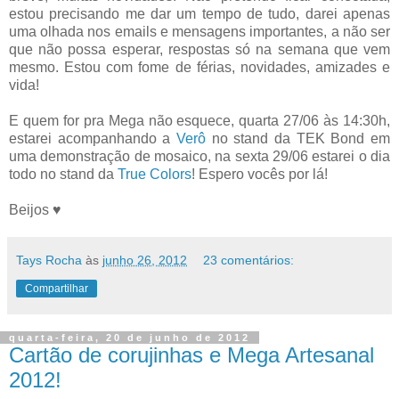
estou precisando me dar um tempo de tudo, darei apenas
uma olhada nos emails e mensagens importantes, a não ser
que não possa esperar, respostas só na semana que vem
mesmo. Estou com fome de férias, novidades, amizades e
vida!
E quem for pra Mega não esquece, quarta 27/06 às 14:30h,
estarei acompanhando a
Verô
no stand da TEK Bond em
uma demonstração de mosaico, na sexta 29/06 estarei o dia
todo no stand da
True Colors
! Espero vocês por lá!
Beijos ♥
Tays Rocha
às
junho 26, 2012
23 comentários:
Compartilhar
quarta-feira, 20 de junho de 2012
Cartão de corujinhas e Mega Artesanal
2012!