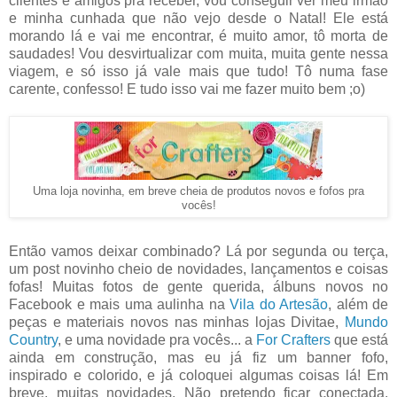
clientes e amigos pra receber, vou conseguir ver meu irmão
e minha cunhada que não vejo desde o Natal! Ele está
morando lá e vai me encontrar, é muito amor, tô morta de
saudades! Vou desvirtualizar com muita, muita gente nessa
viagem, e só isso já vale mais que tudo! Tô numa fase
carente, confesso! E tudo isso vai me fazer muito bem ;o)
Uma loja novinha, em breve cheia de produtos novos e fofos pra
vocês!
Então vamos deixar combinado? Lá por segunda ou terça,
um post novinho cheio de novidades, lançamentos e coisas
fofas! Muitas fotos de gente querida, álbuns novos no
Facebook e mais uma aulinha na
Vila do Artesão
, além de
peças e materiais novos nas minhas lojas Divitae,
Mundo
Country
, e uma novidade pra vocês... a
For Crafters
que está
ainda em construção, mas eu já fiz um banner fofo,
inspirado e colorido, e já coloquei algumas coisas lá! Em
breve, muitas novidades. Não pretendo ficar conectada,