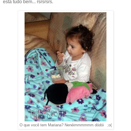
está tudo bem... rsrsrsrs.
O que você tem Mariana? Nenéimmmmmm dódói ;o(