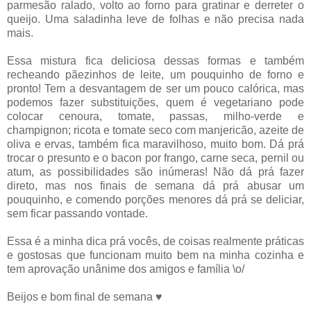
parmesão ralado, volto ao forno para gratinar e derreter o
queijo. Uma saladinha leve de folhas e não precisa nada
mais.
Essa mistura fica deliciosa dessas formas e também
recheando pãezinhos de leite, um pouquinho de forno e
pronto! Tem a desvantagem de ser um pouco calórica, mas
podemos fazer substituições, quem é vegetariano pode
colocar cenoura, tomate, passas, milho-verde e
champignon; ricota e tomate seco com manjericão, azeite de
oliva e ervas, também fica maravilhoso, muito bom. Dá prá
trocar o presunto e o bacon por frango, carne seca, pernil ou
atum, as possibilidades são inúmeras! Não dá prá fazer
direto, mas nos finais de semana dá prá abusar um
pouquinho, e comendo porções menores dá prá se deliciar,
sem ficar passando vontade.
Essa é a minha dica prá vocês, de coisas realmente práticas
e gostosas que funcionam muito bem na minha cozinha e
tem aprovação unânime dos amigos e família \o/
Beijos e bom final de semana ♥