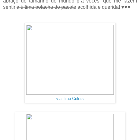
abraço do tamanho do mundo pra vocês, que me fazem
sentir
a última bolacha do pacote
acolhida e querida! ♥♥♥
via True Colors