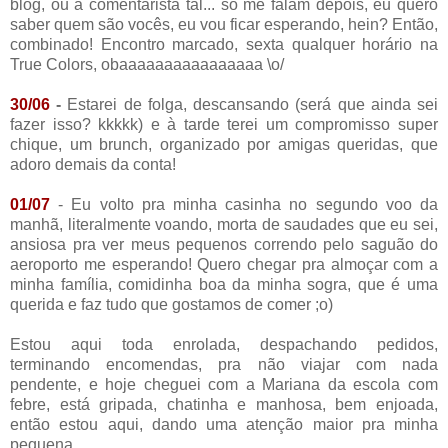
blog, ou a comentarista tal... só me falam depois, eu quero
saber quem são vocês, eu vou ficar esperando, hein? Então,
combinado! Encontro marcado, sexta qualquer horário na
True Colors, obaaaaaaaaaaaaaaaa \o/
30/06
-
Estarei de folga, descansando (será que ainda sei
fazer isso? kkkkk) e à tarde terei um compromisso super
chique, um brunch, organizado por amigas queridas, que
adoro demais da conta!
01/07
- Eu volto pra minha casinha no segundo voo da
manhã, literalmente voando, morta de saudades que eu sei,
ansiosa pra ver meus pequenos correndo pelo saguão do
aeroporto me esperando! Quero chegar pra almoçar com a
minha família, comidinha boa da minha sogra, que é uma
querida e faz tudo que gostamos de comer ;o)
Estou aqui toda enrolada, despachando pedidos,
terminando encomendas, pra não viajar com nada
pendente, e hoje cheguei com a Mariana da escola com
febre, está gripada, chatinha e manhosa, bem enjoada,
então estou aqui, dando uma atenção maior pra minha
pequena.