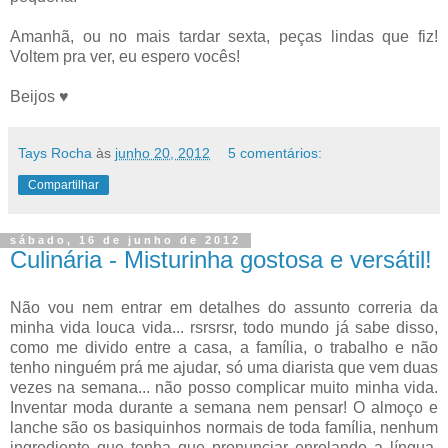
Amanhã, ou no mais tardar sexta, peças lindas que fiz!
Voltem pra ver, eu espero vocês!
Beijos ♥
Tays Rocha
às
junho 20, 2012
5 comentários:
Compartilhar
sábado, 16 de junho de 2012
Culinária - Misturinha gostosa e versátil!
Não vou nem entrar em detalhes do assunto correria da
minha vida louca vida... rsrsrsr, todo mundo já sabe disso,
como me divido entre a casa, a família, o trabalho e não
tenho ninguém prá me ajudar, só uma diarista que vem duas
vezes na semana... não posso complicar muito minha vida.
Inventar moda durante a semana nem pensar! O almoço e
lanche são os basiquinhos normais de toda família, nenhum
ingrediente que tenha que pronunciar enrolando a língua,