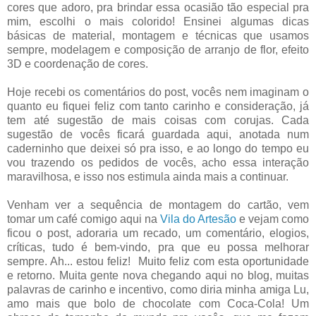
cores que adoro, pra brindar essa ocasião tão especial pra
mim, escolhi o mais colorido! Ensinei algumas dicas
básicas de material, montagem e técnicas que usamos
sempre, modelagem e composição de arranjo de flor, efeito
3D e coordenação de cores.
Hoje recebi os comentários do post, vocês nem imaginam o
quanto eu fiquei feliz com tanto carinho e consideração, já
tem até sugestão de mais coisas com corujas. Cada
sugestão de vocês ficará guardada aqui, anotada num
caderninho que deixei só pra isso, e ao longo do tempo eu
vou trazendo os pedidos de vocês, acho essa interação
maravilhosa, e isso nos estimula ainda mais a continuar.
Venham ver a sequência de montagem do cartão, vem
tomar um café comigo aqui na
Vila do Artesão
e vejam como
ficou o post, adoraria um recado, um comentário, elogios,
críticas, tudo é bem-vindo, pra que eu possa melhorar
sempre. Ah... estou feliz! Muito feliz com esta oportunidade
e retorno. Muita gente nova chegando aqui no blog, muitas
palavras de carinho e incentivo, como diria minha amiga Lu,
amo mais que bolo de chocolate com Coca-Cola! Um