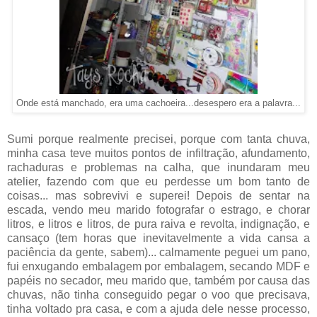
Onde está manchado, era uma cachoeira...desespero era a palavra...
Sumi porque realmente precisei, porque com tanta chuva,
minha casa teve muitos pontos de infiltração, afundamento,
rachaduras e problemas na calha, que inundaram meu
atelier, fazendo com que eu perdesse um bom tanto de
coisas... mas sobrevivi e superei! Depois de sentar na
escada, vendo meu marido fotografar o estrago, e chorar
litros, e litros e litros, de pura raiva e revolta, indignação, e
cansaço (tem horas que inevitavelmente a vida cansa a
paciência da gente, sabem)... calmamente peguei um pano,
fui enxugando embalagem por embalagem, secando MDF e
papéis no secador, meu marido que, também por causa das
chuvas, não tinha conseguido pegar o voo que precisava,
tinha voltado pra casa, e com a ajuda dele nesse processo,