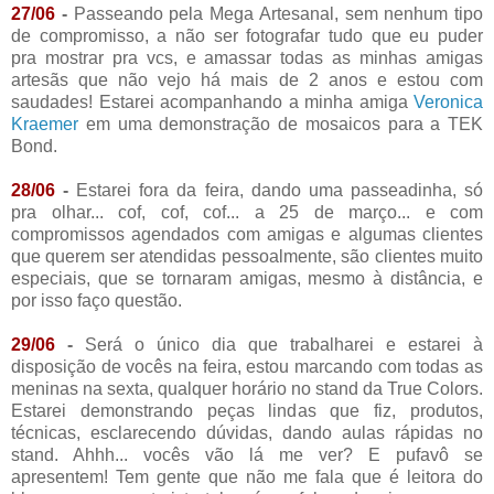
27/06
-
Passeando pela Mega Artesanal, sem nenhum tipo
de compromisso, a não ser fotografar tudo que eu puder
pra mostrar pra vcs, e amassar todas as minhas amigas
artesãs que não vejo há mais de 2 anos e estou com
saudades! Estarei acompanhando a minha amiga
Veronica
Kraemer
em uma demonstração de mosaicos para a TEK
Bond.
28/06
-
Estarei fora da feira, dando uma passeadinha, só
pra olhar... cof, cof, cof... a 25 de março... e com
compromissos agendados com amigas e algumas clientes
que querem ser atendidas pessoalmente, são clientes muito
especiais, que se tornaram amigas, mesmo à distância, e
por isso faço questão.
29/06
-
Será o único dia que trabalharei e estarei à
disposição de vocês na feira, estou marcando com todas as
meninas na sexta, qualquer horário no stand da True Colors.
Estarei demonstrando peças lindas que fiz, produtos,
técnicas, esclarecendo dúvidas, dando aulas rápidas no
stand. Ahhh... vocês vão lá me ver? E pufavô se
apresentem! Tem gente que não me fala que é leitora do