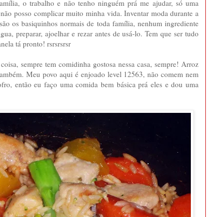
família, o trabalho e não tenho ninguém prá me ajudar, só uma
. não posso complicar muito minha vida. Inventar moda durante a
ão os basiquinhos normais de toda família, nenhum ingrediente
gua, preparar, ajoelhar e rezar antes de usá-lo. Tem que ser tudo
nela tá pronto! rsrsrsrsr
oisa, sempre tem comidinha gostosa nessa casa, sempre! Arroz
o também. Meu povo aqui é enjoado level 12563, não comem nem
#sofro, então eu faço uma comida bem básica prá eles e dou uma