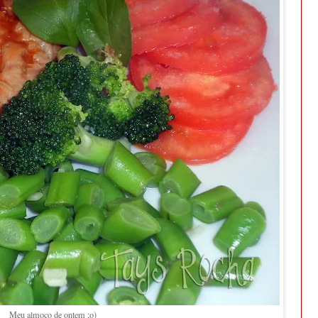
Meu almoço de ontem ;o)