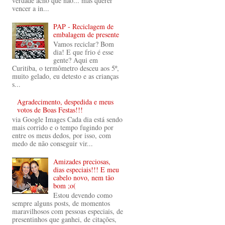
verdade acho que não... mas querer
vencer a in...
PAP - Reciclagem de
embalagem de presente
Vamos reciclar? Bom
dia! E que frio é esse
gente? Aqui em
Curitiba, o termômetro desceu aos 5º,
muito gelado, eu detesto e as crianças
s...
Agradecimento, despedida e meus
votos de Boas Festas!!!
via Google Images Cada dia está sendo
mais corrido e o tempo fugindo por
entre os meus dedos, por isso, com
medo de não conseguir vir...
Amizades preciosas,
dias especiais!!! E meu
cabelo novo, nem tão
bom ;o(
Estou devendo como
sempre alguns posts, de momentos
maravilhosos com pessoas especiais, de
presentinhos que ganhei, de citações,