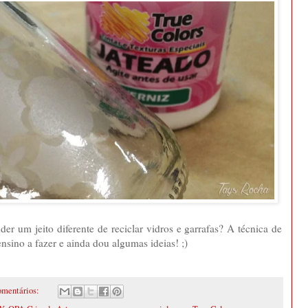
 um jeito diferente de reciclar vidros e garrafas? A técnica de
nsino a fazer e ainda dou algumas ideias! ;)
omentários: