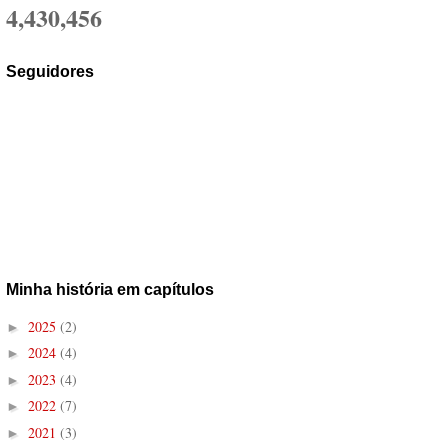
4,430,456
Seguidores
Minha história em capítulos
2025
(2)
►
2024
(4)
►
2023
(4)
►
2022
(7)
►
2021
(3)
►