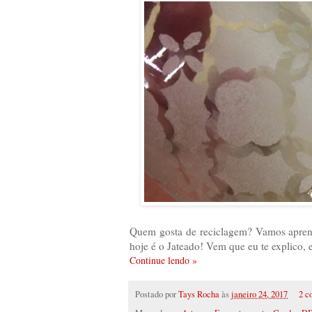
Quem gosta de reciclagem? Vamos aprender
hoje é o Jateado! Vem que eu te explico, e
Continue lendo »
Postado por
Tays Rocha
às
janeiro 24, 2017
2 c