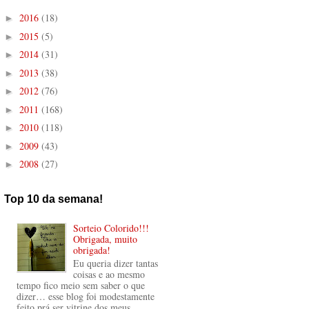
2016
(18)
►
2015
(5)
►
2014
(31)
►
2013
(38)
►
2012
(76)
►
2011
(168)
►
2010
(118)
►
2009
(43)
►
2008
(27)
►
Top 10 da semana!
Sorteio Colorido!!!
Obrigada, muito
obrigada!
Eu queria dizer tantas
coisas e ao mesmo
tempo fico meio sem saber o que
dizer… esse blog foi modestamente
feito prá ser vitrine dos meus ...