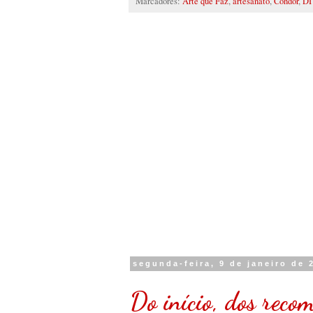
Marcadores:
Arte que Faz
,
artesanato
,
Condor
,
DI
segunda-feira, 9 de janeiro de 
Do início, dos reco