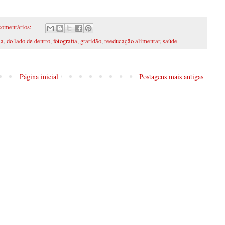
comentários:
ia
,
do lado de dentro
,
fotografia
,
gratidão
,
reeducação alimentar
,
saúde
Página inicial
Postagens mais antigas