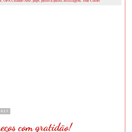
Y
,
OPA Criando Arte
,
paps
,
passo-a-passo
,
reciclagem
,
True Colors
2017
meços com gratidão!