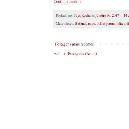
Continue lendo »
Postado por
Tays Rocha
às
janeiro 09, 2017
14 
Marcadores:
Batendo papo
,
bullet journal
,
dia a d
Postagens mais recentes
Assinar:
Postagens (Atom)