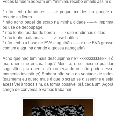
Vocês também adoram um #mimimi, recebo emails assim ó:
* não tenho furadores ------> pegue moldes no google e
recorte as flores
* não acho papel de scrap na minha cidade ------> imprima
ou use de decoupage
* não tenho furador de borda ------> use rendinhas e fitas
* não tenho bailarinas --------> use botões
* não tenho a base de EVA e agulhão ------> use EVA grosso
comum e agulha grande e grossa (tapeçaria)
Acho que não tem mais desculpinha né? kkkkkkkkkkkkk. Tô
má, quem me encara hoje? Mentira, é só mesmo prá dar
sugestões prá quem está começando ou não pode nesse
momento investir ;o) Embora não seja da vontade de todos
(pasmem) eu quero mais é que o scrap se dissemine e seja
acessível à todos sim, da forma possível prá cada um. Agora
chega de conversa e vamos trabalhar!