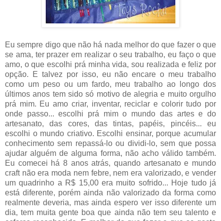
Eu sempre digo que não há nada melhor do que fazer o que
se ama, ter prazer em realizar o seu trabalho, eu faço o que
amo, o que escolhi prá minha vida, sou realizada e feliz por
opção. E talvez por isso, eu não encare o meu trabalho
como um peso ou um fardo, meu trabalho ao longo dos
últimos anos tem sido só motivo de alegria e muito orgulho
prá mim. Eu amo criar, inventar, reciclar e colorir tudo por
onde passo... escolhi prá mim o mundo das artes e do
artesanato, das cores, das tintas, papéis, pincéis... eu
escolhi o mundo criativo. Escolhi ensinar, porque acumular
conhecimento sem repassá-lo ou dividi-lo, sem que possa
ajudar alguém de alguma forma, não acho válido também.
Eu comecei há 8 anos atrás, quando artesanato e mundo
craft não era moda nem febre, nem era valorizado, e vender
um quadrinho a R$ 15,00 era muito sofrido... Hoje tudo já
está diferente, porém ainda não valorizado da forma como
realmente deveria, mas ainda espero ver isso diferente um
dia, tem muita gente boa que ainda não tem seu talento e