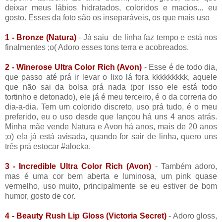
deixar meus lábios hidratados, coloridos e macios... eu
gosto. Esses da foto são os inseparáveis, os que mais uso
1 - Bronze (Natura)
- Já saiu de linha faz tempo e está nos
finalmentes ;o( Adoro esses tons terra e acobreados.
2 - Winerose Ultra Color Rich (Avon)
- Esse é de todo dia,
que passo até prá ir levar o lixo lá fora kkkkkkkkk, aquele
que não sai da bolsa prá nada (por isso ele está todo
tortinho e detonado), ele já é meu terceiro, é o da correria do
dia-a-dia. Tem um colorido discreto, uso prá tudo, é o meu
preferido, eu o uso desde que lançou há uns 4 anos atrás.
Minha mãe vende Natura e Avon há anos, mais de 20 anos
;o) ela já está avisada, quando for sair de linha, quero uns
três prá estocar #alocka.
3 - Incredible Ultra Color Rich (Avon)
- Também adoro,
mas é uma cor bem aberta e luminosa, um pink quase
vermelho, uso muito, principalmente se eu estiver de bom
humor, gosto de cor.
4 - Beauty Rush Lip Gloss (Victoria Secret)
- Adoro gloss,