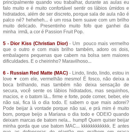
principalmente quando vou trabalhar, durante as aulas eu
falo muito e é muito confortável sentir os lábios úmidos e
hidratados, além de ser discreto, porque sala de aula não é
palco né? heheheh... é um rosa bem suave com um brilho
muito delicado. Presentinho muito fofo que ganhei da
minha irmã, a cor é Passion Fruit Pop.
5 - Dior Kiss (Christian Dior)
- Um pouco mais vermelho
que o outro e com mais brilho também, adoro os dois,
embalagens pequenas que cabem na bolsa sem maiores
dificuldades. E o cheirinho? Maravilhoso...
6 - Russian Red Matte (MAC)
- Lindo, lindo, lindo, estou in
love ♥ com ele, vermelhão mesmo! É fosco, não deixa a
boca brilhando, mas também não deixa sensação de
secura, você sente os lábios hidratados, mas sequinhos,
macios, e o batom lá... firme e forte, pode comer, beber, ele
não sai, fica lá o dia todo. E sabem o que mais adorei?
Pode beijar à vontade porque não sai, e prá mim é muito
bom, porque beijo a Mariana o dia todo e ODEIO quando
deixam marcas de batom nela... humpf! Quem quiser beijar
minha gorda que use batom MAC... kkkkkkkkkkkk. E antes
que as defensoras de plantão me malhem em praça