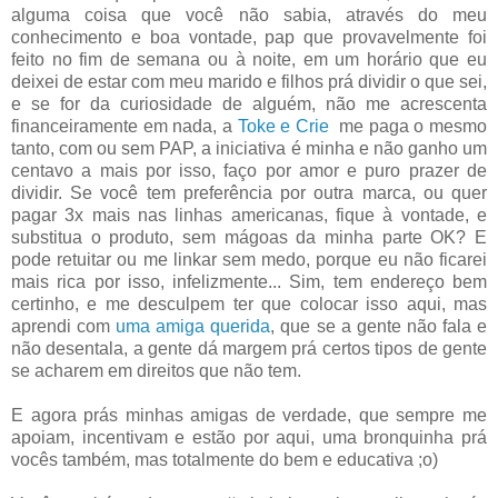
alguma coisa que você não sabia, através do meu
conhecimento e boa vontade, pap que provavelmente foi
feito no fim de semana ou à noite, em um horário que eu
deixei de estar com meu marido e filhos prá dividir o que sei,
e se for da curiosidade de alguém, não me acrescenta
financeiramente em nada, a
Toke e Crie
me paga o mesmo
tanto, com ou sem PAP, a iniciativa é minha e não ganho um
centavo a mais por isso, faço por amor e puro prazer de
dividir. Se você tem preferência por outra marca, ou quer
pagar 3x mais nas linhas americanas, fique à vontade, e
substitua o produto, sem mágoas da minha parte OK? E
pode retuitar ou me linkar sem medo, porque eu não ficarei
mais rica por isso, infelizmente... Sim, tem endereço bem
certinho, e me desculpem ter que colocar isso aqui, mas
aprendi com
uma amiga querida
, que se a gente não fala e
não desentala, a gente dá margem prá certos tipos de gente
se acharem em direitos que não tem.
E agora prás minhas amigas de verdade, que sempre me
apoiam, incentivam e estão por aqui, uma bronquinha prá
vocês também, mas totalmente do bem e educativa ;o)