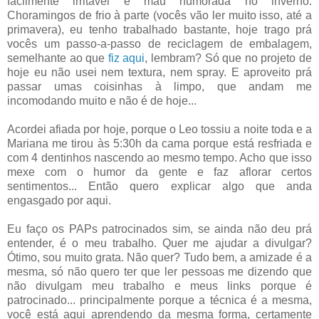
facilmente irritável e mau humorada no inverno.
Choramingos de frio à parte (vocês vão ler muito isso, até a
primavera), eu tenho trabalhado bastante, hoje trago prá
vocês um passo-a-passo de reciclagem de embalagem,
semelhante ao que
fiz aqui
, lembram? Só que no projeto de
hoje eu não usei nem textura, nem spray. E aproveito prá
passar umas coisinhas à limpo, que andam me
incomodando muito e não é de hoje...
Acordei afiada por hoje, porque o Leo tossiu a noite toda e a
Mariana me tirou às 5:30h da cama porque está resfriada e
com 4 dentinhos nascendo ao mesmo tempo. Acho que isso
mexe com o humor da gente e faz aflorar certos
sentimentos... Então quero explicar algo que anda
engasgado por aqui.
Eu faço os PAPs patrocinados sim, se ainda não deu prá
entender, é o meu trabalho. Quer me ajudar a divulgar?
Ótimo, sou muito grata. Não quer? Tudo bem, a amizade é a
mesma, só não quero ter que ler pessoas me dizendo que
não divulgam meu trabalho e meus links porque é
patrocinado... principalmente porque a técnica é a mesma,
você está aqui aprendendo da mesma forma, certamente