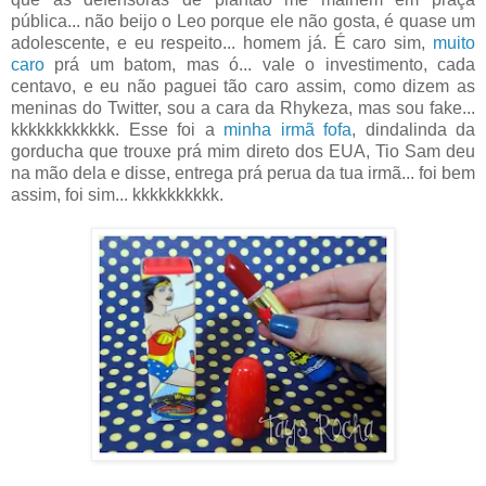
pública... não beijo o Leo porque ele não gosta, é quase um
adolescente, e eu respeito... homem já. É caro sim,
muito
caro
prá um batom, mas ó... vale o investimento, cada
centavo, e eu não paguei tão caro assim, como dizem as
meninas do Twitter, sou a cara da Rhykeza, mas sou fake...
kkkkkkkkkkkk. Esse foi a
minha irmã fofa
, dindalinda da
gorducha que trouxe prá mim direto dos EUA, Tio Sam deu
na mão dela e disse, entrega prá perua da tua irmã... foi bem
assim, foi sim... kkkkkkkkkk.