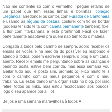
Não me contentei só com o vermelho... peguei retalho de
um papel que tem essas linhas e bolinhas,
coleção
Elegância
, arredondei os cantos com
Furador de Cantoneira
e usando as
réguas de costura
, costurei com fio de bordar
(poderia ter sido feita com
caneta permanente
também), fixei
a flor com fita-banana e está prontinho!! Fácil de fazer,
perfeitamente adaptável prá quem não tem todo o material.
Obrigada à todos pelo carinho de sempre, adoro receber os
emails de vocês e na medida do possível eu respondo e
atendo à todos, podem escrever sempre, o blog é um canal
aberto. Recebi emails me perguntando sobre as crianças e
pedindo posts, estive bem corrida, mas essa semana vou
ajeitar tudo aqui e posto sim, prometo ;o) Fico muito feliz
com o carinho com os meus pequenos e com o meu
trabalho. Eu estou dando uma organizada no blog, por isso
retirei todos os links, mas estou recolocando aos poucos,
logo o seu aparece por ali ;o)
Beijos e uma semana maravilhosa à todos ♥