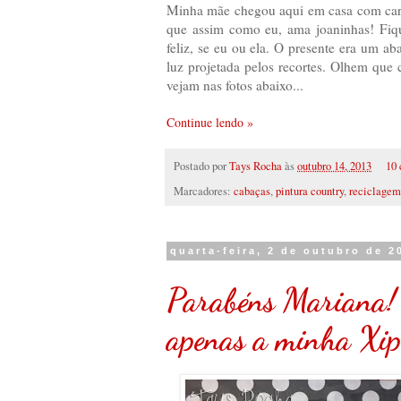
Minha mãe chegou aqui em casa com cara
que assim como eu, ama joaninhas! Fiqu
feliz, se eu ou ela. O presente era um a
luz projetada pelos recortes. Olhem que 
vejam nas fotos abaixo...
Continue lendo »
Postado por
Tays Rocha
às
outubro 14, 2013
10 
Marcadores:
cabaças
,
pintura country
,
reciclagem
quarta-feira, 2 de outubro de 2
Parabéns Mariana! 
apenas a minha Xip