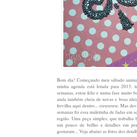
Bom dia! Começando meu sábado animada
minha agenda está lotada para 2013, t
semanas, estou feliz e numa fase muito b
anda também cheia de novas e boas ideia
fervilha aqui dentro... rsrsrsrsrsr. Mas
semanas fiz essa maletinha de fadas em scr
região. Uma peça simples, que trabalha 
um pouco de brilho e detalhes em pr
gostaram... Veja abaixo as fotos dos detal