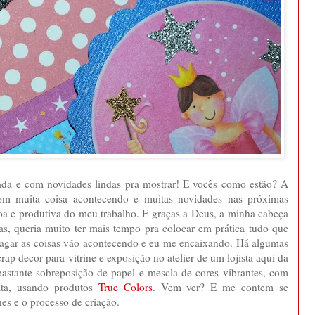
 e com novidades lindas pra mostrar! E vocês como estão? A
em muita coisa acontecendo e muitas novidades nas próximas
oa e produtiva do meu trabalho. E graças a Deus, a minha cabeça
s, queria muito ter mais tempo pra colocar em prática tudo que
 devagar as coisas vão acontecendo e eu me encaixando. Há algumas
ap decor para vitrine e exposição no atelier de um lojista aqui da
bastante sobreposição de papel e mescla de cores vibrantes, com
ata, usando produtos
True Colors
. Vem ver? E me contem se
hes e o processo de criação.