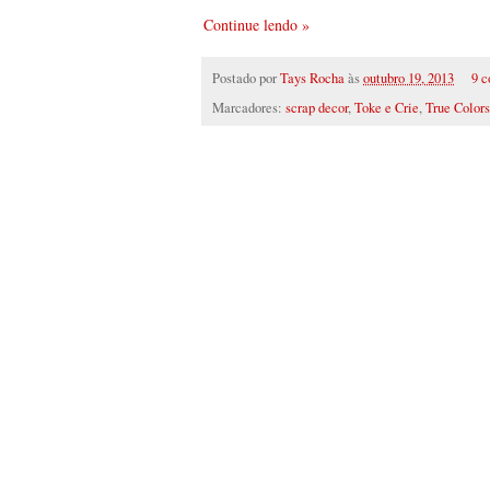
Continue lendo »
Postado por
Tays Rocha
às
outubro 19, 2013
9 c
Marcadores:
scrap decor
,
Toke e Crie
,
True Colors