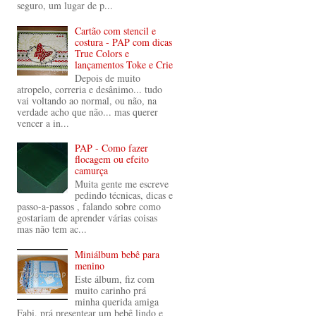
seguro, um lugar de p...
Cartão com stencil e
costura - PAP com dicas
True Colors e
lançamentos Toke e Crie
Depois de muito
atropelo, correria e desânimo... tudo
vai voltando ao normal, ou não, na
verdade acho que não... mas querer
vencer a in...
PAP - Como fazer
flocagem ou efeito
camurça
Muita gente me escreve
pedindo técnicas, dicas e
passo-a-passos , falando sobre como
gostariam de aprender várias coisas
mas não tem ac...
Miniálbum bebê para
menino
Este álbum, fiz com
muito carinho prá
minha querida amiga
Fabi, prá presentear um bebê lindo e