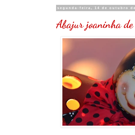
segunda-feira, 14 de outubro d
Abajur joaninha de