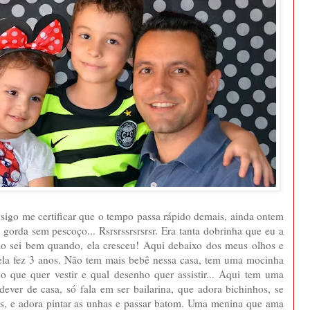
nsigo me certificar que o tempo passa rápido demais, ainda ontem
 gorda sem pescoço... Rsrsrssrsrsrsr. Era tanta dobrinha que eu a
ão sei bem quando, ela cresceu! Aqui debaixo dos meus olhos e
 ela fez 3 anos. Não tem mais bebê nessa casa, tem uma mocinha
o que quer vestir e qual desenho quer assistir... Aqui tem uma
ever de casa, só fala em ser bailarina, que adora bichinhos, se
ias, e adora pintar as unhas e passar batom. Uma menina que ama