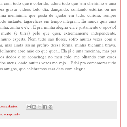
anta com tudo que é colorido, adora tudo que tem cheirinho e ama
ra gravar videos todo dia, dançando, contando estórias ou me
uma menininha que gosta de ajudar em tudo, curiosa, sempre
do instante, tagarelices em tempo integral... Eu nunca quis uma
, inha, zinha e etc.. E pra minha alegria ela é justamente o oposto!
 muito (e birra) pelo que quer, extremamente independente,
muito esperta. Nem tudo são flores, sofro muitas vezes com o
dar, mas ainda assim prefiro dessa forma, minha bichinha brava,
ificilmente abre mão do que quer... Ela já é uma mocinha, mas pra
os dedos e se aconchega no meu colo, me olhando com esses
 dos meus, onde muitas vezes me vejo... E foi pra comemorar tudo
e os amigos, que celebramos essa data com alegria.
comentários:
na
,
scrap party