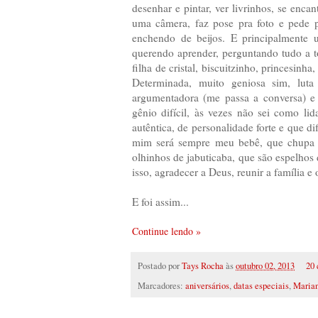
desenhar e pintar, ver livrinhos, se enc
uma câmera, faz pose pra foto e pede p
enchendo de beijos. E principalmente 
querendo aprender, perguntando tudo a to
filha de cristal, biscuitzinho, princesinha
Determinada, muito geniosa sim, luta
argumentadora (me passa a conversa) e 
gênio difícil, às vezes não sei como li
autêntica, de personalidade forte e que d
mim será sempre meu bebê, que chupa 
olhinhos de jabuticaba, que são espelhos
isso, agradecer a Deus, reunir a família 
E foi assim...
Continue lendo »
Postado por
Tays Rocha
às
outubro 02, 2013
20 
Marcadores:
aniversários
,
datas especiais
,
Maria