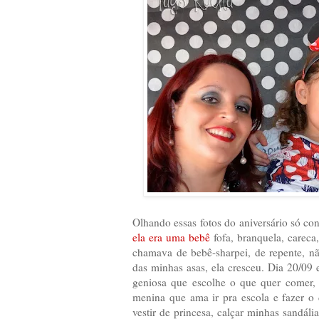
Olhando essas fotos do aniversário só co
ela era uma bebê
fofa, branquela, careca,
chamava de bebê-sharpei, de repente, n
das minhas asas, ela cresceu. Dia 20/09
geniosa que escolhe o que quer comer, 
menina que ama ir pra escola e fazer o d
vestir de princesa, calçar minhas sandál