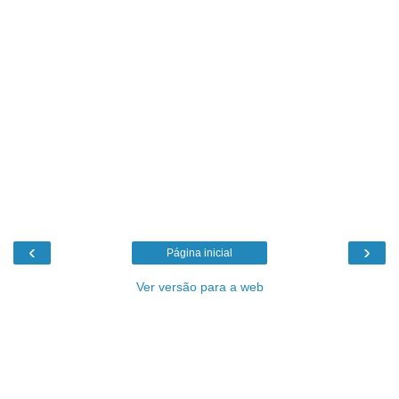
‹
›
Página inicial
Ver versão para a web