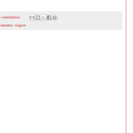
7 comentários:
timentos
,
viagem