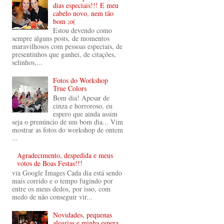
dias especiais!!! E meu
cabelo novo, nem tão
bom ;o(
Estou devendo como
sempre alguns posts, de momentos
maravilhosos com pessoas especiais, de
presentinhos que ganhei, de citações,
selinhos,...
Fotos do Workshop
True Colors
Bom dia! Apesar de
cinza e horroroso, eu
espero que ainda assim
seja o prenúncio de um bom dia... Vim
mostrar as fotos do workshop de ontem
...
Agradecimento, despedida e meus
votos de Boas Festas!!!
via Google Images Cada dia está sendo
mais corrido e o tempo fugindo por
entre os meus dedos, por isso, com
medo de não conseguir vir...
Novidades, pequenas
alegrias e minha espera