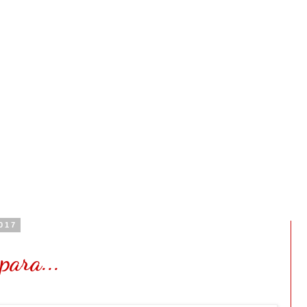
2017
para...