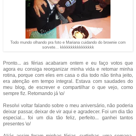
Todo mundo olhando pra foto e Mariana cuidando do brownie com
sorvete... kkkkkkkkkkkkkkkk
Pronto... as férias acabaram ontem e eu faço votos que
agora eu consiga reorganizar minha vida e retomar minha
rotina, porque com eles em casa o dia todo não tinha jeito,
era atenção em tempo integral. Estava com saudades do
meu blog, de escrever e compartilhar o que vejo, como
sempre fiz. Retomando já \o/
Resolvi voltar falando sobre o meu aniversário, não poderia
deixar passar, deixar de vir aqui e agradecer. Foi um dia tão
especial... foi um dia tão feliz, perfeito... ganhei tantos
presentes \o/
Aliás assim foram minhas férias, curtinhas, uma semana,