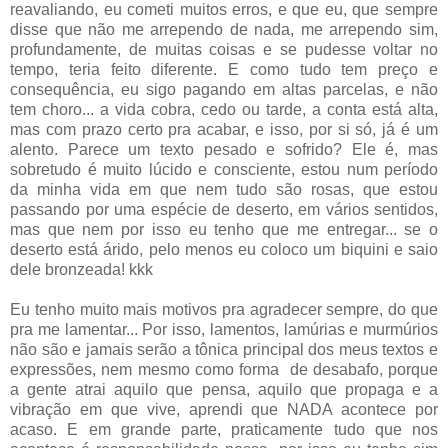
reavaliando, eu cometi muitos erros, e que eu, que sempre
disse que não me arrependo de nada, me arrependo sim,
profundamente, de muitas coisas e se pudesse voltar no
tempo, teria feito diferente. E como tudo tem preço e
consequência, eu sigo pagando em altas parcelas, e não
tem choro... a vida cobra, cedo ou tarde, a conta está alta,
mas com prazo certo pra acabar, e isso, por si só, já é um
alento. Parece um texto pesado e sofrido? Ele é, mas
sobretudo é muito lúcido e consciente, estou num período
da minha vida em que nem tudo são rosas, que estou
passando por uma espécie de deserto, em vários sentidos,
mas que nem por isso eu tenho que me entregar... se o
deserto está árido, pelo menos eu coloco um biquini e saio
dele bronzeada! kkk
Eu tenho muito mais motivos pra agradecer sempre, do que
pra me lamentar... Por isso, lamentos, lamúrias e murmúrios
não são e jamais serão a tônica principal dos meus textos e
expressões, nem mesmo como forma de desabafo, porque
a gente atrai aquilo que pensa, aquilo que propaga e a
vibração em que vive, aprendi que NADA acontece por
acaso. E em grande parte, praticamente tudo que nos