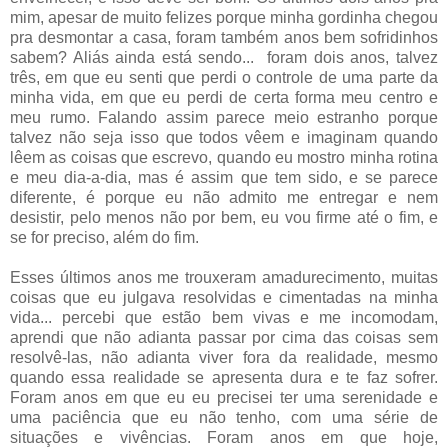
mim, apesar de muito felizes porque minha gordinha chegou
pra desmontar a casa, foram também anos bem sofridinhos
sabem? Aliás ainda está sendo... foram dois anos, talvez
três, em que eu senti que perdi o controle de uma parte da
minha vida, em que eu perdi de certa forma meu centro e
meu rumo. Falando assim parece meio estranho porque
talvez não seja isso que todos vêem e imaginam quando
lêem as coisas que escrevo, quando eu mostro minha rotina
e meu dia-a-dia, mas é assim que tem sido, e se parece
diferente, é porque eu não admito me entregar e nem
desistir, pelo menos não por bem, eu vou firme até o fim, e
se for preciso, além do fim.
Esses últimos anos me trouxeram amadurecimento, muitas
coisas que eu julgava resolvidas e cimentadas na minha
vida... percebi que estão bem vivas e me incomodam,
aprendi que não adianta passar por cima das coisas sem
resolvê-las, não adianta viver fora da realidade, mesmo
quando essa realidade se apresenta dura e te faz sofrer.
Foram anos em que eu eu precisei ter uma serenidade e
uma paciência que eu não tenho, com uma série de
situações e vivências. Foram anos em que hoje,