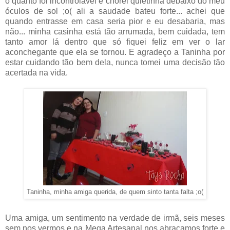
o quanto foi incontrolável e chorei quietinha debaixo do meu
óculos de sol ;o( ali a saudade bateu forte... achei que
quando entrasse em casa seria pior e eu desabaria, mas
não... minha casinha está tão arrumada, bem cuidada, tem
tanto amor lá dentro que só fiquei feliz em ver o lar
aconchegante que ela se tornou. E agradeço a Taninha por
estar cuidando tão bem dela, nunca tomei uma decisão tão
acertada na vida.
Taninha, minha amiga querida, de quem sinto tanta falta ;o(
Uma amiga, um sentimento na verdade de irmã, seis meses
sem nos vermos e na Mega Artesanal nos abraçamos forte e