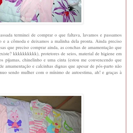
passada terminei de comprar o que faltava, lavamos e passamos
o e a cômoda e deixamos a malinha dela pronta. Ainda preciso
isas que preciso comprar ainda, as conchas de amamentação que
existe? kkkkkkkkkk), protetores de seios, material de higiene em
 os pijamas, chinelinho e uma cinta (estou me convencendo que
e de amamentação e calcinhas dignas que apesar de pós-parto não
inuo sendo mulher com o mínimo de autoestima, ah! e graças à