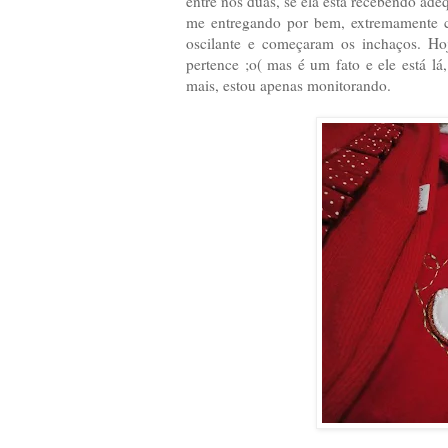
entre nós duas, se ela está recebendo ad
me entregando por bem, extremamente c
oscilante e começaram os inchaços. Ho
pertence ;o( mas é um fato e ele está lá
mais, estou apenas monitorando.