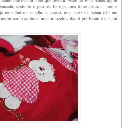
equadamente os nutrientes que precisa. Estou de 36 semanas, agora
ansada, sentindo o peso da barriga, uma fome absurda, humor
je me olhei no espelho e pensei, esse nariz de batata não me
, assim como as bolas nos tornozelos, daqui prá frente é daí prá