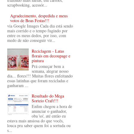
trazendo mais ideias, em cartões,
scrapbooking, acessór...
Agradecimento, despedida e meus
votos de Boas Festas!!!
via Google Images Cada dia está sendo
mais corrido e o tempo fugindo por
entre os meus dedos, por isso, com
medo de não conseguir vir...
Reciclagem - Latas
florais em decoupage e
pintura
Prá começar bem a
semana, alegrar nosso
dia... flores!!! Muitas flores enfeitando
essas latinhas que foram recicladas e
ganharam ...
Resultado do Mega
Sorteio Craft!!!
Enfim chegou a hora de
anunciar o ganhador,
oba \o/, até então eu
estava mais ansiosa do que vocês,
louca pra saber quem foi a sortuda ou
s...