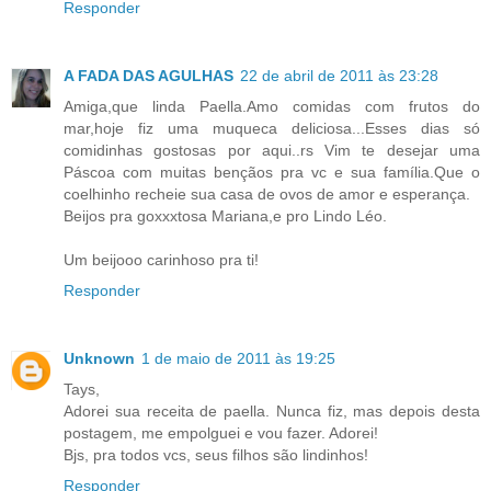
Responder
A FADA DAS AGULHAS
22 de abril de 2011 às 23:28
Amiga,que linda Paella.Amo comidas com frutos do
mar,hoje fiz uma muqueca deliciosa...Esses dias só
comidinhas gostosas por aqui..rs Vim te desejar uma
Páscoa com muitas bençãos pra vc e sua família.Que o
coelhinho recheie sua casa de ovos de amor e esperança.
Beijos pra goxxxtosa Mariana,e pro Lindo Léo.
Um beijooo carinhoso pra ti!
Responder
Unknown
1 de maio de 2011 às 19:25
Tays,
Adorei sua receita de paella. Nunca fiz, mas depois desta
postagem, me empolguei e vou fazer. Adorei!
Bjs, pra todos vcs, seus filhos são lindinhos!
Responder