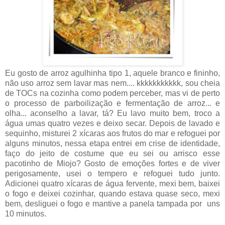
Eu gosto de arroz agulhinha tipo 1, aquele branco e fininho,
não uso arroz sem lavar mas nem.... kkkkkkkkkkk, sou cheia
de TOCs na cozinha como podem perceber, mas vi de perto
o processo de parboilização e fermentação de arroz... e
olha... aconselho a lavar, tá? Eu lavo muito bem, troco a
água umas quatro vezes e deixo secar. Depois de lavado e
sequinho, misturei 2 xícaras aos frutos do mar e refoguei por
alguns minutos, nessa etapa entrei em crise de identidade,
faço do jeito de costume que eu sei ou arrisco esse
pacotinho de Miojo? Gosto de emoções fortes e de viver
perigosamente, usei o tempero e refoguei tudo junto.
Adicionei quatro xícaras de água fervente, mexi bem, baixei
o fogo e deixei cozinhar, quando estava quase seco, mexi
bem, desliguei o fogo e mantive a panela tampada por uns
10 minutos.