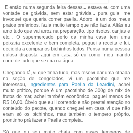
E então numa segunda feira dessas... estava eu com uma
vontade de grávida, sem estar grávida... pura gula, me
invoquei que queria comer paella. Adoro, é um dos meus
pratos preferidos, fazia muito tempo que não fazia. Aliás eu
amo tudo que vai arroz na preparação, tipo risotos, canjas e
etc... O supermercado perto da minha casa tem uma
peixaria excelente e bem completa, peguei a receita e fui,
decidida a comprar os bichinhos todos. Pensa numa pessoa
gulosa
disposta, aqui em casa só eu como, meu marido
corre de tudo que se cria na água.
Chegando lá, vi que tinha tudo, mas resolvi dar uma olhada
na seção de congelados, vi um pacotinho que me
interessou,
Ingredientes para Paella da Leardini
, achei
muito prático, porque é um pacotinho de 300g de mix de
frutos do mar, achei também econômico, paguei menos de
R$ 10,00. Óbvio que eu li correndo e não prestei atenção no
conteúdo do pacote, quando cheguei em casa vi que não
eram só os bichinhos, mas também o tempero próprio,
prontinho prá fazer a Paella completa.
Só que eu sou muito chata com esses temperos de