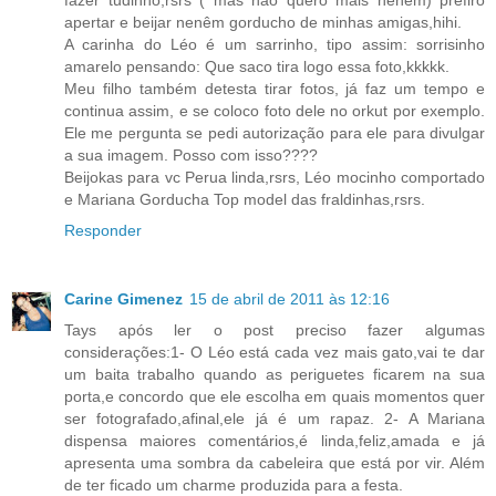
fazer tudinho,rsrs ( mas não quero mais nenêm) prefiro
apertar e beijar nenêm gorducho de minhas amigas,hihi.
A carinha do Léo é um sarrinho, tipo assim: sorrisinho
amarelo pensando: Que saco tira logo essa foto,kkkkk.
Meu filho também detesta tirar fotos, já faz um tempo e
continua assim, e se coloco foto dele no orkut por exemplo.
Ele me pergunta se pedi autorização para ele para divulgar
a sua imagem. Posso com isso????
Beijokas para vc Perua linda,rsrs, Léo mocinho comportado
e Mariana Gorducha Top model das fraldinhas,rsrs.
Responder
Carine Gimenez
15 de abril de 2011 às 12:16
Tays após ler o post preciso fazer algumas
considerações:1- O Léo está cada vez mais gato,vai te dar
um baita trabalho quando as periguetes ficarem na sua
porta,e concordo que ele escolha em quais momentos quer
ser fotografado,afinal,ele já é um rapaz. 2- A Mariana
dispensa maiores comentários,é linda,feliz,amada e já
apresenta uma sombra da cabeleira que está por vir. Além
de ter ficado um charme produzida para a festa.