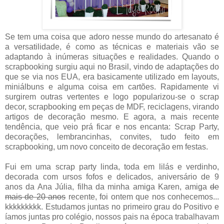
Se tem uma coisa que adoro nesse mundo do artesanato é
a versatilidade, é como as técnicas e materiais vão se
adaptando à inúmeras situações e realidades. Quando o
scrapbooking surgiu aqui no Brasil, vindo de adaptações do
que se via nos EUA, era basicamente utilizado em layouts,
miniálbuns e alguma coisa em cartões. Rapidamente vi
surgirem outras vertentes e logo popularizou-se o scrap
decor, scrapbooking em peças de MDF, reciclagens, virando
artigos de decoração mesmo. E agora, a mais recente
tendência, que veio prá ficar e nos encanta: Scrap Party,
decorações, lembrancinhas, convites, tudo feito em
scrapbooking, um novo conceito de decoração em festas.
Fui em uma scrap party linda, toda em lilás e verdinho,
decorada com ursos fofos e delicados, aniversário de 9
anos da Ana Júlia, filha da minha amiga Karen, amiga
de
mais de 20 anos
recente, foi ontem que nos conhecemos...
kkkkkkkkk. Estudamos juntas no primeiro grau do Positivo e
íamos juntas pro colégio, nossos pais na época trabalhavam