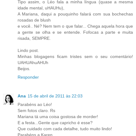
Tipo assim, o Léo fala a minha língua (quase a mesma
idade mental, uHAUHu),
A Mariana, daqui a pouquinho falará com sua bochechas
rosadas de blush
e você.. Né? Nem tem o que falar... Chega aquela hora que
a gente se olha e se entende. Fofocas a parte e muita
risada, SEMPRE.
Lindo post.
Minhas blogagens ficam tristes sem o seu comentário!
UAHUAhuAHUh
Beijos.
Responder
Ana
15 de abril de 2011 às 22:03
Parabéns ao Léo!
Sem fotos claro. Rs
Mariana tá uma coisa gostosa de morder!
E a festa...Gente que capricho é esse?
Que cuidado com cada detalhe, tudo muito lindo!
Parabéns a Karen.