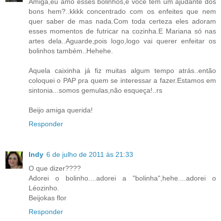
Amiga,eu amo esses bolinhos,e você tem um ajudante dos
bons hem?..kkkk concentrado com os enfeites que nem
quer saber de mas nada.Com toda certeza eles adoram
esses momentos de futricar na cozinha.E Mariana só nas
artes dela..Aguarde,pois logo,logo vai querer enfeitar os
bolinhos também..Hehehe.
Aquela caixinha já fiz muitas algum tempo atrás..então
coloquei o PAP pra quem se interessar a fazer.Estamos em
sintonia...somos gemulas,não esqueça!..rs
Beijo amiga querida!
Responder
Indy
6 de julho de 2011 às 21:33
O que dizer????
Adorei o bolinho....adorei a "bolinha",hehe....adorei o
Léozinho.
Beijokas flor
Responder