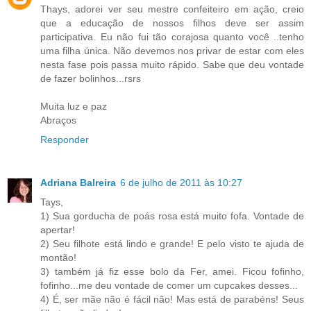
Thays, adorei ver seu mestre confeiteiro em ação, creio
que a educação de nossos filhos deve ser assim
participativa. Eu não fui tão corajosa quanto você ..tenho
uma filha única. Não devemos nos privar de estar com eles
nesta fase pois passa muito rápido. Sabe que deu vontade
de fazer bolinhos...rsrs
Muita luz e paz
Abraços
Responder
Adriana Balreira
6 de julho de 2011 às 10:27
Tays,
1) Sua gorducha de poás rosa está muito fofa. Vontade de
apertar!
2) Seu filhote está lindo e grande! E pelo visto te ajuda de
montão!
3) também já fiz esse bolo da Fer, amei. Ficou fofinho,
fofinho...me deu vontade de comer um cupcakes desses...
4) É, ser mãe não é fácil não! Mas está de parabéns! Seus