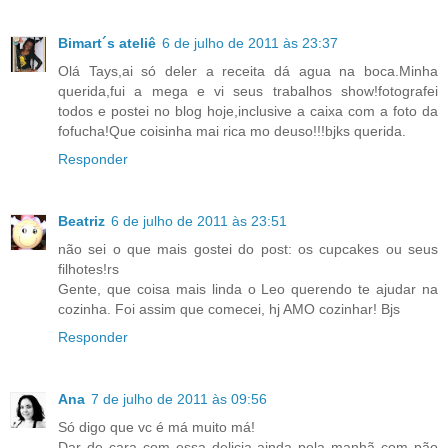
Bimart´s ateliê
6 de julho de 2011 às 23:37
Olá Tays,ai só deler a receita dá agua na boca.Minha
querida,fui a mega e vi seus trabalhos show!fotografei
todos e postei no blog hoje,inclusive a caixa com a foto da
fofucha!Que coisinha mai rica mo deuso!!!bjks querida.
Responder
Beatriz
6 de julho de 2011 às 23:51
não sei o que mais gostei do post: os cupcakes ou seus
filhotes!rs
Gente, que coisa mais linda o Leo querendo te ajudar na
cozinha. Foi assim que comecei, hj AMO cozinhar! Bjs
Responder
Ana
7 de julho de 2011 às 09:56
Só digo que vc é má muito má!
Dar de cara com essa delicia ainda pela manhã com pão