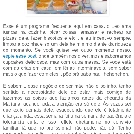
Esse é um programa frequente aqui em casa, o Leo ama
futricar na cozinha, picar coisas, amassar e rechear as
pizzas dele, fazer biscoitos e etc... e eu incentivo sempre,
limpar a cozinha e só um detalhe mínimo diante da riqueza
do momento. Se você quiser ver outro momento nosso,
espie esse post
, onde também nos divertimos e saboreamos
cupcakes deliciosos, mas com outra massa. Se você está
com as crias em casa, em férias intermináveis, sem saber
mais o que fazer com eles... põe prá trabalhar... heheheheh.
E sabem... esse negócio de ser mãe não é bolinho, tenho
sentido a necessidade dele de estar mais comigo de
fazermos as coisas que fazíamos antes da chegada da
Mariana, quando toda a atenção era só dele. Às vezes sei
que exijo demais dele, esquecendo que ele é totalmente
criança ainda, essa semana foi uma semana de paciência e
tolerância curta e isso reflete diretamente no convívio
familiar, já que no profissional não pode, não dá. Tenho
procurado me policiar mais em relação à isso, cuidado prá