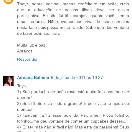
Thays, adorei ver seu mestre confeiteiro em ação, creio
que a educação de nossos filhos deve ser assim
participativa. Eu não fui tão corajosa quanto você ..tenho
uma filha única. Não devemos nos privar de estar com eles
nesta fase pois passa muito rápido. Sabe que deu vontade
de fazer bolinhos...rsrs
Muita luz e paz
Abraços
Responder
Adriana Balreira
6 de julho de 2011 às 10:27
Tays,
1) Sua gorducha de poás rosa está muito fofa. Vontade de
apertar!
2) Seu filhote está lindo e grande! E pelo visto te ajuda de
montão!
3) também já fiz esse bolo da Fer, amei. Ficou fofinho,
fofinho...me deu vontade de comer um cupcakes desses...
4) É, ser mãe não é fácil não! Mas está de parabéns! Seus