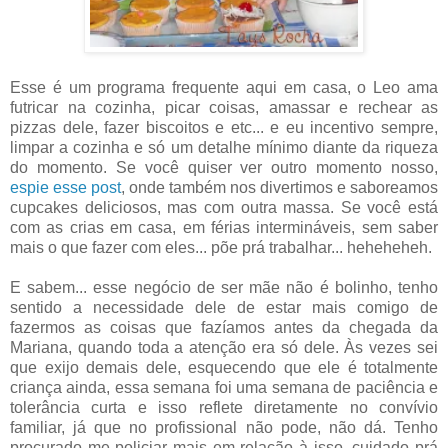
Esse é um programa frequente aqui em casa, o Leo ama
futricar na cozinha, picar coisas, amassar e rechear as
pizzas dele, fazer biscoitos e etc... e eu incentivo sempre,
limpar a cozinha e só um detalhe mínimo diante da riqueza
do momento. Se você quiser ver outro momento nosso,
espie esse post
, onde também nos divertimos e saboreamos
cupcakes deliciosos, mas com outra massa. Se você está
com as crias em casa, em férias intermináveis, sem saber
mais o que fazer com eles... põe prá trabalhar... heheheheh.
E sabem... esse negócio de ser mãe não é bolinho, tenho
sentido a necessidade dele de estar mais comigo de
fazermos as coisas que fazíamos antes da chegada da
Mariana, quando toda a atenção era só dele. Às vezes sei
que exijo demais dele, esquecendo que ele é totalmente
criança ainda, essa semana foi uma semana de paciência e
tolerância curta e isso reflete diretamente no convívio
familiar, já que no profissional não pode, não dá. Tenho
procurado me policiar mais em relação à isso, cuidado prá