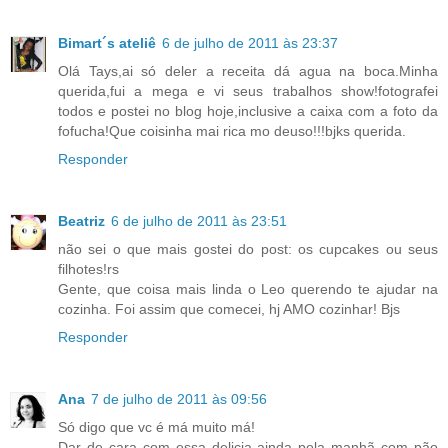
Bimart´s ateliê
6 de julho de 2011 às 23:37
Olá Tays,ai só deler a receita dá agua na boca.Minha
querida,fui a mega e vi seus trabalhos show!fotografei
todos e postei no blog hoje,inclusive a caixa com a foto da
fofucha!Que coisinha mai rica mo deuso!!!bjks querida.
Responder
Beatriz
6 de julho de 2011 às 23:51
não sei o que mais gostei do post: os cupcakes ou seus
filhotes!rs
Gente, que coisa mais linda o Leo querendo te ajudar na
cozinha. Foi assim que comecei, hj AMO cozinhar! Bjs
Responder
Ana
7 de julho de 2011 às 09:56
Só digo que vc é má muito má!
Dar de cara com essa delicia ainda pela manhã com pão