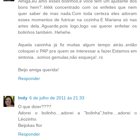
Amiga,eu amo esses bolinhos,e você tem um ajudante dos
bons hem?..kkkk concentrado com os enfeites que nem
quer saber de mas nada.Com toda certeza eles adoram
esses momentos de futricar na cozinha.E Mariana só nas
artes dela..Aguarde,pois logo,logo vai querer enfeitar os
bolinhos também..Hehehe.
Aquela caixinha já fiz muitas algum tempo atrás..então
coloquei o PAP pra quem se interessar a fazer.Estamos em
sintonia...somos gemulas,não esqueça!..rs
Beijo amiga querida!
Responder
Indy
6 de julho de 2011 às 21:33
O que dizer????
Adorei o bolinho....adorei a "bolinha",hehe....adorei o
Léozinho.
Beijokas flor
Responder