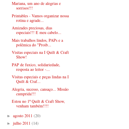
Mariana, um ano de alegrias e
sorrisos!!!
Printables - Vamos organizar nossa
rotina e agrade...
Amizades preciosas, dias
especiais!!! E meu cabelo...
Mais trabalhos lindos, PAPs e a
polêmica do "Proib...
Visitas especiais na I Quilt & Craft
Show!
PAP de fuxico, solidariedade,
resposta ao leitor -...
Visitas especiais e peças lindas na I
Quilt & Craf...
Alegria, sucesso, cansaço... Missão
cumprida!!!
Estou no 1º Quilt & Craft Show,
venham também!!!!
agosto 2011
(20)
►
julho 2011
(14)
►