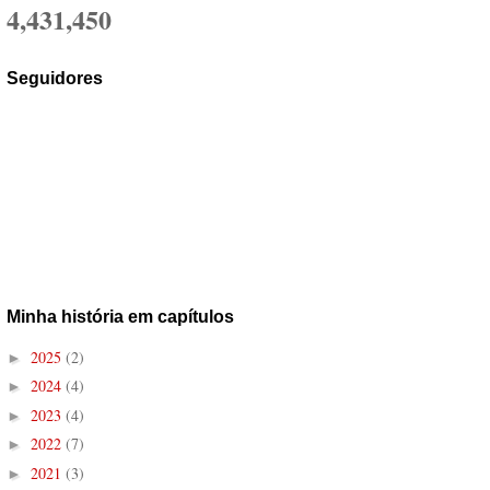
4,431,450
Seguidores
Minha história em capítulos
2025
(2)
►
2024
(4)
►
2023
(4)
►
2022
(7)
►
2021
(3)
►