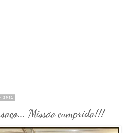
e 2011
nsaço... Missão cumprida!!!