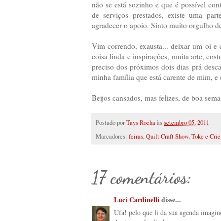
não se está sozinho e que é possível co
de serviços prestados, existe uma part
agradecer o apoio. Sinto muito orgulho
Vim correndo, exausta... deixar um oi e 
coisa linda e inspirações, muita arte, co
preciso dos próximos dois dias prá desca
minha família que está carente de mim, e 
Beijos cansados, mas felizes, de boa sem
Postado por
Tays Rocha
às
setembro 05, 2011
Marcadores:
feiras
,
Quilt Craft Show
,
Toke e Crie
17 comentários:
Luci Cardinelli
disse...
Ufa! pelo que li da sua agenda imagino