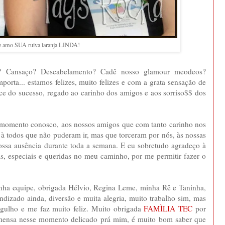
e amo SUA ruiva laranja LINDA!
? Cansaço? Descabelamento? Cadê nosso glamour meodeos?
rta... estamos felizes, muito felizes e com a grata sensação de
ce do sucesso, regado ao carinho dos amigos e aos sorriso$$ dos
e momento conosco, aos nossos amigos que com tanto carinho nos
 à todos que não puderam ir, mas que torceram por nós, às nossas
nossa ausência durante toda a semana. E eu sobretudo agradeço à
s, especiais e queridas no meu caminho, por me permitir fazer o
inha equipe, obrigada Hélvio, Regina Leme, minha Rê e Taninha,
dizado ainda, diversão e muita alegria, muito trabalho sim, mas
rgulho e me faz muito feliz. Muito obrigada
FAMÌLIA TEC
por
imensa nesse momento delicado prá mim, é muito bom saber que