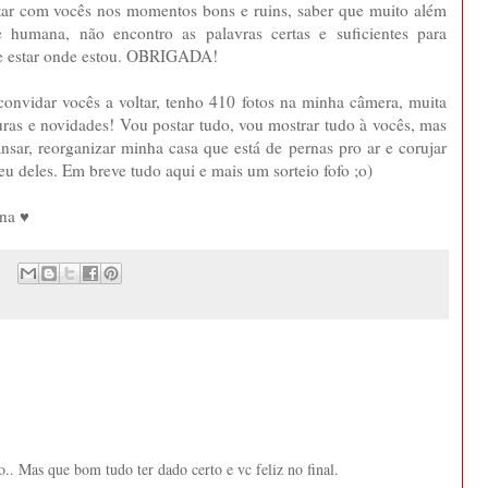
ntar com vocês nos momentos bons e ruins, saber que muito além
e humana, não encontro as palavras certas e suficientes para
 de estar onde estou. OBRIGADA!
convidar vocês a voltar, tenho 410 fotos na minha câmera, muita
sturas e novidades! Vou postar tudo, vou mostrar tudo à vocês, mas
nsar, reorganizar minha casa que está de pernas pro ar e corujar
eu deles. Em breve tudo aqui e mais um sorteio fofo ;o)
ana ♥
.. Mas que bom tudo ter dado certo e vc feliz no final.