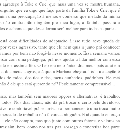
eu agradeço à Toke e Crie, que mais uma vez se mostra humana,
rgulho que eu digo que faço parte da Família Toke e Crie, que é
rá mim uma preocupação à menos e confesso que metade da minha
les não contratarão ninguém pro meu lugar, a Taninha passará a
dos e achamos que dessa forma será melhor para todas as partes.
está com dificuldades de adaptação à isso tudo, teve queda de
por vezes agressivo, tanto que ele nem quis ir junto prá conhecer
 achamos por bem não forçá-lo nesse momento. Essa semana vamos
ersar com uma pedagoga, prá nos ajudar a lidar melhor com essa
do ele assim aflito. O Leo era neto único dos meus pais aqui em
) e dos meus sogros, até que a Mariana chegou. Toda a atenção é
os de todos, dos tios e tias, meus cunhados, padrinhos. Ele está
 não é ele que está querendo né? Perfeitamente compreensível...
sso, mas também sem maiores opções e alternativas, é trabalho,
odos. Nos dias atuais, não dá prá trocar o certo pelo duvidoso,
ável e confortável prá se arriscar a permanecer, é uma troca muito
o mercado de trabalho não favorece ninguém. E aí quando eu ouço
... ele não compra, mas que junto com outros fatores e valores na
le traz sim, bem como nos traz paz, sossego e concretiza boa parte