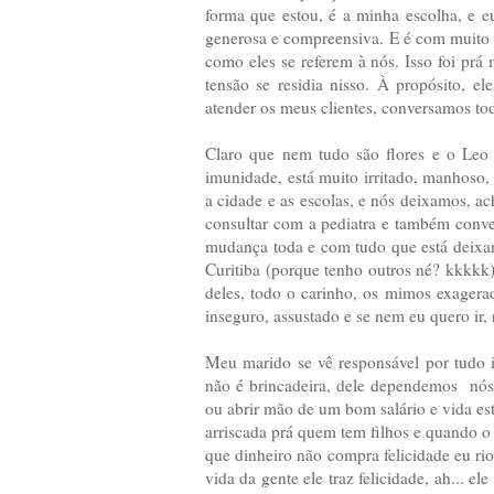
forma que estou, é a minha escolha, e 
generosa e compreensiva. E é com muito o
como eles se referem à nós. Isso foi p
tensão se residia nisso. À propósito, e
atender os meus clientes, conversamos to
Claro que nem tudo são flores e o Leo 
imunidade, está muito irritado, manhoso, 
a cidade e as escolas, e nós deixamos,
consultar com a pediatra e também conv
mudança toda e com tudo que está deixan
Curitiba (porque tenho outros né? kkkkk
deles, todo o carinho, os mimos exagerad
inseguro, assustado e se nem eu quero ir,
Meu marido se vê responsável por tudo i
não é brincadeira, dele dependemos nós t
ou abrir mão de um bom salário e vida est
arriscada prá quem tem filhos e quando 
que dinheiro não compra felicidade eu rio
vida da gente ele traz felicidade, ah... e