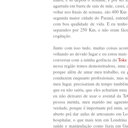
agarrada em barra de saia de mãe, casei, c
voltar nos finais de semana, são 400 Km 
segunda maior cidade do Paraná, entend
com boa qualidade de vida. E eu tenho 
separados por 250 Km, e não eram fácei
cogitação.
Junto com isso tudo, muitas coisas aco
voltando ao devido lugar e eu estou mais
conversar com a minha gerência da
Toke 
nessa região temos demonstradora, uma a
porque além de amar meu trabalho, eu 
conduzem enquanto profissionais, mas n
meu lugar, precisariam de tempo também
que eu não sairia, que eles achariam uma
eu não deixarei de usar o avental da 
pessoa metida, meu marido me aguentou
verdade, porque é importante prá mim, se 
aberto prá dar aulas de artesanato em Lo
hospitalar, o que mais tem em Londrina é 
saúde e manipulação como fazia em Gua