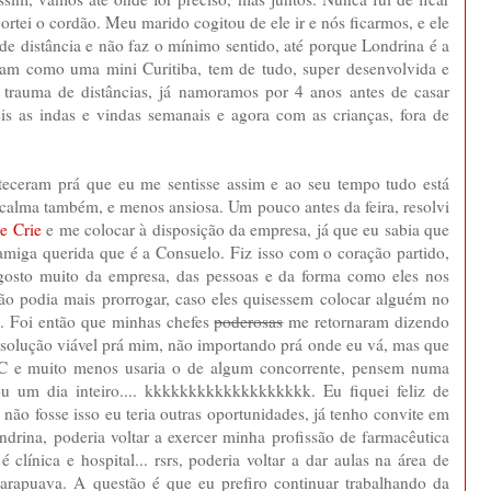
ortei o cordão. Meu marido cogitou de ele ir e nós ficarmos, e ele
de distância e não faz o mínimo sentido, até porque Londrina é a
am como uma mini Curitiba, tem de tudo, super desenvolvida e
trauma de distâncias, já namoramos por 4 anos antes de casar
s as indas e vindas semanais e agora com as crianças, fora de
nteceram prá que eu me sentisse assim e ao seu tempo tudo está
 calma também, e menos ansiosa. Um pouco antes da feira, resolvi
e Crie
e me colocar à disposição da empresa, já que eu sabia que
miga querida que é a Consuelo. Fiz isso com o coração partido,
gosto muito da empresa, das pessoas e da forma como eles nos
ão podia mais prorrogar, caso eles quisessem colocar alguém no
. Foi então que minhas chefes
poderosas
me retornaram dizendo
 solução viável prá mim, não importando prá onde eu vá, mas que
TeC e muito menos usaria o de algum concorrente, pensem numa
 um dia inteiro.... kkkkkkkkkkkkkkkkkkk. Eu fiquei feliz de
não fosse isso eu teria outras oportunidades, já tenho convite em
ndrina, poderia voltar a exercer minha profissão de farmacêutica
clínica e hospital... rsrs, poderia voltar a dar aulas na área de
rapuava. A questão é que eu prefiro continuar trabalhando da