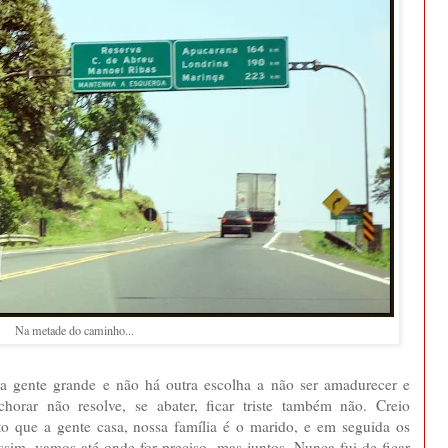
Na metade do caminho...
ra gente grande e não há outra escolha a não ser amadurecer e
orar não resolve, se abater, ficar triste também não. Creio
o que a gente casa, nossa família é o marido, e em seguida os
 assim, vamos até onde for preciso, mas juntos. Nunca fui de ficar