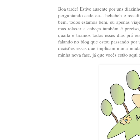
Boa tarde! Estive ausente por uns diazi
perguntando cade eu... heheheh e recadi
bem, todos estamos bem, eu apenas viajei
mas relaxar a cabeça também é preciso,
quarta e tiramos todos esses dias prá 
falando no blog que estou passando por u
decisões essas que implicam numa mudan
minha nova fase, já que vocês estão aqu