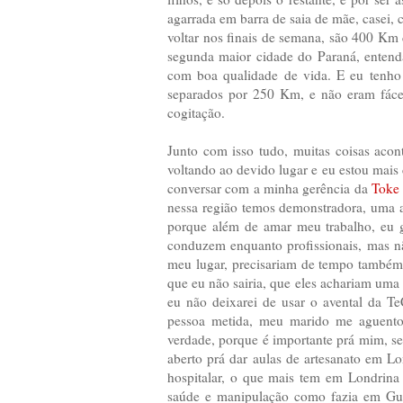
agarrada em barra de saia de mãe, casei, c
voltar nos finais de semana, são 400 Km 
segunda maior cidade do Paraná, entend
com boa qualidade de vida. E eu tenho 
separados por 250 Km, e não eram fácei
cogitação.
Junto com isso tudo, muitas coisas aco
voltando ao devido lugar e eu estou mais
conversar com a minha gerência da
Toke 
nessa região temos demonstradora, uma a
porque além de amar meu trabalho, eu 
conduzem enquanto profissionais, mas n
meu lugar, precisariam de tempo também
que eu não sairia, que eles achariam uma
eu não deixarei de usar o avental da 
pessoa metida, meu marido me aguentou
verdade, porque é importante prá mim, se 
aberto prá dar aulas de artesanato em Lo
hospitalar, o que mais tem em Londrina é 
saúde e manipulação como fazia em Gua