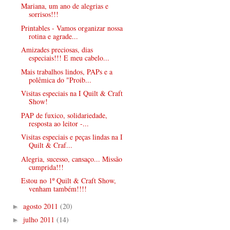
Mariana, um ano de alegrias e
sorrisos!!!
Printables - Vamos organizar nossa
rotina e agrade...
Amizades preciosas, dias
especiais!!! E meu cabelo...
Mais trabalhos lindos, PAPs e a
polêmica do "Proib...
Visitas especiais na I Quilt & Craft
Show!
PAP de fuxico, solidariedade,
resposta ao leitor -...
Visitas especiais e peças lindas na I
Quilt & Craf...
Alegria, sucesso, cansaço... Missão
cumprida!!!
Estou no 1º Quilt & Craft Show,
venham também!!!!
agosto 2011
(20)
►
julho 2011
(14)
►