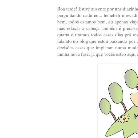
Boa tarde! Estive ausente por uns diazi
perguntando cade eu... heheheh e recadi
bem, todos estamos bem, eu apenas viajei
mas relaxar a cabeça também é preciso,
quarta e tiramos todos esses dias prá 
falando no blog que estou passando por u
decisões essas que implicam numa mudan
minha nova fase, já que vocês estão aqu