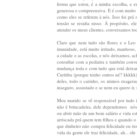
forma que estou, é a minha escolha, e 
generosa e compreensiva. E é com muito o
como eles se referem à nós. Isso foi p
tensão se residia nisso. À propósito, e
atender os meus clientes, conversamos to
Claro que nem tudo são flores e o Leo 
imunidade, está muito irritado, manhoso, 
a cidade e as escolas, e nós deixamos,
consultar com a pediatra e também conv
mudança toda e com tudo que está deixan
Curitiba (porque tenho outros né? kkkkk
deles, todo o carinho, os mimos exagerad
inseguro, assustado e se nem eu quero ir,
Meu marido se vê responsável por tudo i
não é brincadeira, dele dependemos nós t
ou abrir mão de um bom salário e vida est
arriscada prá quem tem filhos e quando 
que dinheiro não compra felicidade eu rio
vida da gente ele traz felicidade, ah... e