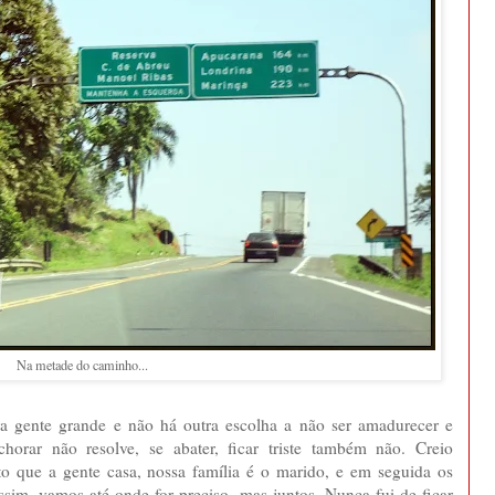
Na metade do caminho...
ra gente grande e não há outra escolha a não ser amadurecer e
orar não resolve, se abater, ficar triste também não. Creio
o que a gente casa, nossa família é o marido, e em seguida os
 assim, vamos até onde for preciso, mas juntos. Nunca fui de ficar