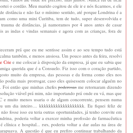
ortei o cordão. Meu marido cogitou de ele ir e nós ficarmos, e ele
de distância e não faz o mínimo sentido, até porque Londrina é a
am como uma mini Curitiba, tem de tudo, super desenvolvida e
trauma de distâncias, já namoramos por 4 anos antes de casar
s as indas e vindas semanais e agora com as crianças, fora de
nteceram prá que eu me sentisse assim e ao seu tempo tudo está
 calma também, e menos ansiosa. Um pouco antes da feira, resolvi
e Crie
e me colocar à disposição da empresa, já que eu sabia que
miga querida que é a Consuelo. Fiz isso com o coração partido,
gosto muito da empresa, das pessoas e da forma como eles nos
ão podia mais prorrogar, caso eles quisessem colocar alguém no
. Foi então que minhas chefes
poderosas
me retornaram dizendo
 solução viável prá mim, não importando prá onde eu vá, mas que
TeC e muito menos usaria o de algum concorrente, pensem numa
 um dia inteiro.... kkkkkkkkkkkkkkkkkkk. Eu fiquei feliz de
não fosse isso eu teria outras oportunidades, já tenho convite em
ndrina, poderia voltar a exercer minha profissão de farmacêutica
clínica e hospital... rsrs, poderia voltar a dar aulas na área de
rapuava. A questão é que eu prefiro continuar trabalhando da