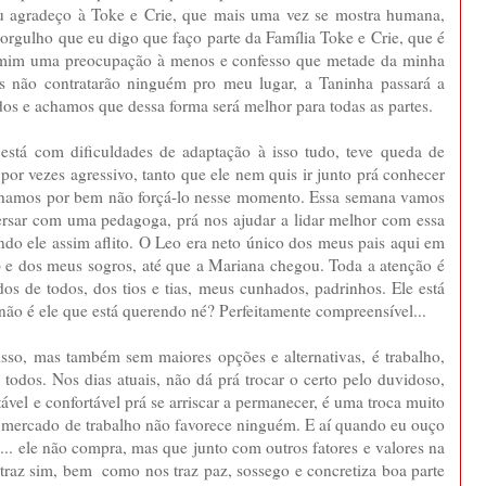
eu agradeço à Toke e Crie, que mais uma vez se mostra humana,
rgulho que eu digo que faço parte da Família Toke e Crie, que é
rá mim uma preocupação à menos e confesso que metade da minha
les não contratarão ninguém pro meu lugar, a Taninha passará a
dos e achamos que dessa forma será melhor para todas as partes.
está com dificuldades de adaptação à isso tudo, teve queda de
por vezes agressivo, tanto que ele nem quis ir junto prá conhecer
 achamos por bem não forçá-lo nesse momento. Essa semana vamos
ersar com uma pedagoga, prá nos ajudar a lidar melhor com essa
do ele assim aflito. O Leo era neto único dos meus pais aqui em
) e dos meus sogros, até que a Mariana chegou. Toda a atenção é
os de todos, dos tios e tias, meus cunhados, padrinhos. Ele está
 não é ele que está querendo né? Perfeitamente compreensível...
sso, mas também sem maiores opções e alternativas, é trabalho,
odos. Nos dias atuais, não dá prá trocar o certo pelo duvidoso,
ável e confortável prá se arriscar a permanecer, é uma troca muito
o mercado de trabalho não favorece ninguém. E aí quando eu ouço
... ele não compra, mas que junto com outros fatores e valores na
le traz sim, bem como nos traz paz, sossego e concretiza boa parte