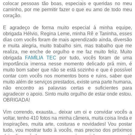
colocar pessoas tão boas, especiais e queridas no meu
caminho, por me permitir fazer o que eu amo de todo meu
coração.
E agradeço de forma muito especial à minha equipe,
obrigada Hélvio, Regina Leme, minha Rê e Taninha, esses
dias com vocês foram de mais aprendizado ainda, diversão
e muita alegria, muito trabalho sim, mas trabalho que me
realiza, me enche de orgulho e me faz muito feliz. Muito
obrigada
FAMÌLIA TEC
por tudo, vocês foram de uma
importância imensa nesse momento delicado prá mim, é
muito bom saber que não se está sozinho e que é possível
contar com vocês nos momentos bons e ruins, saber que
muito além de serviços prestados, existe uma parte humana,
não encontro as palavras certas e suficientes para
agradecer o apoio. Sinto muito orgulho de estar onde estou.
OBRIGADA!
Vim correndo, exausta... deixar um oi e convidar vocês a
voltar, tenho 410 fotos na minha câmera, muita coisa linda e
inspirações, muita arte, costuras e novidades! Vou postar
tudo, vou mostrar tudo à vocês, mas preciso dos próximos