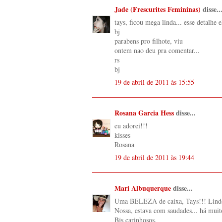
Jade (Frescurites Femininas)
disse..
tays, ficou mega linda... esse detalhe
bj
parabens pro filhote, viu
ontem nao deu pra comentar...
rs
bj
19 de abril de 2011 às 15:55
Rosana Garcia Hess
disse...
eu adorei!!!
kisses
Rosana
19 de abril de 2011 às 19:44
Mari Albuquerque
disse...
Uma BELEZA de caixa, Tays!!! Lindo
Nossa, estava com saudades... há muit
Bjs carinhosos,