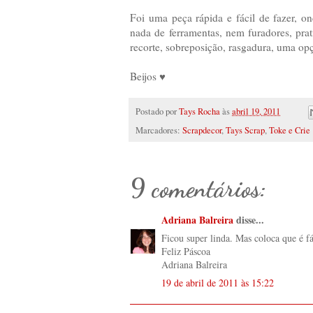
Foi uma peça rápida e fácil de fazer, on
nada de ferramentas, nem furadores, prat
recorte, sobreposição, rasgadura, uma o
Beijos ♥
Postado por
Tays Rocha
às
abril 19, 2011
Marcadores:
Scrapdecor
,
Tays Scrap
,
Toke e Crie
9 comentários:
Adriana Balreira
disse...
Ficou super linda. Mas coloca que é fá
Feliz Páscoa
Adriana Balreira
19 de abril de 2011 às 15:22