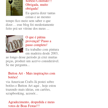
Sorteio Colorido!!!
Obrigada, muito
obrigada!
Eu queria dizer tantas
coisas e ao mesmo
tempo fico meio sem saber o que
dizer… esse blog foi modestamente
feito prá ser vitrine dos meus ...
O que é pátina
provençal? Passo a
passo completo!
Eu trabalho com pintura
em madeira desde 2003,
ao longo desse período já criei muitas
peças, produzi um acervo considerável.
Se me pergunta...
Button Art - Mais inspirações com
botões!
via American Crafts Já postei sobre
botões e Button Art aqui , hoje estou
trazendo mais ideias, em cartões,
scrapbooking, acessór...
Agradecimento, despedida e meus
votos de Boas Festas!!!