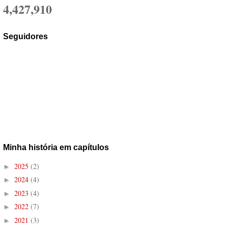
4,427,910
Seguidores
Minha história em capítulos
2025
(2)
►
2024
(4)
►
2023
(4)
►
2022
(7)
►
2021
(3)
►