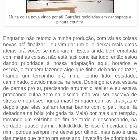
Muita coisa nova vindo por aí! Garrafas recicladas em decoupage e
pintura country.
Enquanto não retomo a minha produção, com várias coisas
novas prá finalizar... eu vim dar um oi e deixar mais umas
ideias prá vocês se inspirarem. Estou ainda bem enrolada
com minhas coisas, não está fácil conciliar tudo, então estou
dando prioridade à nossa adaptação aqui, horários e
escola, e também fazendo algo que tinha deixado de fazer,
tirando um tempinho prá mim... tenho lido, estudado,
caminhado, ouvido música na rede. Domingo a casa estava
de pernas pro ar, precisando arrumar o atelier e eu estava
praticando culpa zero na piscina, não vou ser escrava de
stress e neuroses nunca mais! Brinquei com as crianças e
depois que eles saíram tomar banho com o pai, fiquei lá
deitadona na bóia (obrigada tia Mala) por mais um tempão,
tomando um solzinho de fim de tarde e descansando, na
verdade, quase dormi... kkkkkkkkk. E isso é novidade prá
mim, porque sempre me deixei por último, mas isso é uma
das metas que tenho prá esse ano, inversão de prioridades.