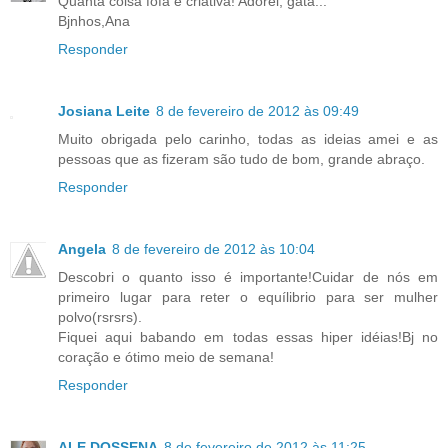
Quanta coisa fofa e criativa! Adorei, gata...
Bjnhos,Ana
Responder
Josiana Leite
8 de fevereiro de 2012 às 09:49
Muito obrigada pelo carinho, todas as ideias amei e as
pessoas que as fizeram são tudo de bom, grande abraço.
Responder
Angela
8 de fevereiro de 2012 às 10:04
Descobri o quanto isso é importante!Cuidar de nós em
primeiro lugar para reter o equílibrio para ser mulher
polvo(rsrsrs).
Fiquei aqui babando em todas essas hiper idéias!Bj no
coração e ótimo meio de semana!
Responder
ALE DOSSENA
8 de fevereiro de 2012 às 11:25