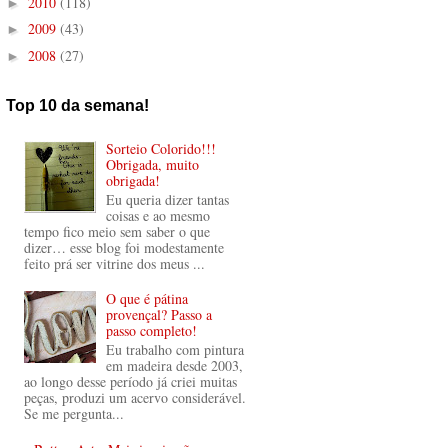
2010
(118)
►
2009
(43)
►
2008
(27)
►
Top 10 da semana!
Sorteio Colorido!!!
Obrigada, muito
obrigada!
Eu queria dizer tantas
coisas e ao mesmo
tempo fico meio sem saber o que
dizer… esse blog foi modestamente
feito prá ser vitrine dos meus ...
O que é pátina
provençal? Passo a
passo completo!
Eu trabalho com pintura
em madeira desde 2003,
ao longo desse período já criei muitas
peças, produzi um acervo considerável.
Se me pergunta...