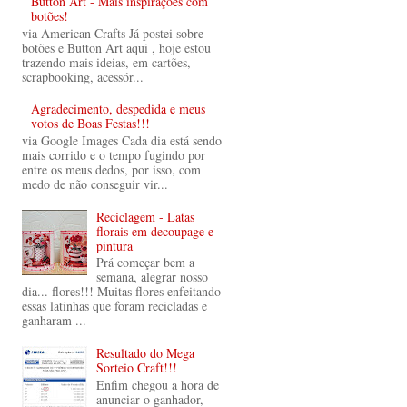
Button Art - Mais inspirações com
botões!
via American Crafts Já postei sobre
botões e Button Art aqui , hoje estou
trazendo mais ideias, em cartões,
scrapbooking, acessór...
Agradecimento, despedida e meus
votos de Boas Festas!!!
via Google Images Cada dia está sendo
mais corrido e o tempo fugindo por
entre os meus dedos, por isso, com
medo de não conseguir vir...
Reciclagem - Latas
florais em decoupage e
pintura
Prá começar bem a
semana, alegrar nosso
dia... flores!!! Muitas flores enfeitando
essas latinhas que foram recicladas e
ganharam ...
Resultado do Mega
Sorteio Craft!!!
Enfim chegou a hora de
anunciar o ganhador,