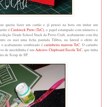
que queria fazer um cartão e já pensei na hora em imitar um
artão é
Cardstock Preto (TeC)
, o papel estampado com números e
 coleção Grade School Stack da Provo Craft, acabamento com fita
tro eu usei uma ficha pautada Tilibra, na lateral o efeito de
 e o acabamento sombreado é
carimbeira marrom TeC
. O carimbo
sivo de mochilinha é um
Adesivo Chipboard Escola TeC
, que tinha
ira de Scrap de SP.