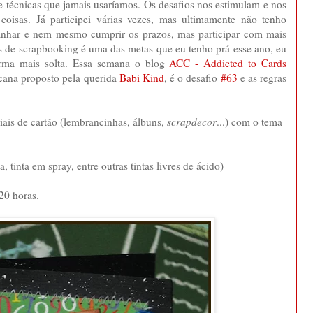
 e técnicas que jamais usaríamos. Os desafios nos estimulam e nos
oisas. Já participei várias vezes, mas ultimamente não tenho
har e nem mesmo cumprir os prazos, mas participar com mais
vos de scrapbooking é uma das metas que eu tenho prá esse ano, eu
orma mais solta. Essa semana o blog
ACC - Addicted to Cards
cana proposto pela querida
Babi Kind
, é o desafio
#63
e as regras
iais de cartão (lembrancinhas, álbuns,
scrapdecor
...) com o tema
, tinta em spray, entre outras tintas livres de ácido)
20 horas.