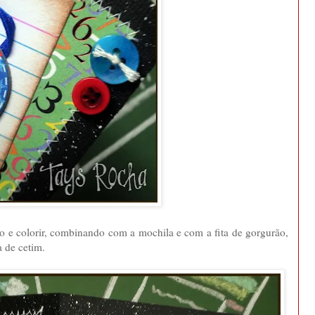
o e colorir, combinando com a mochila e com a fita de gorgurão,
a de cetim.