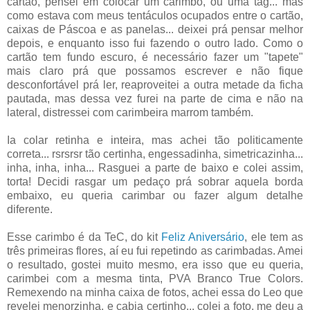
cartão, pensei em colocar um carimbo, ou uma tag... mas
como estava com meus tentáculos ocupados entre o cartão,
caixas de Páscoa e as panelas... deixei prá pensar melhor
depois, e enquanto isso fui fazendo o outro lado. Como o
cartão tem fundo escuro, é necessário fazer um "tapete"
mais claro prá que possamos escrever e não fique
desconfortável prá ler, reaproveitei a outra metade da ficha
pautada, mas dessa vez furei na parte de cima e não na
lateral, distressei com carimbeira marrom também.
Ia colar retinha e inteira, mas achei tão politicamente
correta... rsrsrsr tão certinha, engessadinha, simetricazinha...
inha, inha, inha... Rasguei a parte de baixo e colei assim,
torta! Decidi rasgar um pedaço prá sobrar aquela borda
embaixo, eu queria carimbar ou fazer algum detalhe
diferente.
Esse carimbo é da TeC, do kit
Feliz Aniversário
, ele tem as
três primeiras flores, aí eu fui repetindo as carimbadas. Amei
o resultado, gostei muito mesmo, era isso que eu queria,
carimbei com a mesma tinta, PVA Branco True Colors.
Remexendo na minha caixa de fotos, achei essa do Leo que
revelei menorzinha, e cabia certinho... colei a foto, me deu a