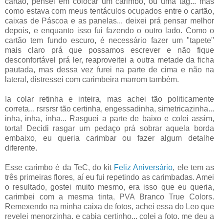
cartão, pensei em colocar um carimbo, ou uma tag... mas
como estava com meus tentáculos ocupados entre o cartão,
caixas de Páscoa e as panelas... deixei prá pensar melhor
depois, e enquanto isso fui fazendo o outro lado. Como o
cartão tem fundo escuro, é necessário fazer um "tapete"
mais claro prá que possamos escrever e não fique
desconfortável prá ler, reaproveitei a outra metade da ficha
pautada, mas dessa vez furei na parte de cima e não na
lateral, distressei com carimbeira marrom também.
Ia colar retinha e inteira, mas achei tão politicamente
correta... rsrsrsr tão certinha, engessadinha, simetricazinha...
inha, inha, inha... Rasguei a parte de baixo e colei assim,
torta! Decidi rasgar um pedaço prá sobrar aquela borda
embaixo, eu queria carimbar ou fazer algum detalhe
diferente.
Esse carimbo é da TeC, do kit
Feliz Aniversário
, ele tem as
três primeiras flores, aí eu fui repetindo as carimbadas. Amei
o resultado, gostei muito mesmo, era isso que eu queria,
carimbei com a mesma tinta, PVA Branco True Colors.
Remexendo na minha caixa de fotos, achei essa do Leo que
revelei menorzinha, e cabia certinho... colei a foto, me deu a