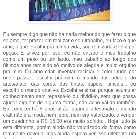
Eu sempre digo que não há nada melhor do que fazer o que
se ama, ter prazer em realizar o seu trabalho, eu faço o que
amo, o que escolhi prá minha vida, sou realizada e feliz por
opção. E talvez por isso, eu não encare o meu trabalho
como um peso ou um fardo, meu trabalho ao longo dos
últimos anos tem sido só motivo de alegria e muito orgulho
prá mim. Eu amo criar, inventar, reciclar e colorir tudo por
onde passo... escolhi prá mim o mundo das artes e do
artesanato, das cores, das tintas, papéis, pincéis... eu
escolhi o mundo criativo. Escolhi ensinar, porque acumular
conhecimento sem repassá-lo ou dividi-lo, sem que possa
ajudar alguém de alguma forma, não acho válido também.
Eu comecei há 8 anos atrás, quando artesanato e mundo
craft não era moda nem febre, nem era valorizado, e vender
um quadrinho a R$ 15,00 era muito sofrido... Hoje tudo já
está diferente, porém ainda não valorizado da forma como
realmente deveria, mas ainda espero ver isso diferente um