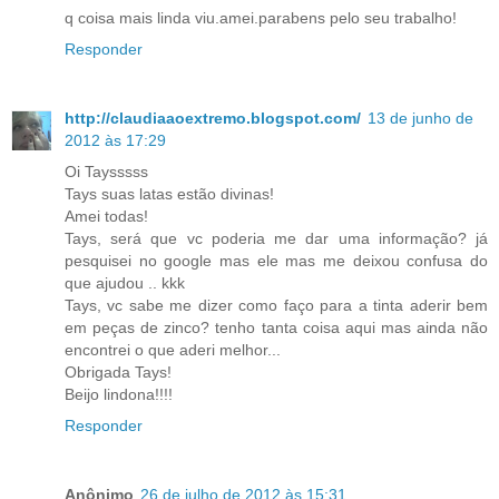
q coisa mais linda viu.amei.parabens pelo seu trabalho!
Responder
http://claudiaaoextremo.blogspot.com/
13 de junho de
2012 às 17:29
Oi Taysssss
Tays suas latas estão divinas!
Amei todas!
Tays, será que vc poderia me dar uma informação? já
pesquisei no google mas ele mas me deixou confusa do
que ajudou .. kkk
Tays, vc sabe me dizer como faço para a tinta aderir bem
em peças de zinco? tenho tanta coisa aqui mas ainda não
encontrei o que aderi melhor...
Obrigada Tays!
Beijo lindona!!!!
Responder
Anônimo
26 de julho de 2012 às 15:31