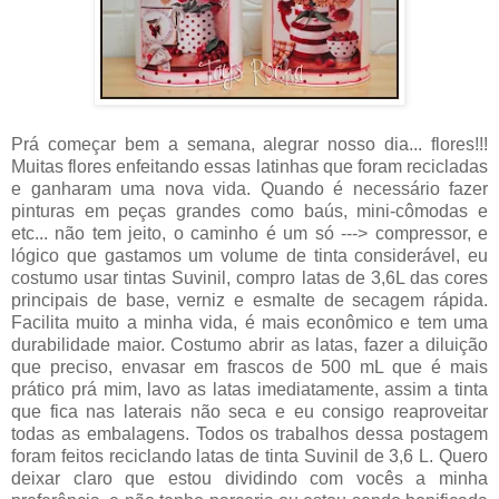
Prá começar bem a semana, alegrar nosso dia... flores!!!
Muitas flores enfeitando essas latinhas que foram recicladas
e ganharam uma nova vida. Quando é necessário fazer
pinturas em peças grandes como baús, mini-cômodas e
etc... não tem jeito, o caminho é um só ---> compressor, e
lógico que gastamos um volume de tinta considerável, eu
costumo usar tintas Suvinil, compro latas de 3,6L das cores
principais de base, verniz e esmalte de secagem rápida.
Facilita muito a minha vida, é mais econômico e tem uma
durabilidade maior. Costumo abrir as latas, fazer a diluição
que preciso, envasar em frascos de 500 mL que é mais
prático prá mim, lavo as latas imediatamente, assim a tinta
que fica nas laterais não seca e eu consigo reaproveitar
todas as embalagens. Todos os trabalhos dessa postagem
foram feitos reciclando latas de tinta Suvinil de 3,6 L. Quero
deixar claro que estou dividindo com vocês a minha