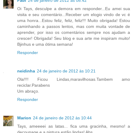
Fabi
24 de janeiro de 2012 às 08:42
Oi Tays, desculpe a demora em responder...Eu amei sua
visita e seu comentário...Receber um elogio vindo de vc é
uma honra...Estou feliz, feliz, feliz!!! Muito obrigada! Estou
caminhando a passos lentos, mas com muita vontade de
aprender, por isso os comentários sempre nos ajudam a
crescer! Obrigada! Seu blog e sua arte me inspiram muito!
Bjinhus e uma ótima semana!
Responder
neidinha
24 de janeiro de 2012 às 10:21
Ola!!!! Ficou Lindas,maravilhosas.Tambem amo
reciclar.Parabens
Um abraço.
Responder
Marion
24 de janeiro de 2012 às 10:44
Tays, ameeeei as latas... fica uma gracinha, mesmo! a
decoupage e a pintura estão lindas! Abs.