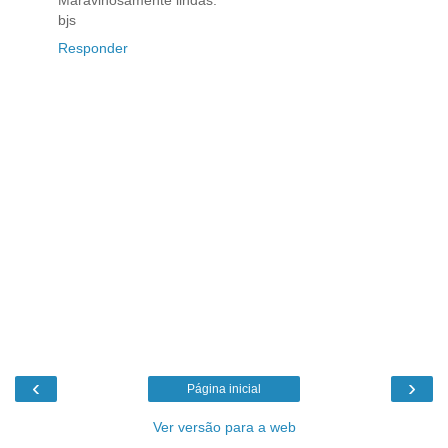
Maravihosamente lindas.
bjs
Responder
‹
›
Página inicial
Ver versão para a web