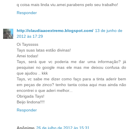
q coisa mais linda viu.amei.parabens pelo seu trabalho!
Responder
http://claudiaaoextremo.blogspot.com/
13 de junho de
2012 às 17:29
Oi Taysssss
Tays suas latas estão divinas!
Amei todas!
Tays, será que vc poderia me dar uma informação? já
pesquisei no google mas ele mas me deixou confusa do
que ajudou .. kkk
Tays, vc sabe me dizer como faço para a tinta aderir bem
em peças de zinco? tenho tanta coisa aqui mas ainda não
encontrei o que aderi melhor...
Obrigada Tays!
Beijo lindona!!!!
Responder
Anônimo
26 de julho de 2012 às 15:31