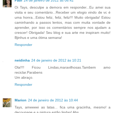
Fabi
24 de janeiro de 2012 às 08:42
Oi Tays, desculpe a demora em responder...Eu amei sua
visita e seu comentário...Receber um elogio vindo de vc é
uma honra...Estou feliz, feliz, feliz!!! Muito obrigada! Estou
caminhando a passos lentos, mas com muita vontade de
aprender, por isso os comentários sempre nos ajudam a
crescer! Obrigada! Seu blog e sua arte me inspiram muito!
Bjinhus e uma ótima semana!
Responder
neidinha
24 de janeiro de 2012 às 10:21
Ola!!!! Ficou Lindas,maravilhosas.Tambem amo
reciclar.Parabens
Um abraço.
Responder
Marion
24 de janeiro de 2012 às 10:44
Tays, ameeeei as latas... fica uma gracinha, mesmo! a
decoupage e a pintura estão lindas! Abs.