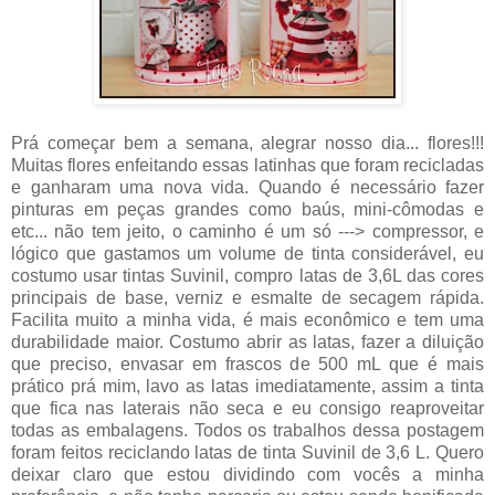
Prá começar bem a semana, alegrar nosso dia... flores!!!
Muitas flores enfeitando essas latinhas que foram recicladas
e ganharam uma nova vida. Quando é necessário fazer
pinturas em peças grandes como baús, mini-cômodas e
etc... não tem jeito, o caminho é um só ---> compressor, e
lógico que gastamos um volume de tinta considerável, eu
costumo usar tintas Suvinil, compro latas de 3,6L das cores
principais de base, verniz e esmalte de secagem rápida.
Facilita muito a minha vida, é mais econômico e tem uma
durabilidade maior. Costumo abrir as latas, fazer a diluição
que preciso, envasar em frascos de 500 mL que é mais
prático prá mim, lavo as latas imediatamente, assim a tinta
que fica nas laterais não seca e eu consigo reaproveitar
todas as embalagens. Todos os trabalhos dessa postagem
foram feitos reciclando latas de tinta Suvinil de 3,6 L. Quero
deixar claro que estou dividindo com vocês a minha