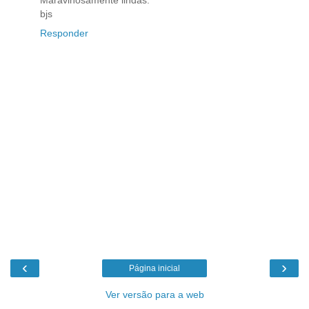
Maravihosamente lindas.
bjs
Responder
‹
›
Página inicial
Ver versão para a web