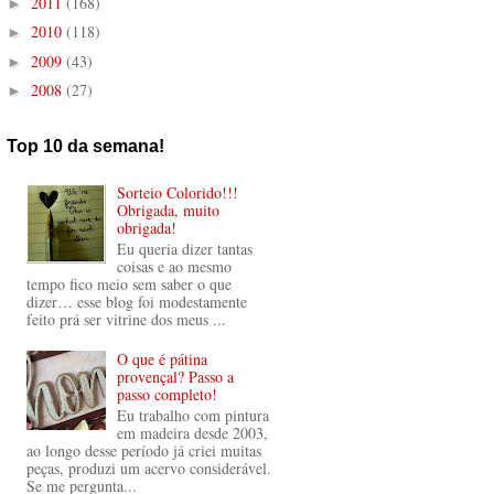
2011
(168)
►
2010
(118)
►
2009
(43)
►
2008
(27)
►
Top 10 da semana!
Sorteio Colorido!!!
Obrigada, muito
obrigada!
Eu queria dizer tantas
coisas e ao mesmo
tempo fico meio sem saber o que
dizer… esse blog foi modestamente
feito prá ser vitrine dos meus ...
O que é pátina
provençal? Passo a
passo completo!
Eu trabalho com pintura
em madeira desde 2003,
ao longo desse período já criei muitas
peças, produzi um acervo considerável.
Se me pergunta...