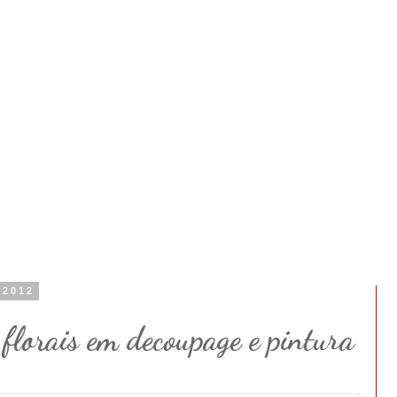
 2012
florais em decoupage e pintura