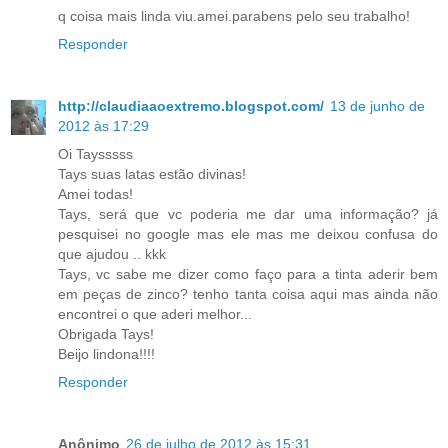
q coisa mais linda viu.amei.parabens pelo seu trabalho!
Responder
http://claudiaaoextremo.blogspot.com/
13 de junho de
2012 às 17:29
Oi Taysssss
Tays suas latas estão divinas!
Amei todas!
Tays, será que vc poderia me dar uma informação? já
pesquisei no google mas ele mas me deixou confusa do
que ajudou .. kkk
Tays, vc sabe me dizer como faço para a tinta aderir bem
em peças de zinco? tenho tanta coisa aqui mas ainda não
encontrei o que aderi melhor...
Obrigada Tays!
Beijo lindona!!!!
Responder
Anônimo
26 de julho de 2012 às 15:31