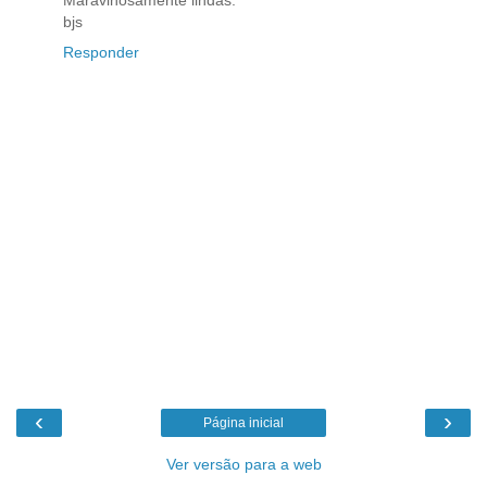
Maravihosamente lindas.
bjs
Responder
‹
›
Página inicial
Ver versão para a web