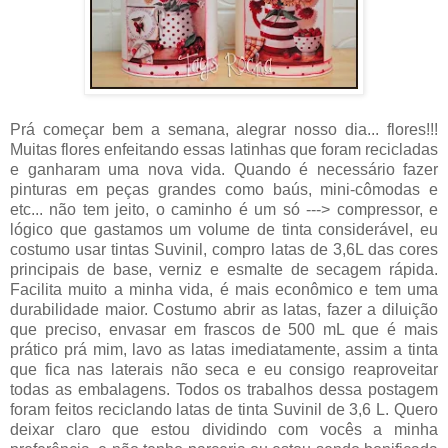
Prá começar bem a semana, alegrar nosso dia... flores!!!
Muitas flores enfeitando essas latinhas que foram recicladas
e ganharam uma nova vida. Quando é necessário fazer
pinturas em peças grandes como baús, mini-cômodas e
etc... não tem jeito, o caminho é um só ---> compressor, e
lógico que gastamos um volume de tinta considerável, eu
costumo usar tintas Suvinil, compro latas de 3,6L das cores
principais de base, verniz e esmalte de secagem rápida.
Facilita muito a minha vida, é mais econômico e tem uma
durabilidade maior. Costumo abrir as latas, fazer a diluição
que preciso, envasar em frascos de 500 mL que é mais
prático prá mim, lavo as latas imediatamente, assim a tinta
que fica nas laterais não seca e eu consigo reaproveitar
todas as embalagens. Todos os trabalhos dessa postagem
foram feitos reciclando latas de tinta Suvinil de 3,6 L. Quero
deixar claro que estou dividindo com vocês a minha