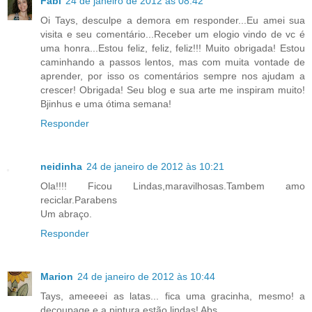
Fabi
24 de janeiro de 2012 às 08:42
Oi Tays, desculpe a demora em responder...Eu amei sua
visita e seu comentário...Receber um elogio vindo de vc é
uma honra...Estou feliz, feliz, feliz!!! Muito obrigada! Estou
caminhando a passos lentos, mas com muita vontade de
aprender, por isso os comentários sempre nos ajudam a
crescer! Obrigada! Seu blog e sua arte me inspiram muito!
Bjinhus e uma ótima semana!
Responder
neidinha
24 de janeiro de 2012 às 10:21
Ola!!!! Ficou Lindas,maravilhosas.Tambem amo
reciclar.Parabens
Um abraço.
Responder
Marion
24 de janeiro de 2012 às 10:44
Tays, ameeeei as latas... fica uma gracinha, mesmo! a
decoupage e a pintura estão lindas! Abs.