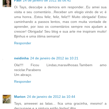
Fabi
24 de janeiro de 2012 às 08:42
Oi Tays, desculpe a demora em responder...Eu amei sua
visita e seu comentário...Receber um elogio vindo de vc é
uma honra...Estou feliz, feliz, feliz!!! Muito obrigada! Estou
caminhando a passos lentos, mas com muita vontade de
aprender, por isso os comentários sempre nos ajudam a
crescer! Obrigada! Seu blog e sua arte me inspiram muito!
Bjinhus e uma ótima semana!
Responder
neidinha
24 de janeiro de 2012 às 10:21
Ola!!!! Ficou Lindas,maravilhosas.Tambem amo
reciclar.Parabens
Um abraço.
Responder
Marion
24 de janeiro de 2012 às 10:44
Tays, ameeeei as latas... fica uma gracinha, mesmo! a
decoupage e a pintura estão lindas! Abs.