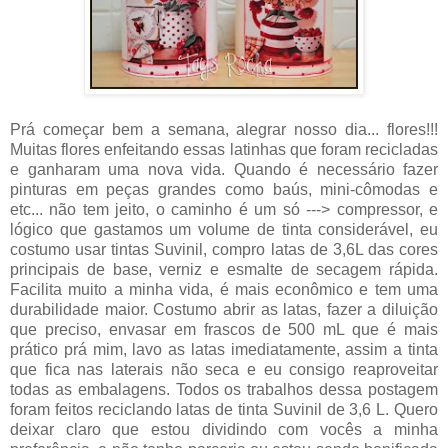
Prá começar bem a semana, alegrar nosso dia... flores!!!
Muitas flores enfeitando essas latinhas que foram recicladas
e ganharam uma nova vida. Quando é necessário fazer
pinturas em peças grandes como baús, mini-cômodas e
etc... não tem jeito, o caminho é um só ---> compressor, e
lógico que gastamos um volume de tinta considerável, eu
costumo usar tintas Suvinil, compro latas de 3,6L das cores
principais de base, verniz e esmalte de secagem rápida.
Facilita muito a minha vida, é mais econômico e tem uma
durabilidade maior. Costumo abrir as latas, fazer a diluição
que preciso, envasar em frascos de 500 mL que é mais
prático prá mim, lavo as latas imediatamente, assim a tinta
que fica nas laterais não seca e eu consigo reaproveitar
todas as embalagens. Todos os trabalhos dessa postagem
foram feitos reciclando latas de tinta Suvinil de 3,6 L. Quero
deixar claro que estou dividindo com vocês a minha