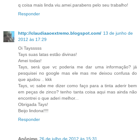
q coisa mais linda viu.amei.parabens pelo seu trabalho!
Responder
http://claudiaaoextremo.blogspot.com/
13 de junho de
2012 às 17:29
Oi Taysssss
Tays suas latas estão divinas!
Amei todas!
Tays, será que vc poderia me dar uma informação? já
pesquisei no google mas ele mas me deixou confusa do
que ajudou .. kkk
Tays, vc sabe me dizer como faço para a tinta aderir bem
em peças de zinco? tenho tanta coisa aqui mas ainda não
encontrei o que aderi melhor...
Obrigada Tays!
Beijo lindona!!!!
Responder
Anônimo
26 de julho de 2012 às 15:31