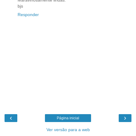
Maravihosamente lindas.
bjs
Responder
‹
›
Página inicial
Ver versão para a web