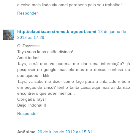
q coisa mais linda viu.amei.parabens pelo seu trabalho!
Responder
http://claudiaaoextremo.blogspot.com/
13 de junho de
2012 às 17:29
Oi Taysssss
Tays suas latas estão divinas!
Amei todas!
Tays, será que vc poderia me dar uma informação? já
pesquisei no google mas ele mas me deixou confusa do
que ajudou .. kkk
Tays, vc sabe me dizer como faço para a tinta aderir bem
em peças de zinco? tenho tanta coisa aqui mas ainda não
encontrei o que aderi melhor...
Obrigada Tays!
Beijo lindona!!!!
Responder
Anônimo
26 de julho de 2012 às 15:31