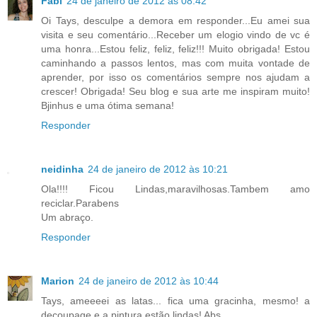
Fabi
24 de janeiro de 2012 às 08:42
Oi Tays, desculpe a demora em responder...Eu amei sua
visita e seu comentário...Receber um elogio vindo de vc é
uma honra...Estou feliz, feliz, feliz!!! Muito obrigada! Estou
caminhando a passos lentos, mas com muita vontade de
aprender, por isso os comentários sempre nos ajudam a
crescer! Obrigada! Seu blog e sua arte me inspiram muito!
Bjinhus e uma ótima semana!
Responder
neidinha
24 de janeiro de 2012 às 10:21
Ola!!!! Ficou Lindas,maravilhosas.Tambem amo
reciclar.Parabens
Um abraço.
Responder
Marion
24 de janeiro de 2012 às 10:44
Tays, ameeeei as latas... fica uma gracinha, mesmo! a
decoupage e a pintura estão lindas! Abs.