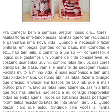
Prá começar bem a semana, alegrar nosso dia... flores!!!
Muitas flores enfeitando essas latinhas que foram recicladas
e ganharam uma nova vida. Quando é necessário fazer
pinturas em peças grandes como baús, mini-cômodas e
etc... não tem jeito, o caminho é um só ---> compressor, e
lógico que gastamos um volume de tinta considerável, eu
costumo usar tintas Suvinil, compro latas de 3,6L das cores
principais de base, verniz e esmalte de secagem rápida.
Facilita muito a minha vida, é mais econômico e tem uma
durabilidade maior. Costumo abrir as latas, fazer a diluição
que preciso, envasar em frascos de 500 mL que é mais
prático prá mim, lavo as latas imediatamente, assim a tinta
que fica nas laterais não seca e eu consigo reaproveitar
todas as embalagens. Todos os trabalhos dessa postagem
foram feitos reciclando latas de tinta Suvinil de 3,6 L. Quero
deixar claro que estou dividindo com vocês a minha