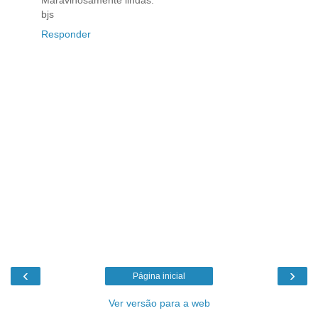
Maravihosamente lindas.
bjs
Responder
‹
›
Página inicial
Ver versão para a web