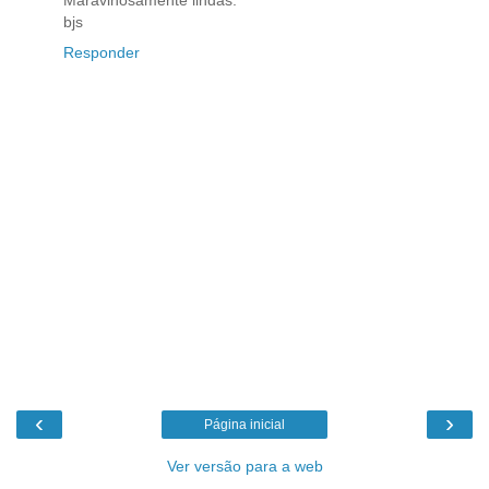
Maravihosamente lindas.
bjs
Responder
‹
›
Página inicial
Ver versão para a web