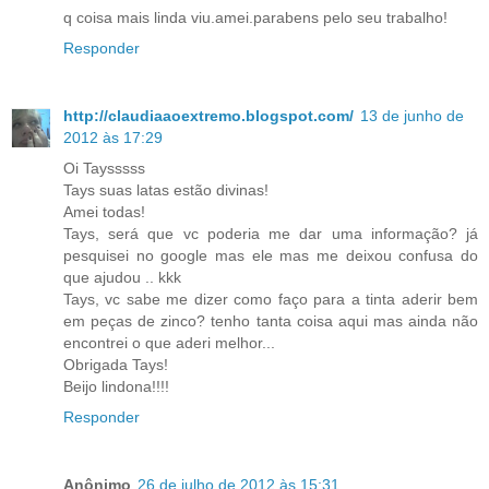
q coisa mais linda viu.amei.parabens pelo seu trabalho!
Responder
http://claudiaaoextremo.blogspot.com/
13 de junho de
2012 às 17:29
Oi Taysssss
Tays suas latas estão divinas!
Amei todas!
Tays, será que vc poderia me dar uma informação? já
pesquisei no google mas ele mas me deixou confusa do
que ajudou .. kkk
Tays, vc sabe me dizer como faço para a tinta aderir bem
em peças de zinco? tenho tanta coisa aqui mas ainda não
encontrei o que aderi melhor...
Obrigada Tays!
Beijo lindona!!!!
Responder
Anônimo
26 de julho de 2012 às 15:31