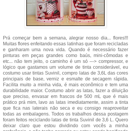
Prá começar bem a semana, alegrar nosso dia... flores!!!
Muitas flores enfeitando essas latinhas que foram recicladas
e ganharam uma nova vida. Quando é necessário fazer
pinturas em peças grandes como baús, mini-cômodas e
etc... não tem jeito, o caminho é um só ---> compressor, e
lógico que gastamos um volume de tinta considerável, eu
costumo usar tintas Suvinil, compro latas de 3,6L das cores
principais de base, verniz e esmalte de secagem rápida.
Facilita muito a minha vida, é mais econômico e tem uma
durabilidade maior. Costumo abrir as latas, fazer a diluição
que preciso, envasar em frascos de 500 mL que é mais
prático prá mim, lavo as latas imediatamente, assim a tinta
que fica nas laterais não seca e eu consigo reaproveitar
todas as embalagens. Todos os trabalhos dessa postagem
foram feitos reciclando latas de tinta Suvinil de 3,6 L. Quero
deixar claro que estou dividindo com vocês a minha