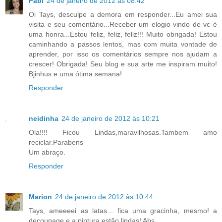
Fabi
24 de janeiro de 2012 às 08:42
Oi Tays, desculpe a demora em responder...Eu amei sua
visita e seu comentário...Receber um elogio vindo de vc é
uma honra...Estou feliz, feliz, feliz!!! Muito obrigada! Estou
caminhando a passos lentos, mas com muita vontade de
aprender, por isso os comentários sempre nos ajudam a
crescer! Obrigada! Seu blog e sua arte me inspiram muito!
Bjinhus e uma ótima semana!
Responder
neidinha
24 de janeiro de 2012 às 10:21
Ola!!!! Ficou Lindas,maravilhosas.Tambem amo
reciclar.Parabens
Um abraço.
Responder
Marion
24 de janeiro de 2012 às 10:44
Tays, ameeeei as latas... fica uma gracinha, mesmo! a
decoupage e a pintura estão lindas! Abs.