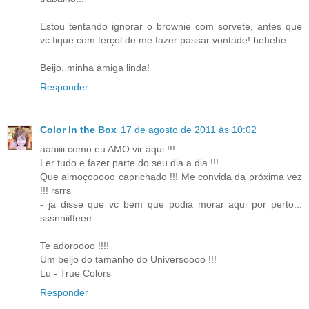
Estou tentando ignorar o brownie com sorvete, antes que
vc fique com terçol de me fazer passar vontade! hehehe
Beijo, minha amiga linda!
Responder
Color In the Box
17 de agosto de 2011 às 10:02
aaaiiii como eu AMO vir aqui !!!
Ler tudo e fazer parte do seu dia a dia !!!
Que almoçooooo caprichado !!! Me convida da próxima vez
!!! rsrrs
- ja disse que vc bem que podia morar aqui por perto...
sssnniiffeee -
Te adoroooo !!!!
Um beijo do tamanho do Universoooo !!!
Lu - True Colors
Responder