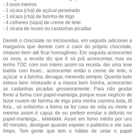
- 3 ovos inteiros
- 1 xícara (chá) de açúcar peneirado
- 1 xícara (chá) de farinha de trigo
- 4 colheres (sopa) de creme de leite
- 1 xícara de nozes ou castanhas picadas
Derreti o chocolate no microondas, em seguida adicionei a
margarina que derrete com o calor do próprio chocolate,
misturei bem até ficar homogêneo. Em seguida acrescentei
os ovos, a receita diz que é só prá acrescentar, mas eu
tenho TOC com ovo inteiro assim na receita, dei uma leve
batida com fouet... acrescentei então o creme de leite, o
açúcar e a farinha, devagar, mexendo sempre. Quando tudo
estava bem misturado e a massa bem lisinha, acrescentei
as castanhas picadas grosseiramente. Para não grudar
forrei a forma com papel-manteiga, porque esse negócio de
fazer nuvem de farinha de trigo pela minha cozinha toda, tô
fora... só enfarinho a forma se for caso de vida ou morte e
mesmo assim é capaz de eu preferir enrolar o defunto no
papel-manteiga... kkkkkkkk. Assei em forno médio por uns
40 minutos, desliguei quando espetei o palitinho e ele saiu
limpo. Tem gente que tem o hábito de untar o papel