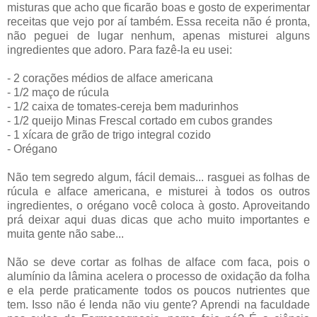
misturas que acho que ficarão boas e gosto de experimentar
receitas que vejo por aí também. Essa receita não é pronta,
não peguei de lugar nenhum, apenas misturei alguns
ingredientes que adoro. Para fazê-la eu usei:
- 2 corações médios de alface americana
- 1/2 maço de rúcula
- 1/2 caixa de tomates-cereja bem madurinhos
- 1/2 queijo Minas Frescal cortado em cubos grandes
- 1 xícara de grão de trigo integral cozido
- Orégano
Não tem segredo algum, fácil demais... rasguei as folhas de
rúcula e alface americana, e misturei à todos os outros
ingredientes, o orégano você coloca à gosto. Aproveitando
prá deixar aqui duas dicas que acho muito importantes e
muita gente não sabe...
Não se deve cortar as folhas de alface com faca, pois o
alumínio da lâmina acelera o processo de oxidação da folha
e ela perde praticamente todos os poucos nutrientes que
tem. Isso não é lenda não viu gente? Aprendi na faculdade