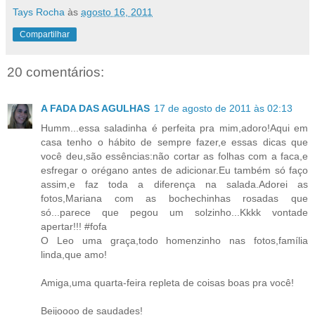
Tays Rocha
às
agosto 16, 2011
Compartilhar
20 comentários:
A FADA DAS AGULHAS
17 de agosto de 2011 às 02:13
Humm...essa saladinha é perfeita pra mim,adoro!Aqui em
casa tenho o hábito de sempre fazer,e essas dicas que
você deu,são essências:não cortar as folhas com a faca,e
esfregar o orégano antes de adicionar.Eu também só faço
assim,e faz toda a diferença na salada.Adorei as
fotos,Mariana com as bochechinhas rosadas que
só...parece que pegou um solzinho...Kkkk vontade
apertar!!! #fofa
O Leo uma graça,todo homenzinho nas fotos,família
linda,que amo!
Amiga,uma quarta-feira repleta de coisas boas pra você!
Beijoooo de saudades!