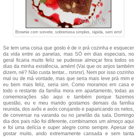
Brownie com sorvete, sobremesa simples, rápida, sem erro!
Se tem uma coisa que gosto é de ir prá cozinha e esquecer
da vida entre as panelas, mas SÓ em dias especiais, no
geral ficaria muito feliz se pudesse almoçar fora todos os
dias da minha existência, amém! (Vai que os anjos também
dizem, né? Não custa tentar... rsrsrsr). Nem por isso cozinho
mal ou de má vontade, mas que seria mais leve prá mim e
eu bem mais feliz, seria sim. Como moramos em casa e
todo o restante da família mora em apartamento, todas as
comemorações são aqui e também porque fazemos
questão, eu e meu marido gostamos demais da família
reunida, dos avôs e avós corujando e paparicando os netos,
de conversar na varanda ou no janelão da sala. Domingo
dia dos pais não foi diferente, combinamos um almoço aqui
e foi uma delícia e super alegre como sempre. Apesar de
gostar muito, ando extremamente cansada e sem tanta