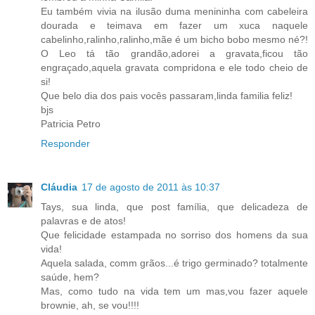
Eu também vivia na ilusão duma menininha com cabeleira
dourada e teimava em fazer um xuca naquele
cabelinho,ralinho,ralinho,mãe é um bicho bobo mesmo né?!
O Leo tá tão grandão,adorei a gravata,ficou tão
engraçado,aquela gravata compridona e ele todo cheio de
si!
Que belo dia dos pais vocês passaram,linda familia feliz!
bjs
Patricia Petro
Responder
Cláudia
17 de agosto de 2011 às 10:37
Tays, sua linda, que post família, que delicadeza de
palavras e de atos!
Que felicidade estampada no sorriso dos homens da sua
vida!
Aquela salada, comm grãos...é trigo germinado? totalmente
saúde, hem?
Mas, como tudo na vida tem um mas,vou fazer aquele
brownie, ah, se vou!!!!