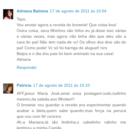
Adriana Balreira
17 de agosto de 2011 às 10:04
Tays,
Vou anotar agora a receita do brownie! Que coisa boa!
Outra coisa, seus filhinhos são fofos eu já disse isso várias
e várias vezes, mas agora não tinha dito que eles são a
cara do pai! Não tem nada de vc! Os olhos dos dois são do
pai! Como pode! Vc só foi barriga de aluguel! rsrs
Beijos e o dia dos pais foi bem animado na sua casa!
Adriana
Responder
Patricia
17 de agosto de 2011 às 10:10
AFF,jesus Maria José,amei essa postagem,tudo,tudinho
mesmo,da salada,aos filhotes!!!
O brownie vou guardar a receita pra experimentar quando
acabar a dieta,quem sabe quando,mas força na peruca
que vou com fé! rsrsrsrs
Ah,a Mariana,tá tão lindinha,o cabelinho ralinho me
lembrou a minha Camila.