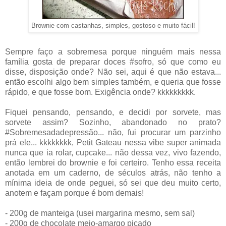
Brownie com castanhas, simples, gostoso e muito fácil!
Sempre faço a sobremesa porque ninguém mais nessa
família gosta de preparar doces #sofro, só que como eu
disse, disposição onde? Não sei, aqui é que não estava...
então escolhi algo bem simples também, e queria que fosse
rápido, e que fosse bom. Exigência onde? kkkkkkkkk.
Fiquei pensando, pensando, e decidi por sorvete, mas
sorvete assim? Sozinho, abandonado no prato?
#Sobremesadadepressão... não, fui procurar um parzinho
prá ele... kkkkkkkk, Petit Gateau nessa vibe super animada
nunca que ia rolar, cupcake... não dessa vez, vivo fazendo,
então lembrei do brownie e foi certeiro. Tenho essa receita
anotada em um caderno, de séculos atrás, não tenho a
mínima ideia de onde peguei, só sei que deu muito certo,
anotem e façam porque é bom demais!
- 200g de manteiga (usei margarina mesmo, sem sal)
- 200g de chocolate meio-amargo picado