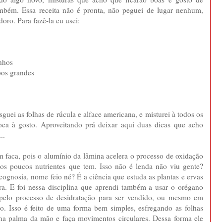
também. Essa receita não é pronta, não peguei de lugar nenhum,
oro. Para fazê-la eu usei:
nhos
bos grandes
o
guei as folhas de rúcula e alface americana, e misturei à todos os
loca à gosto. Aproveitando prá deixar aqui duas dicas que acho
...
om faca, pois o alumínio da lâmina acelera o processo de oxidação
 os poucos nutrientes que tem. Isso não é lenda não viu gente?
ognosia, nome feio né? É a ciência que estuda as plantas e ervas
ura. E foi nessa disciplina que aprendi também a usar o orégano
pelo processo de desidratação para ser vendido, ou mesmo em
-lo. Isso é feito de uma forma bem simples, esfregando as folhas
a palma da mão e faça movimentos circulares. Dessa forma ele