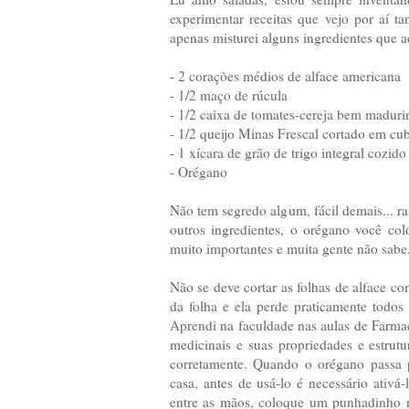
experimentar receitas que vejo por aí 
apenas misturei alguns ingredientes que ad
- 2 corações médios de alface americana
- 1/2 maço de rúcula
- 1/2 caixa de tomates-cereja bem maduri
- 1/2 queijo Minas Frescal cortado em cu
- 1 xícara de grão de trigo integral cozid
- Orégano
Não tem segredo algum, fácil demais... ras
outros ingredientes, o orégano você co
muito importantes e muita gente não sabe
Não se deve cortar as folhas de alface c
da folha e ela perde praticamente todos
Aprendi na faculdade nas aulas de Farmac
medicinais e suas propriedades e estrut
corretamente. Quando o orégano passa 
casa, antes de usá-lo é necessário ativá
entre as mãos, coloque um punhadinho n