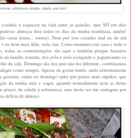
orvete, sobremesa simples, rápida, sem erro!
 cozinha e esquecer da vida entre as panelas, mas SÓ em dias
se pudesse almoçar fora todos os dias da minha existência, amém!
o custa tentar... rsrsrsr). Nem por isso cozinho mal ou de má
m e eu bem mais feliz, seria sim. Como moramos em casa e todo o
to, todas as comemorações são aqui e também porque fazemos
 da família reunida, dos avôs e avós corujando e paparicando os
elão da sala. Domingo dia dos pais não foi diferente, combinamos
r alegre como sempre. Apesar de gostar muito, ando extremamente
u gostaria, então no domingo optei por pratos mais rápidos, que
ração da minha mãe e sogra, quando normalmente nem as deixo
 prazer, da salada à sobremesa, mas desta vez me entreguei por
ma delícia de almoço.