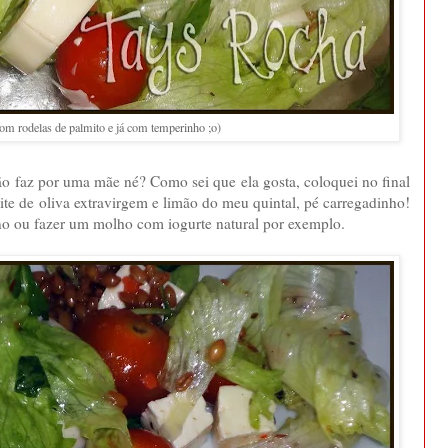
om rodelas de palmito e já com temperinho ;o)
não faz por uma mãe né? Como sei que ela gosta, coloquei no final
ite de oliva extravirgem e limão do meu quintal, pé carregadinho!
o ou fazer um molho com iogurte natural por exemplo.