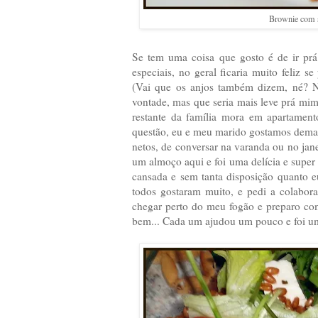
Brownie com s
Se tem uma coisa que gosto é de ir prá
especiais, no geral ficaria muito feliz 
(Vai que os anjos também dizem, né? Nã
vontade, mas que seria mais leve prá mi
restante da família mora em apartamen
questão, eu e meu marido gostamos demais
netos, de conversar na varanda ou no jan
um almoço aqui e foi uma delícia e supe
cansada e sem tanta disposição quanto e
todos gostaram muito, e pedi a colabo
chegar perto do meu fogão e preparo com
bem... Cada um ajudou um pouco e foi u