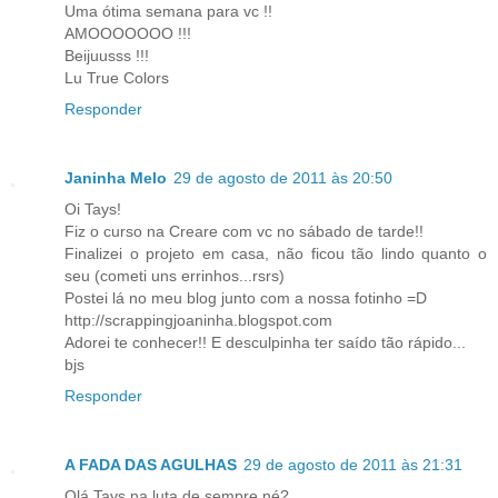
Uma ótima semana para vc !!
AMOOOOOOO !!!
Beijuusss !!!
Lu True Colors
Responder
Janinha Melo
29 de agosto de 2011 às 20:50
Oi Tays!
Fiz o curso na Creare com vc no sábado de tarde!!
Finalizei o projeto em casa, não ficou tão lindo quanto o
seu (cometi uns errinhos...rsrs)
Postei lá no meu blog junto com a nossa fotinho =D
http://scrappingjoaninha.blogspot.com
Adorei te conhecer!! E desculpinha ter saído tão rápido...
bjs
Responder
A FADA DAS AGULHAS
29 de agosto de 2011 às 21:31
Olá Tays,na luta de sempre,né?