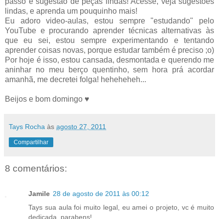
passo e sugestão de peças lindas! Acesse, veja sugestões
lindas, e aprenda um pouquinho mais!
Eu adoro video-aulas, estou sempre "estudando" pelo
YouTube e procurando aprender técnicas alternativas às
que eu sei, estou sempre experimentando e tentando
aprender coisas novas, porque estudar também é preciso ;o)
Por hoje é isso, estou cansada, desmontada e querendo me
aninhar no meu berço quentinho, sem hora prá acordar
amanhã, me decretei folga! heheheheh...
Beijos e bom domingo ♥
Tays Rocha
às
agosto 27, 2011
Compartilhar
8 comentários:
Jamile
28 de agosto de 2011 às 00:12
Tays sua aula foi muito legal, eu amei o projeto, vc é muito
dedicada, parabens!