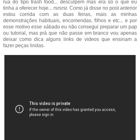
rua do tipo trash food... desculpem mas era só o que eu
tinha a oferecer hoje... rsrsrsr. Como já disse no post anterior
estou corrida com as duas feiras, mais as minhas
demonstrações habituais, encomendas, filhos e etc... e por
esse motivo esse sábado eu não consegui preparar um pap
ou tutorial, mas prá que não passe em branco vou apenas
deixar como dica alguns links de videos que ensinam a
fazer peças lindas.