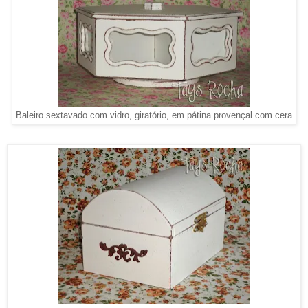
Baleiro sextavado com vidro, giratório, em pátina provençal com cera