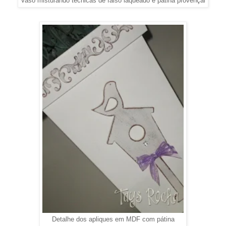
Vaso misturando técnicas de falso laqueado e pátina provençal
Detalhe dos apliques em MDF com pátina