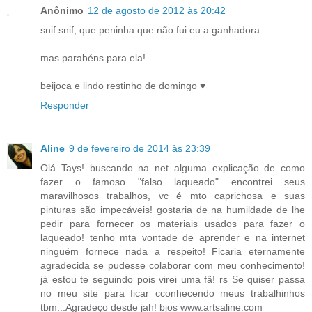
Anônimo
12 de agosto de 2012 às 20:42
snif snif, que peninha que não fui eu a ganhadora...
mas parabéns para ela!
beijoca e lindo restinho de domingo ♥
Responder
Aline
9 de fevereiro de 2014 às 23:39
Olá Tays! buscando na net alguma explicação de como
fazer o famoso "falso laqueado" encontrei seus
maravilhosos trabalhos, vc é mto caprichosa e suas
pinturas são impecáveis! gostaria de na humildade de lhe
pedir para fornecer os materiais usados para fazer o
laqueado! tenho mta vontade de aprender e na internet
ninguém fornece nada a respeito! Ficaria eternamente
agradecida se pudesse colaborar com meu conhecimento!
já estou te seguindo pois virei uma fã! rs Se quiser passa
no meu site para ficar cconhecendo meus trabalhinhos
tbm...Agradeço desde jah! bjos www.artsaline.com