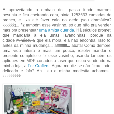
E aproveitando o embalo do... passa fundo marrom,
besunta
e fica cheirando
cera, pinta 1253633 camadas de
branco, e lixa até fazer calo no dedo (sou dramática?
kkkkkk)... fiz também esse vasinho, só que não pra vender,
mas pra presentear
uma amiga querida
. Há séculos prometi
que mandaria à ela umas lavandinhas, porque na
cidade
minúscula
que ela mora, ela não encontra. Isso foi
antes da minha mudança... affffffffff... abafa! Como demorei
uma vida inteira e mais um pouco, resolvi mandar o
presente completo e fiz esse vasinho, usando também os
apliques em MDF cortados a laser que estou vendendo na
minha loja, a
For Crafters
. Agora me diz se não ficou lindo,
delicado e fofo? Ah... eu e minha modéstia achamos...
kkkkkkkkk