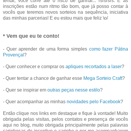
tentar, você corre até o risco de ganhar... rsrsrsrs. E as
inscrições estão num ritmo tão bom, que já posso contar à
vocês que teremos novos sorteios na sequência, iniciativa
das minhas parcerias! E eu estou mais que feliz \o/
* Vem que eu te conto!
- Quer aprender de uma forma simples
como fazer Pátina
Provençal
?
- Quer conhecer e comprar os
apliques recortados a laser
?
- Quer tentar a chance de ganhar esse
Mega Sorteio Craft
?
- Quer se inspirar em
outras peças nesse estilo
?
- Quer acompanhar as minhas
novidades pelo Facebook
?
Então clique nos links em destaque e fique à vontade! Muito
obrigada pelas visitas, pelos contatos e presença de vocês
aqui no blog, muito obrigada principalmente pelas palavras
carinhosas de incentivo e carinho e por me acompanharem