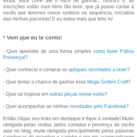
tentar, você corre até o risco de ganhar... rsrsrsrs. E as
inscrições estão num ritmo tão bom, que já posso contar à
vocês que teremos novos sorteios na sequência, iniciativa
das minhas parcerias! E eu estou mais que feliz \o/
* Vem que eu te conto!
- Quer aprender de uma forma simples
como fazer Pátina
Provençal
?
- Quer conhecer e comprar os
apliques recortados a laser
?
- Quer tentar a chance de ganhar esse
Mega Sorteio Craft
?
- Quer se inspirar em
outras peças nesse estilo
?
- Quer acompanhar as minhas
novidades pelo Facebook
?
Então clique nos links em destaque e fique à vontade! Muito
obrigada pelas visitas, pelos contatos e presença de vocês
aqui no blog, muito obrigada principalmente pelas palavras
carinhosas de incentivo e carinho e por me acompanharem