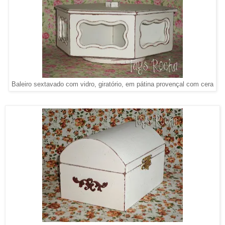
Baleiro sextavado com vidro, giratório, em pátina provençal com cera