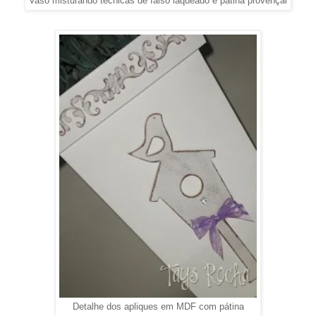
Vaso misturando técnicas de falso laqueado e pátina provençal
Detalhe dos apliques em MDF com pátina