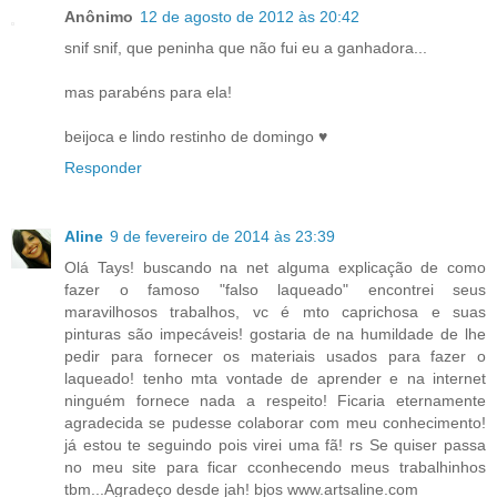
Anônimo
12 de agosto de 2012 às 20:42
snif snif, que peninha que não fui eu a ganhadora...
mas parabéns para ela!
beijoca e lindo restinho de domingo ♥
Responder
Aline
9 de fevereiro de 2014 às 23:39
Olá Tays! buscando na net alguma explicação de como
fazer o famoso "falso laqueado" encontrei seus
maravilhosos trabalhos, vc é mto caprichosa e suas
pinturas são impecáveis! gostaria de na humildade de lhe
pedir para fornecer os materiais usados para fazer o
laqueado! tenho mta vontade de aprender e na internet
ninguém fornece nada a respeito! Ficaria eternamente
agradecida se pudesse colaborar com meu conhecimento!
já estou te seguindo pois virei uma fã! rs Se quiser passa
no meu site para ficar cconhecendo meus trabalhinhos
tbm...Agradeço desde jah! bjos www.artsaline.com