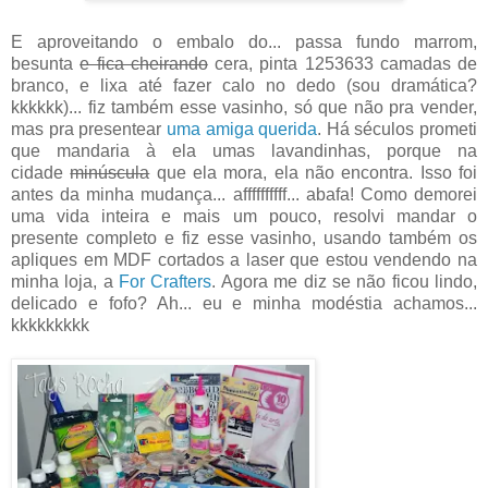
E aproveitando o embalo do... passa fundo marrom,
besunta
e fica cheirando
cera, pinta 1253633 camadas de
branco, e lixa até fazer calo no dedo (sou dramática?
kkkkkk)... fiz também esse vasinho, só que não pra vender,
mas pra presentear
uma amiga querida
. Há séculos prometi
que mandaria à ela umas lavandinhas, porque na
cidade
minúscula
que ela mora, ela não encontra. Isso foi
antes da minha mudança... affffffffff... abafa! Como demorei
uma vida inteira e mais um pouco, resolvi mandar o
presente completo e fiz esse vasinho, usando também os
apliques em MDF cortados a laser que estou vendendo na
minha loja, a
For Crafters
. Agora me diz se não ficou lindo,
delicado e fofo? Ah... eu e minha modéstia achamos...
kkkkkkkkk