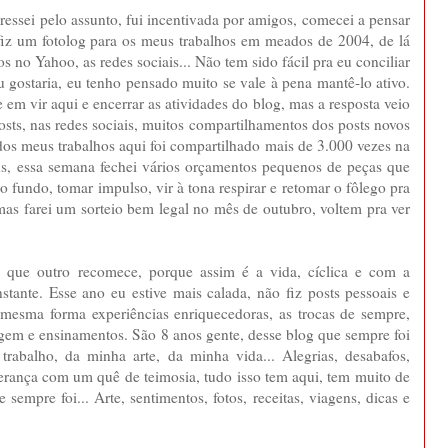
ressei pelo assunto, fui incentivada por amigos, comecei a pensar
fiz um fotolog para os meus trabalhos em meados de 2004, de lá
os no Yahoo, as redes sociais... Não tem sido fácil pra eu conciliar
gostaria, eu tenho pensado muito se vale à pena mantê-lo ativo.
 em vir aqui e encerrar as atividades do blog, mas a resposta veio
ts, nas redes sociais, muitos compartilhamentos dos posts novos
dos meus trabalhos aqui foi compartilhado mais de 3.000 vezes na
ns, essa semana fechei vários orçamentos pequenos de peças que
o fundo, tomar impulso, vir à tona respirar e retomar o fôlego pra
mas farei um sorteio bem legal no mês de outubro, voltem pra ver
 que outro recomece, porque assim é a vida, cíclica e com a
tante. Esse ano eu estive mais calada, não fiz posts pessoais e
 mesma forma experiências enriquecedoras, as trocas de sempre,
gem e ensinamentos. São 8 anos gente, desse blog que sempre foi
balho, da minha arte, da minha vida... Alegrias, desabafos,
verança com um quê de teimosia, tudo isso tem aqui, tem muito de
empre foi... Arte, sentimentos, fotos, receitas, viagens, dicas e