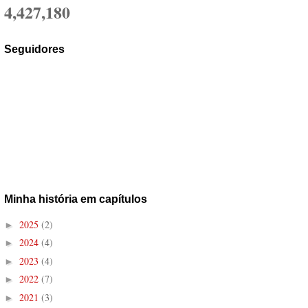
4,427,180
Seguidores
Minha história em capítulos
2025
(2)
►
2024
(4)
►
2023
(4)
►
2022
(7)
►
2021
(3)
►