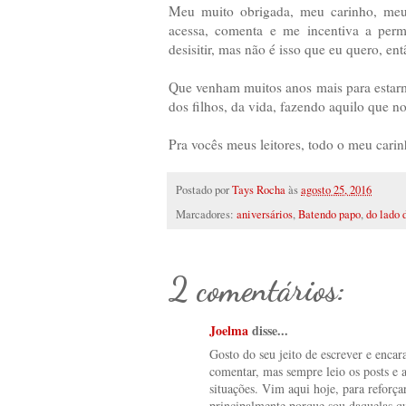
Meu muito obrigada, meu carinho, meu 
acessa, comenta e me incentiva a perma
desisitir, mas não é isso que eu quero, en
Que venham muitos anos mais para estarmo
dos filhos, da vida, fazendo aquilo que no
Pra vocês meus leitores, todo o meu carin
Postado por
Tays Rocha
às
agosto 25, 2016
Marcadores:
aniversários
,
Batendo papo
,
do lado 
2 comentários:
Joelma
disse...
Gosto do seu jeito de escrever e encar
comentar, mas sempre leio os posts e 
situações. Vim aqui hoje, para reforça
principalmente porque sou daquelas qu