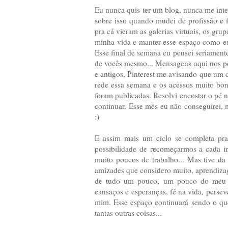
Eu nunca quis ter um blog, nunca me inte
sobre isso quando mudei de profissão e 
pra cá vieram as galerias virtuais, os grup
minha vida e manter esse espaço como eu 
Esse final de semana eu pensei seriamente
de vocês mesmo... Mensagens aqui nos pos
e antigos, Pinterest me avisando que um 
rede essa semana e os acessos muito bo
foram publicadas. Resolvi encostar o pé n
continuar. Esse mês eu não conseguirei, 
:)
E assim mais um ciclo se completa pra
possibilidade de recomeçarmos a cada ins
muito poucos de trabalho... Mas tive da
amizades que considero muito, aprendiza
de tudo um pouco, um pouco do meu tra
cansaços e esperanças, fé na vida, perse
mim. Esse espaço continuará sendo o que s
tantas outras coisas...