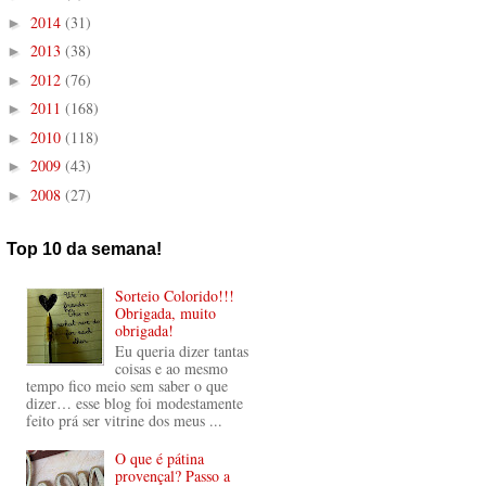
2014
(31)
►
2013
(38)
►
2012
(76)
►
2011
(168)
►
2010
(118)
►
2009
(43)
►
2008
(27)
►
Top 10 da semana!
Sorteio Colorido!!!
Obrigada, muito
obrigada!
Eu queria dizer tantas
coisas e ao mesmo
tempo fico meio sem saber o que
dizer… esse blog foi modestamente
feito prá ser vitrine dos meus ...
O que é pátina
provençal? Passo a