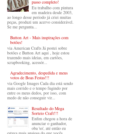
passo completo!
Eu trabalho com pintura
em madeira desde 2003,
ao longo desse período já criei muitas
peças, produzi um acervo considerável.
Se me pergunta...
Button Art - Mais inspirações com
botões!
via American Crafts Já postei sobre
botões e Button Art aqui , hoje estou
trazendo mais ideias, em cartões,
scrapbooking, acessór...
Agradecimento, despedida e meus
votos de Boas Festas!!!
via Google Images Cada dia está sendo
mais corrido e o tempo fugindo por
entre os meus dedos, por isso, com
medo de não conseguir vir...
Resultado do Mega
Sorteio Craft!!!
Enfim chegou a hora de
anunciar o ganhador,
oba \o/, até então eu
estava mais ansiosa do que vocês,