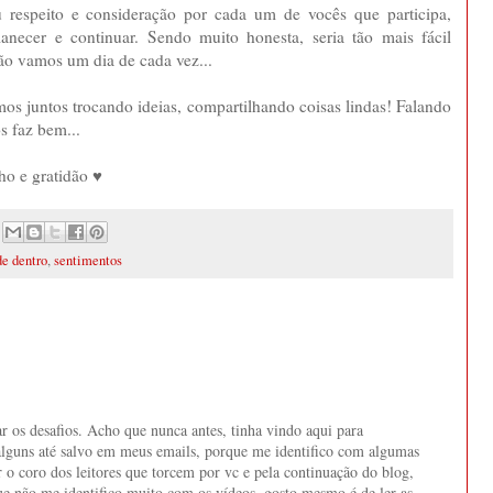
respeito e consideração por cada um de vocês que participa,
necer e continuar. Sendo muito honesta, seria tão mais fácil
tão vamos um dia de cada vez...
s juntos trocando ideias, compartilhando coisas lindas! Falando
s faz bem...
ho e gratidão ♥
de dentro
,
sentimentos
ar os desafios. Acho que nunca antes, tinha vindo aqui para
alguns até salvo em meus emails, porque me identifico com algumas
r o coro dos leitores que torcem por vc e pela continuação do blog,
e não me identifico muito com os vídeos, gosto mesmo é de ler as