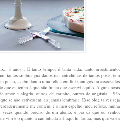
... 8 anos... É tanto tempo, é tanta vida, tanto investimento,
em tantos sonhos guardados nas entrelinhas de tantos posts, tem
 eu posto, acabo dando uma relida em links antigos ou associados
ão que eu tenho é que não fui eu que escrevi aquilo. Alguns posts
amor e alegria, outros de carinho, outros de angústia... São
que se não estivessem, eu jamais lembraria. Esse blog talvez seja
 verdadeiramente me contém, é o meu espelho, meu reflexo, minha
s vezes quando preciso de um alento, é pra cá que eu venho,
de vim e o quanto a caminhada até aqui foi árdua, mas que valeu