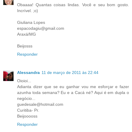
Obaaaa! Quantas coisas lindas. Você e seu bom gosto.
Incrível. ;o)
Giuliana Lopes
espacodagiu@gmail.com
Araxá/MG
Beijosss
Responder
Alessandra
11 de março de 2011 às 22:44
Oioioi...
Adianta dizer que se eu ganhar vou me esforçar e fazer
azunha toda semana? Eu e a Cacá né? Aqui é em dupla o
negócio...
guedesale@hotmail.com
Curitiba- Pr.
Beijooooss
Responder