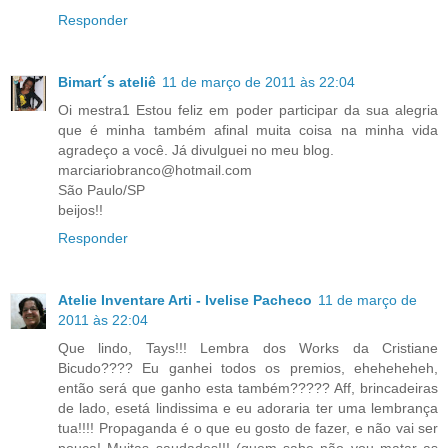
Responder
Bimart´s ateliê
11 de março de 2011 às 22:04
Oi mestra1 Estou feliz em poder participar da sua alegria
que é minha também afinal muita coisa na minha vida
agradeço a você. Já divulguei no meu blog.
marciariobranco@hotmail.com
São Paulo/SP
beijos!!
Responder
Atelie Inventare Arti - Ivelise Pacheco
11 de março de
2011 às 22:04
Que lindo, Tays!!! Lembra dos Works da Cristiane
Bicudo???? Eu ganhei todos os premios, eheheheheh,
então será que ganho esta também????? Aff, brincadeiras
de lado, esetá lindissima e eu adoraria ter uma lembrança
tua!!!! Propaganda é o que eu gosto de fazer, e não vai ser
pouca! Muitas saudades!!! (quem sabe não vou matar as