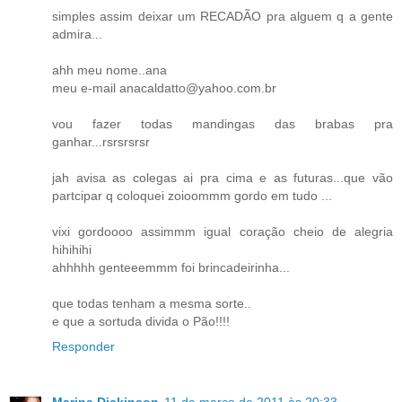
simples assim deixar um RECADÃO pra alguem q a gente
admira...
ahh meu nome..ana
meu e-mail anacaldatto@yahoo.com.br
vou fazer todas mandingas das brabas pra
ganhar...rsrsrsrsr
jah avisa as colegas ai pra cima e as futuras...que vão
partcipar q coloquei zoioommm gordo em tudo ...
vixi gordoooo assimmm igual coração cheio de alegria
hihihihi
ahhhhh genteeemmm foi brincadeirinha...
que todas tenham a mesma sorte..
e que a sortuda divida o Pão!!!!
Responder
Marina Dickinson
11 de março de 2011 às 20:33