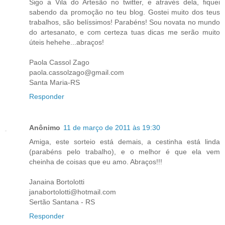
Sigo a Vila do Artesão no twitter, e através dela, fiquei
sabendo da promoção no teu blog. Gostei muito dos teus
trabalhos, são belíssimos! Parabéns! Sou novata no mundo
do artesanato, e com certeza tuas dicas me serão muito
úteis hehehe...abraços!
Paola Cassol Zago
paola.cassolzago@gmail.com
Santa Maria-RS
Responder
Anônimo
11 de março de 2011 às 19:30
Amiga, este sorteio está demais, a cestinha está linda
(parabéns pelo trabalho), e o melhor é que ela vem
cheinha de coisas que eu amo. Abraços!!!
Janaina Bortolotti
janabortolotti@hotmail.com
Sertão Santana - RS
Responder