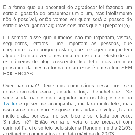
E a forma que eu encontrei de agradecer foi fazendo um
sorteio, gostaria de presentear um a um, mas infelizmente
não é possível, então vamos ver quem será a pessoa de
sorte que vai ganhar algumas coisinhas que eu preparei ;o)
Eu sempre disse que números não me importam, visitas,
seguidores, leitores… me importam as pessoas, que
chegam e ficam porque gostam, que interagem porque tem
algo de bom a dizer, acrescentar ou discordar. Gosto de ver
os números do blog crescendo, fico feliz, mas continuo
pensando da mesma forma, então esse é um sorteio SEM
EXIGÊNCIAS.
Quer participar? Deixe nos comentários desse post seu
nome completo, e-mail, cidade e torça! hehehehehe... Se
você ainda não é meu seguidor nem no blog e nem no
Twitter
e quiser me acompanhar, me fará muito feliz, mas
isso não é um critério. Se quiser me ajudar a divulgar, ficarei
muito grata, por estar no seu blog e ser citada por você.
Simples né? Então venha e veja o que preparei com
carinho! Farei o sorteio pelo sistema Random, no dia 21/03,
aceitarei os comentários com data máxima de 20/03.