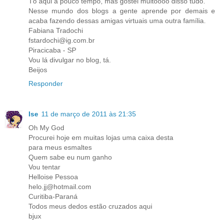
Tô aqui a pouco tempo, mas gostei muitoooo disso tudo.
Nesse mundo dos blogs a gente aprende por demais e
acaba fazendo dessas amigas virtuais uma outra família.
Fabiana Tradochi
fstardochi@ig.com.br
Piracicaba - SP
Vou lá divulgar no blog, tá.
Beijos
Responder
Ise
11 de março de 2011 às 21:35
Oh My God
Procurei hoje em muitas lojas uma caixa desta
para meus esmaltes
Quem sabe eu num ganho
Vou tentar
Helloise Pessoa
helo.jj@hotmail.com
Curitiba-Paraná
Todos meus dedos estão cruzados aqui
bjux